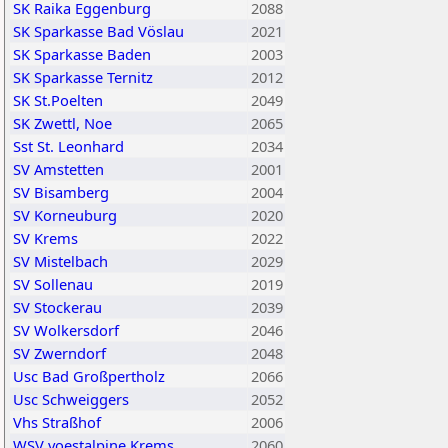
SK Raika Eggenburg
2088
SK Sparkasse Bad Vöslau
2021
SK Sparkasse Baden
2003
SK Sparkasse Ternitz
2012
SK St.Poelten
2049
SK Zwettl, Noe
2065
Sst St. Leonhard
2034
SV Amstetten
2001
SV Bisamberg
2004
SV Korneuburg
2020
SV Krems
2022
SV Mistelbach
2029
SV Sollenau
2019
SV Stockerau
2039
SV Wolkersdorf
2046
SV Zwerndorf
2048
Usc Bad Großpertholz
2066
Usc Schweiggers
2052
Vhs Straßhof
2006
WSV voestalpine Krems
2060