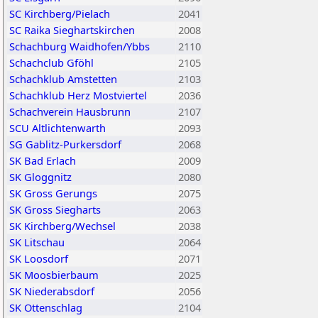
SC Kirchberg/Pielach
2041
SC Raika Sieghartskirchen
2008
Schachburg Waidhofen/Ybbs
2110
Schachclub Gföhl
2105
Schachklub Amstetten
2103
Schachklub Herz Mostviertel
2036
Schachverein Hausbrunn
2107
SCU Altlichtenwarth
2093
SG Gablitz-Purkersdorf
2068
SK Bad Erlach
2009
SK Gloggnitz
2080
SK Gross Gerungs
2075
SK Gross Siegharts
2063
SK Kirchberg/Wechsel
2038
SK Litschau
2064
SK Loosdorf
2071
SK Moosbierbaum
2025
SK Niederabsdorf
2056
SK Ottenschlag
2104