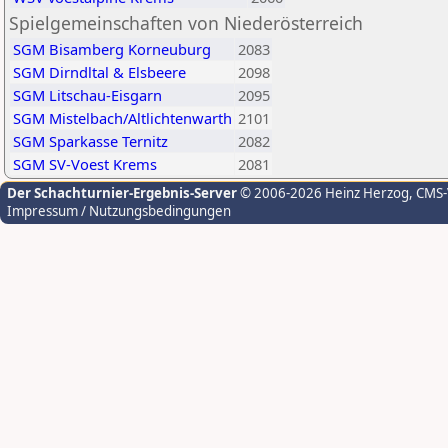
Spielgemeinschaften von Niederösterreich
SGM Bisamberg Korneuburg
2083
SGM Dirndltal & Elsbeere
2098
SGM Litschau-Eisgarn
2095
SGM Mistelbach/Altlichtenwarth
2101
SGM Sparkasse Ternitz
2082
SGM SV-Voest Krems
2081
Der Schachturnier-Ergebnis-Server
© 2006-2026 Heinz Herzog
, CMS
Impressum / Nutzungsbedingungen