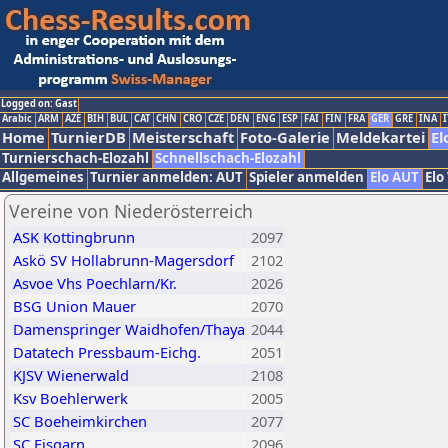
Logged on: Gast
Arabic
ARM
AZE
BIH
BUL
CAT
CHN
CRO
CZE
DEN
ENG
ESP
FAI
FIN
FRA
GER
GRE
INA
I
Home
TurnierDB
Meisterschaft
Foto-Galerie
Meldekartei
El
Turnierschach-Elozahl
Schnellschach-Elozahl
Allgemeines
Turnier anmelden: AUT
Spieler anmelden
Elo AUT
Elo
Vereine von Niederösterreich
ASK Kottingbrunn
2097
Askö SV Hollabrunn-Magersdorf
2102
Asvoe Vhs Poechlarn/Kr.
2026
BSG Union Mauer
2070
Damenspringer Waidhofen/Thaya
2044
Datatech Pressbaum-Eichg.
2051
KJSV Wienerwald
2108
Ksv Boehlerwerk
2005
SC Boeheimkirchen
2077
SC Eisgarn
2096