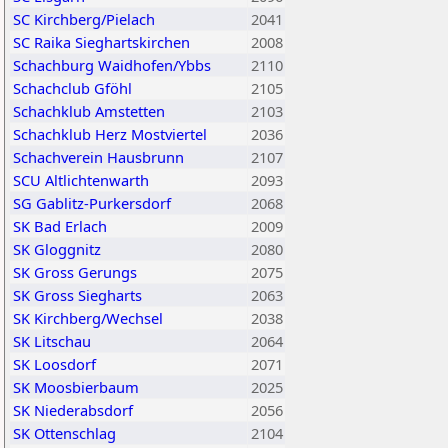
SC Kirchberg/Pielach
2041
SC Raika Sieghartskirchen
2008
Schachburg Waidhofen/Ybbs
2110
Schachclub Gföhl
2105
Schachklub Amstetten
2103
Schachklub Herz Mostviertel
2036
Schachverein Hausbrunn
2107
SCU Altlichtenwarth
2093
SG Gablitz-Purkersdorf
2068
SK Bad Erlach
2009
SK Gloggnitz
2080
SK Gross Gerungs
2075
SK Gross Siegharts
2063
SK Kirchberg/Wechsel
2038
SK Litschau
2064
SK Loosdorf
2071
SK Moosbierbaum
2025
SK Niederabsdorf
2056
SK Ottenschlag
2104