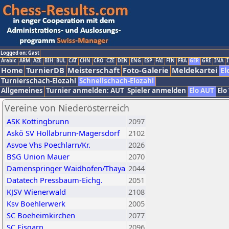
Logged on: Gast
Arabic
ARM
AZE
BIH
BUL
CAT
CHN
CRO
CZE
DEN
ENG
ESP
FAI
FIN
FRA
GER
GRE
INA
I
Home
TurnierDB
Meisterschaft
Foto-Galerie
Meldekartei
El
Turnierschach-Elozahl
Schnellschach-Elozahl
Allgemeines
Turnier anmelden: AUT
Spieler anmelden
Elo AUT
Elo
Vereine von Niederösterreich
ASK Kottingbrunn
2097
Askö SV Hollabrunn-Magersdorf
2102
Asvoe Vhs Poechlarn/Kr.
2026
BSG Union Mauer
2070
Damenspringer Waidhofen/Thaya
2044
Datatech Pressbaum-Eichg.
2051
KJSV Wienerwald
2108
Ksv Boehlerwerk
2005
SC Boeheimkirchen
2077
SC Eisgarn
2096