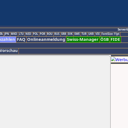
Servert
TA
JPN
MKD
LTU
NED
POL
POR
ROU
RUS
SRB
SVK
SWE
TUR
UKR
VIE
FontSize:11pt
ozahlen
FAQ
Onlineanmeldung
Swiss-Manager
ÖSB
FIDE
 Vorschau