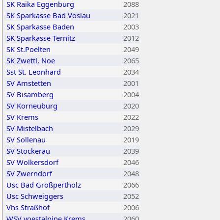
SK Raika Eggenburg
2088
SK Sparkasse Bad Vöslau
2021
SK Sparkasse Baden
2003
SK Sparkasse Ternitz
2012
SK St.Poelten
2049
SK Zwettl, Noe
2065
Sst St. Leonhard
2034
SV Amstetten
2001
SV Bisamberg
2004
SV Korneuburg
2020
SV Krems
2022
SV Mistelbach
2029
SV Sollenau
2019
SV Stockerau
2039
SV Wolkersdorf
2046
SV Zwerndorf
2048
Usc Bad Großpertholz
2066
Usc Schweiggers
2052
Vhs Straßhof
2006
WSV voestalpine Krems
2060