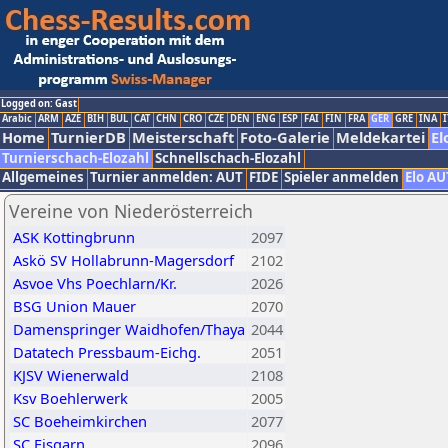
Logged on: Gast
Arabic
ARM
AZE
BIH
BUL
CAT
CHN
CRO
CZE
DEN
ENG
ESP
FAI
FIN
FRA
GER
GRE
INA
I
Home
TurnierDB
Meisterschaft
Foto-Galerie
Meldekartei
El
Turnierschach-Elozahl
Schnellschach-Elozahl
Allgemeines
Turnier anmelden: AUT
FIDE
Spieler anmelden
Elo AU
Vereine von Niederösterreich
ASK Kottingbrunn
2097
Askö SV Hollabrunn-Magersdorf
2102
Asvoe Vhs Poechlarn/Kr.
2026
BSG Union Mauer
2070
Damenspringer Waidhofen/Thaya
2044
Datatech Pressbaum-Eichg.
2051
KJSV Wienerwald
2108
Ksv Boehlerwerk
2005
SC Boeheimkirchen
2077
SC Eisgarn
2096