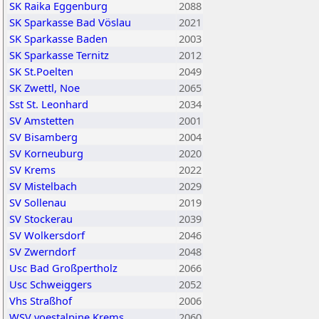
SK Raika Eggenburg
2088
SK Sparkasse Bad Vöslau
2021
SK Sparkasse Baden
2003
SK Sparkasse Ternitz
2012
SK St.Poelten
2049
SK Zwettl, Noe
2065
Sst St. Leonhard
2034
SV Amstetten
2001
SV Bisamberg
2004
SV Korneuburg
2020
SV Krems
2022
SV Mistelbach
2029
SV Sollenau
2019
SV Stockerau
2039
SV Wolkersdorf
2046
SV Zwerndorf
2048
Usc Bad Großpertholz
2066
Usc Schweiggers
2052
Vhs Straßhof
2006
WSV voestalpine Krems
2060