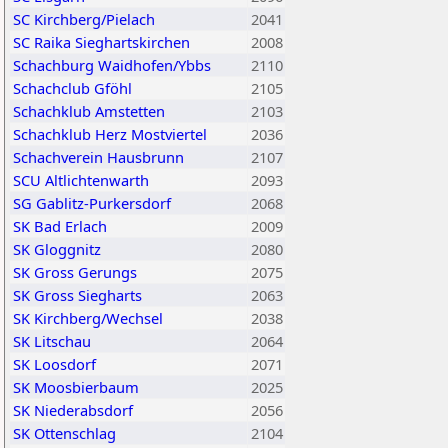
SC Kirchberg/Pielach
2041
SC Raika Sieghartskirchen
2008
Schachburg Waidhofen/Ybbs
2110
Schachclub Gföhl
2105
Schachklub Amstetten
2103
Schachklub Herz Mostviertel
2036
Schachverein Hausbrunn
2107
SCU Altlichtenwarth
2093
SG Gablitz-Purkersdorf
2068
SK Bad Erlach
2009
SK Gloggnitz
2080
SK Gross Gerungs
2075
SK Gross Siegharts
2063
SK Kirchberg/Wechsel
2038
SK Litschau
2064
SK Loosdorf
2071
SK Moosbierbaum
2025
SK Niederabsdorf
2056
SK Ottenschlag
2104