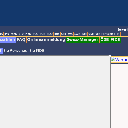
Servert
TA
JPN
MKD
LTU
NED
POL
POR
ROU
RUS
SRB
SVK
SWE
TUR
UKR
VIE
FontSize:11pt
ozahlen
FAQ
Onlineanmeldung
Swiss-Manager
ÖSB
FIDE
T
Elo Vorschau
Elo FIDE