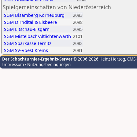
Spielgemeinschaften von Niederösterreich
SGM Bisamberg Korneuburg
2083
SGM Dirndltal & Elsbeere
2098
SGM Litschau-Eisgarn
2095
SGM Mistelbach/Altlichtenwarth
2101
SGM Sparkasse Ternitz
2082
SGM SV-Voest Krems
2081
Der Schachturnier-Ergebnis-Server
© 2006-2026 Heinz Herzog
, CMS
Impressum / Nutzungsbedingungen