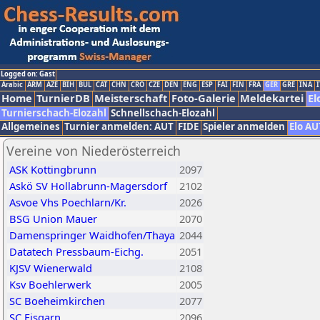
Logged on: Gast
Arabic
ARM
AZE
BIH
BUL
CAT
CHN
CRO
CZE
DEN
ENG
ESP
FAI
FIN
FRA
GER
GRE
INA
I
Home
TurnierDB
Meisterschaft
Foto-Galerie
Meldekartei
El
Turnierschach-Elozahl
Schnellschach-Elozahl
Allgemeines
Turnier anmelden: AUT
FIDE
Spieler anmelden
Elo AU
Vereine von Niederösterreich
ASK Kottingbrunn
2097
Askö SV Hollabrunn-Magersdorf
2102
Asvoe Vhs Poechlarn/Kr.
2026
BSG Union Mauer
2070
Damenspringer Waidhofen/Thaya
2044
Datatech Pressbaum-Eichg.
2051
KJSV Wienerwald
2108
Ksv Boehlerwerk
2005
SC Boeheimkirchen
2077
SC Eisgarn
2096