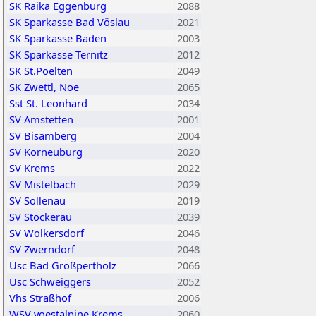
SK Raika Eggenburg
2088
SK Sparkasse Bad Vöslau
2021
SK Sparkasse Baden
2003
SK Sparkasse Ternitz
2012
SK St.Poelten
2049
SK Zwettl, Noe
2065
Sst St. Leonhard
2034
SV Amstetten
2001
SV Bisamberg
2004
SV Korneuburg
2020
SV Krems
2022
SV Mistelbach
2029
SV Sollenau
2019
SV Stockerau
2039
SV Wolkersdorf
2046
SV Zwerndorf
2048
Usc Bad Großpertholz
2066
Usc Schweiggers
2052
Vhs Straßhof
2006
WSV voestalpine Krems
2060