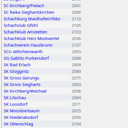
SC Kirchberg/Pielach
2041
SC Raika Sieghartskirchen
2008
Schachburg Waidhofen/Ybbs
2110
Schachclub Gföhl
2105
Schachklub Amstetten
2103
Schachklub Herz Mostviertel
2036
Schachverein Hausbrunn
2107
SCU Altlichtenwarth
2093
SG Gablitz-Purkersdorf
2068
SK Bad Erlach
2009
SK Gloggnitz
2080
SK Gross Gerungs
2075
SK Gross Siegharts
2063
SK Kirchberg/Wechsel
2038
SK Litschau
2064
SK Loosdorf
2071
SK Moosbierbaum
2025
SK Niederabsdorf
2056
SK Ottenschlag
2104