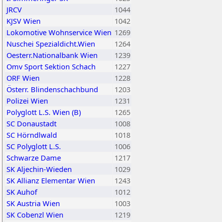
JRCV
1044
KJSV Wien
1042
Lokomotive Wohnservice Wien
1269
Nuschei Spezialdicht.Wien
1264
Oesterr.Nationalbank Wien
1239
Omv Sport Sektion Schach
1227
ORF Wien
1228
Österr. Blindenschachbund
1203
Polizei Wien
1231
Polyglott L.S. Wien (B)
1265
SC Donaustadt
1008
SC Hörndlwald
1018
SC Polyglott L.S.
1006
Schwarze Dame
1217
SK Aljechin-Wieden
1029
SK Allianz Elementar Wien
1243
SK Auhof
1012
SK Austria Wien
1003
SK Cobenzl Wien
1219