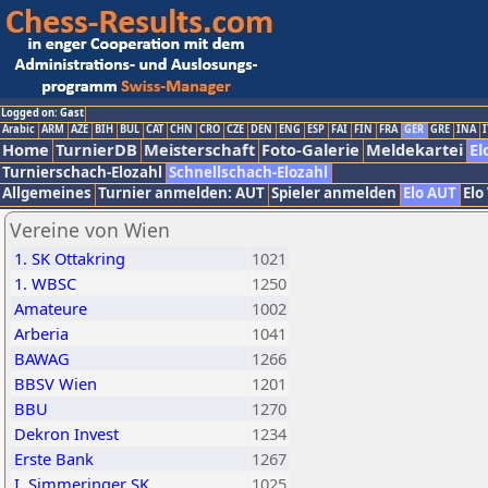
Logged on: Gast
Arabic
ARM
AZE
BIH
BUL
CAT
CHN
CRO
CZE
DEN
ENG
ESP
FAI
FIN
FRA
GER
GRE
INA
I
Home
TurnierDB
Meisterschaft
Foto-Galerie
Meldekartei
El
Turnierschach-Elozahl
Schnellschach-Elozahl
Allgemeines
Turnier anmelden: AUT
Spieler anmelden
Elo AUT
Elo
Vereine von Wien
1. SK Ottakring
1021
1. WBSC
1250
Amateure
1002
Arberia
1041
BAWAG
1266
BBSV Wien
1201
BBU
1270
Dekron Invest
1234
Erste Bank
1267
I. Simmeringer SK
1025