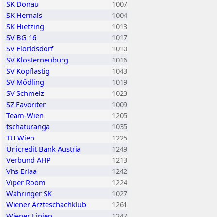
SK Donau
1007
SK Hernals
1004
SK Hietzing
1013
SV BG 16
1017
SV Floridsdorf
1010
SV Klosterneuburg
1016
SV Kopflastig
1043
SV Mödling
1019
SV Schmelz
1023
SZ Favoriten
1009
Team-Wien
1205
tschaturanga
1035
TU Wien
1225
Unicredit Bank Austria
1249
Verbund AHP
1213
Vhs Erlaa
1242
Viper Room
1224
Währinger SK
1027
Wiener Ärzteschachklub
1261
Wiener Linien
1247