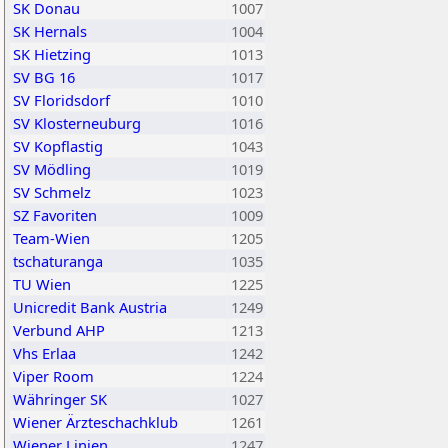
SK Donau
1007
SK Hernals
1004
SK Hietzing
1013
SV BG 16
1017
SV Floridsdorf
1010
SV Klosterneuburg
1016
SV Kopflastig
1043
SV Mödling
1019
SV Schmelz
1023
SZ Favoriten
1009
Team-Wien
1205
tschaturanga
1035
TU Wien
1225
Unicredit Bank Austria
1249
Verbund AHP
1213
Vhs Erlaa
1242
Viper Room
1224
Währinger SK
1027
Wiener Ärzteschachklub
1261
Wiener Linien
1247