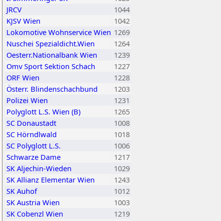
JRCV
1044
KJSV Wien
1042
Lokomotive Wohnservice Wien
1269
Nuschei Spezialdicht.Wien
1264
Oesterr.Nationalbank Wien
1239
Omv Sport Sektion Schach
1227
ORF Wien
1228
Österr. Blindenschachbund
1203
Polizei Wien
1231
Polyglott L.S. Wien (B)
1265
SC Donaustadt
1008
SC Hörndlwald
1018
SC Polyglott L.S.
1006
Schwarze Dame
1217
SK Aljechin-Wieden
1029
SK Allianz Elementar Wien
1243
SK Auhof
1012
SK Austria Wien
1003
SK Cobenzl Wien
1219