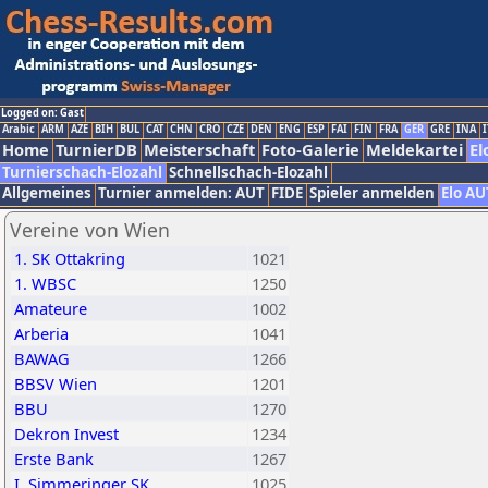
Logged on: Gast
Arabic
ARM
AZE
BIH
BUL
CAT
CHN
CRO
CZE
DEN
ENG
ESP
FAI
FIN
FRA
GER
GRE
INA
I
Home
TurnierDB
Meisterschaft
Foto-Galerie
Meldekartei
El
Turnierschach-Elozahl
Schnellschach-Elozahl
Allgemeines
Turnier anmelden: AUT
FIDE
Spieler anmelden
Elo AU
Vereine von Wien
1. SK Ottakring
1021
1. WBSC
1250
Amateure
1002
Arberia
1041
BAWAG
1266
BBSV Wien
1201
BBU
1270
Dekron Invest
1234
Erste Bank
1267
I. Simmeringer SK
1025