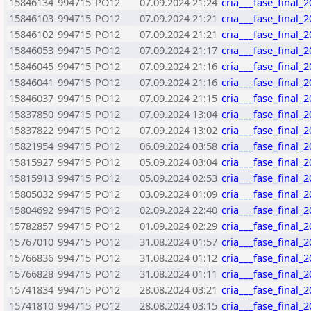
15846134
994715
PO12
07.09.2024 21:24
cria___fase_final_
15846103
994715
PO12
07.09.2024 21:21
cria___fase_final_
15846102
994715
PO12
07.09.2024 21:21
cria___fase_final_
15846053
994715
PO12
07.09.2024 21:17
cria___fase_final_
15846045
994715
PO12
07.09.2024 21:16
cria___fase_final_
15846041
994715
PO12
07.09.2024 21:16
cria___fase_final_
15846037
994715
PO12
07.09.2024 21:15
cria___fase_final_
15837850
994715
PO12
07.09.2024 13:04
cria___fase_final_
15837822
994715
PO12
07.09.2024 13:02
cria___fase_final_
15821954
994715
PO12
06.09.2024 03:58
cria___fase_final_
15815927
994715
PO12
05.09.2024 03:04
cria___fase_final_
15815913
994715
PO12
05.09.2024 02:53
cria___fase_final_
15805032
994715
PO12
03.09.2024 01:09
cria___fase_final_
15804692
994715
PO12
02.09.2024 22:40
cria___fase_final_
15782857
994715
PO12
01.09.2024 02:29
cria___fase_final_
15767010
994715
PO12
31.08.2024 01:57
cria___fase_final_
15766836
994715
PO12
31.08.2024 01:12
cria___fase_final_
15766828
994715
PO12
31.08.2024 01:11
cria___fase_final_
15741834
994715
PO12
28.08.2024 03:21
cria___fase_final_
15741810
994715
PO12
28.08.2024 03:15
cria___fase_final_