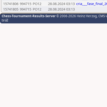
15741806
994715
PO12
28.08.2024 03:13
cria___fase_final_
15741805
994715
PO12
28.08.2024 03:13
Chess-Tournament-Results-Server
© 2006-2026 Heinz Herzog
, CMS-
tiráž