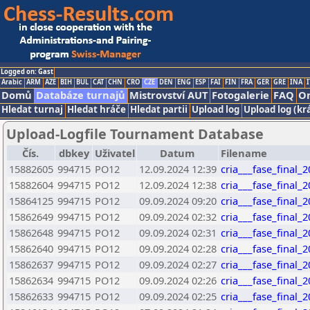
Logged on: Gast
Arabic
ARM
AZE
BIH
BUL
CAT
CHN
CRO
CZE
DEN
ENG
ESP
FAI
FIN
FRA
GER
GRE
INA
I
Domů
Databáze turnajů
Mistrovství AUT
Fotogalerie
FAQ
On
Hledat turnaj
Hledat hráče
Hledat partii
Upload log
Upload log (kr
Upload-Logfile Tournament Database
Čís.
dbkey
Uživatel
Datum
Filename
15882605
994715
PO12
12.09.2024 12:39
cria___fase_final_
15882604
994715
PO12
12.09.2024 12:38
cria___fase_final_
15864125
994715
PO12
09.09.2024 09:20
cria___fase_final_
15862649
994715
PO12
09.09.2024 02:32
cria___fase_final_
15862648
994715
PO12
09.09.2024 02:31
cria___fase_final_
15862640
994715
PO12
09.09.2024 02:28
cria___fase_final_
15862637
994715
PO12
09.09.2024 02:27
cria___fase_final_
15862634
994715
PO12
09.09.2024 02:26
cria___fase_final_
15862633
994715
PO12
09.09.2024 02:25
cria___fase_final_