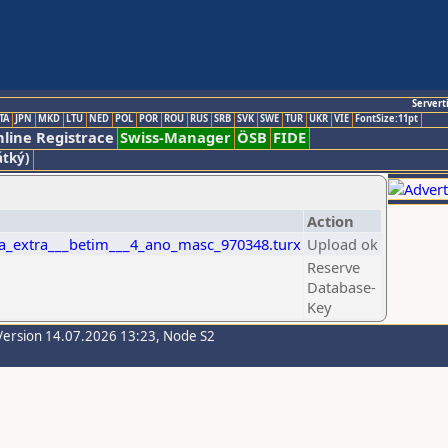
Servert
TA
JPN
MKD
LTU
NED
POL
POR
ROU
RUS
SRB
SVK
SWE
TUR
UKR
VIE
FontSize:11pt
line Registrace
Swiss-Manager
ÖSB
FIDE
átký)
Action
a_extra___betim___4_ano_masc_970348.turx
Upload ok
Reserve
Database-
Key
Version 14.07.2026 13:23, Node S2