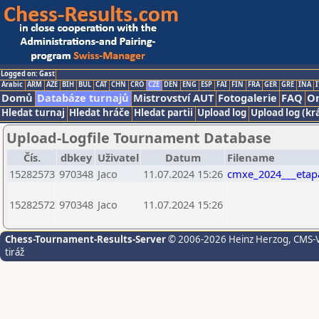
Logged on: Gast
Arabic
ARM
AZE
BIH
BUL
CAT
CHN
CRO
CZE
DEN
ENG
ESP
FAI
FIN
FRA
GER
GRE
INA
I
Domů
Databáze turnajů
Mistrovství AUT
Fotogalerie
FAQ
On
Hledat turnaj
Hledat hráče
Hledat partii
Upload log
Upload log (kr
Upload-Logfile Tournament Database
Čís.
dbkey
Uživatel
Datum
Filename
15282573
970348
Jaco
11.07.2024 15:26
cmxe_2024___etap
15282572
970348
Jaco
11.07.2024 15:26
Chess-Tournament-Results-Server
© 2006-2026 Heinz Herzog
, CMS-
tiráž