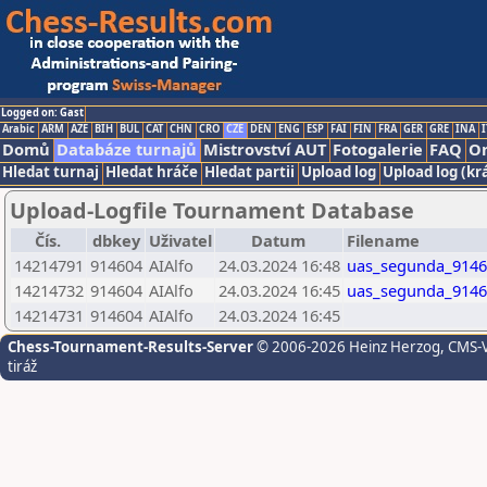
Logged on: Gast
Arabic
ARM
AZE
BIH
BUL
CAT
CHN
CRO
CZE
DEN
ENG
ESP
FAI
FIN
FRA
GER
GRE
INA
I
Domů
Databáze turnajů
Mistrovství AUT
Fotogalerie
FAQ
On
Hledat turnaj
Hledat hráče
Hledat partii
Upload log
Upload log (kr
Upload-Logfile Tournament Database
Čís.
dbkey
Uživatel
Datum
Filename
14214791
914604
AIAlfo
24.03.2024 16:48
uas_segunda_9146
14214732
914604
AIAlfo
24.03.2024 16:45
uas_segunda_9146
14214731
914604
AIAlfo
24.03.2024 16:45
Chess-Tournament-Results-Server
© 2006-2026 Heinz Herzog
, CMS-
tiráž