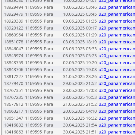
18929586
1169595
Para
10.06.2025 04:07
u20_panamerican
18929494
1169595
Para
10.06.2025 03:46
u20_panamerican
18929479
1169595
Para
10.06.2025 03:45
u20_panamerican
18920389
1169595
Para
09.06.2025 01:35
u20_panamerican
18920122
1169595
Para
09.06.2025 00:17
u20_panamerican
18860964
1169595
Para
05.06.2025 01:29
u20_panamerican
18851078
1169595
Para
03.06.2025 18:19
u20_panamerican
18846047
1169595
Para
03.06.2025 05:33
u20_panamerican
18845974
1169595
Para
03.06.2025 05:23
u20_panamerican
18843759
1169595
Para
02.06.2025 19:20
u20_panamerican
18843706
1169595
Para
02.06.2025 19:08
u20_panamerican
18817227
1169595
Para
31.05.2025 23:26
u20_panamerican
18779470
1169595
Para
29.05.2025 21:52
u20_panamerican
18767351
1169595
Para
28.05.2025 17:08
u20_panamerican
18767235
1169595
Para
28.05.2025 16:53
u20_panamerican
18677812
1169595
Para
21.05.2025 21:52
u20_panamerican
18663217
1169595
Para
20.05.2025 04:10
u20_panamerican
18651347
1169595
Para
18.05.2025 16:32
u20_panamerican
18416882
1169595
Para
30.04.2025 21:54
u20_panamerican
18416863
1169595
Para
30.04.2025 21:51
u20_panamerican