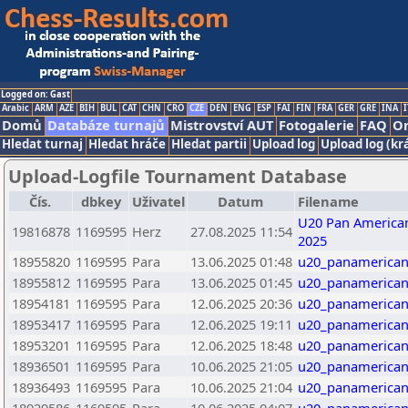
Logged on: Gast
Arabic
ARM
AZE
BIH
BUL
CAT
CHN
CRO
CZE
DEN
ENG
ESP
FAI
FIN
FRA
GER
GRE
INA
I
Domů
Databáze turnajů
Mistrovství AUT
Fotogalerie
FAQ
On
Hledat turnaj
Hledat hráče
Hledat partii
Upload log
Upload log (kr
Upload-Logfile Tournament Database
Čís.
dbkey
Uživatel
Datum
Filename
U20 Pan America
19816878
1169595
Herz
27.08.2025 11:54
2025
18955820
1169595
Para
13.06.2025 01:48
u20_panamerican
18955812
1169595
Para
13.06.2025 01:45
u20_panamerican
18954181
1169595
Para
12.06.2025 20:36
u20_panamerican
18953417
1169595
Para
12.06.2025 19:11
u20_panamerican
18953201
1169595
Para
12.06.2025 18:48
u20_panamerican
18936501
1169595
Para
10.06.2025 21:05
u20_panamerican
18936493
1169595
Para
10.06.2025 21:04
u20_panamerican