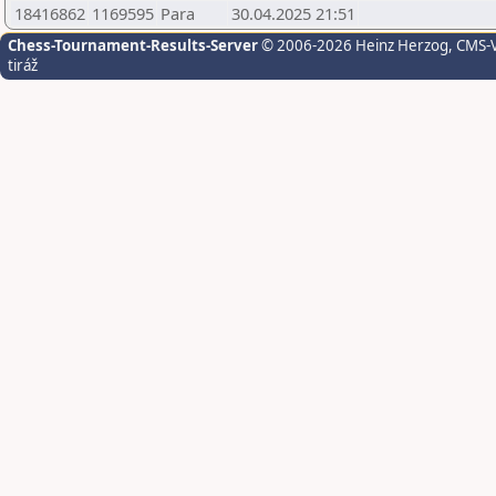
18416862
1169595
Para
30.04.2025 21:51
Chess-Tournament-Results-Server
© 2006-2026 Heinz Herzog
, CMS-
tiráž