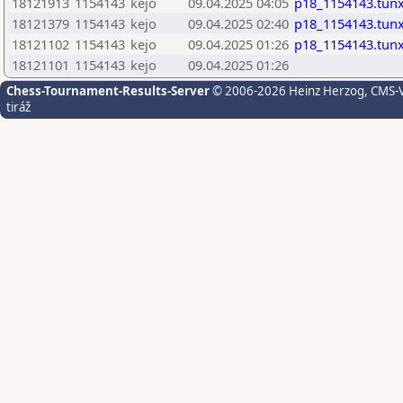
18121913
1154143
kejo
09.04.2025 04:05
p18_1154143.tun
18121379
1154143
kejo
09.04.2025 02:40
p18_1154143.tun
18121102
1154143
kejo
09.04.2025 01:26
p18_1154143.tun
18121101
1154143
kejo
09.04.2025 01:26
Chess-Tournament-Results-Server
© 2006-2026 Heinz Herzog
, CMS-
tiráž