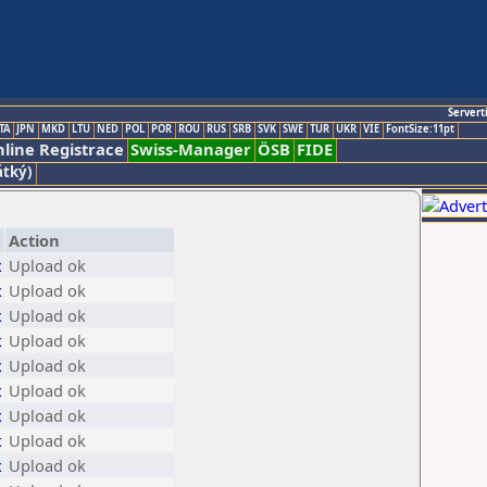
Servert
TA
JPN
MKD
LTU
NED
POL
POR
ROU
RUS
SRB
SVK
SWE
TUR
UKR
VIE
FontSize:11pt
line Registrace
Swiss-Manager
ÖSB
FIDE
átký)
Action
x
Upload ok
x
Upload ok
x
Upload ok
x
Upload ok
x
Upload ok
x
Upload ok
x
Upload ok
x
Upload ok
x
Upload ok