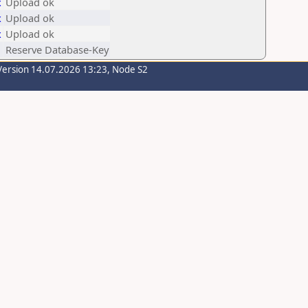
x
Upload ok
x
Upload ok
x
Upload ok
Reserve Database-Key
Version 14.07.2026 13:23, Node S2