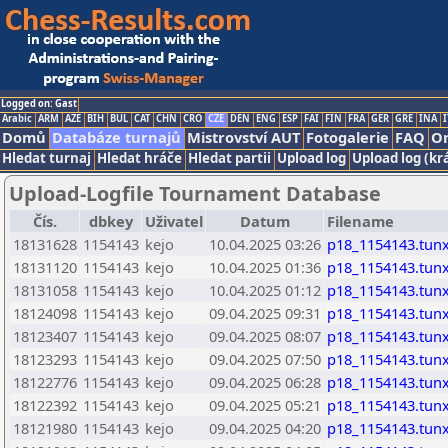
Logged on: Gast
Arabic
ARM
AZE
BIH
BUL
CAT
CHN
CRO
CZE
DEN
ENG
ESP
FAI
FIN
FRA
GER
GRE
INA
I
Domů
Databáze turnajů
Mistrovství AUT
Fotogalerie
FAQ
On
Hledat turnaj
Hledat hráče
Hledat partii
Upload log
Upload log (kr
Upload-Logfile Tournament Database
Čís.
dbkey
Uživatel
Datum
Filename
18131628
1154143
kejo
10.04.2025 03:26
p18_1154143.tun
18131120
1154143
kejo
10.04.2025 01:36
p18_1154143.tun
18131058
1154143
kejo
10.04.2025 01:12
p18_1154143.tun
18124098
1154143
kejo
09.04.2025 09:31
p18_1154143.tun
18123407
1154143
kejo
09.04.2025 08:07
p18_1154143.tun
18123293
1154143
kejo
09.04.2025 07:50
p18_1154143.tun
18122776
1154143
kejo
09.04.2025 06:28
p18_1154143.tun
18122392
1154143
kejo
09.04.2025 05:21
p18_1154143.tun
18121980
1154143
kejo
09.04.2025 04:20
p18_1154143.tun