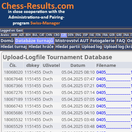
Logged on: Gast
Arabic
ARM
AZE
BIH
BUL
CAT
CHN
CRO
CZE
DEN
ENG
ESP
FAI
FIN
FRA
GER
GRE
INA
I
Domů
Databáze turnajů
Mistrovství AUT
Fotogalerie
FAQ
On
Hledat turnaj
Hledat hráče
Hledat partii
Upload log
Upload log (kr
Upload-Logfile Tournament Database
Čís.
dbkey
Uživatel
Datum
Filename
18068020
1151455
Dvch
05.04.2025 08:10
0405____________
18067648
1151455
Dvch
05.04.2025 07:47
0405____________
18067366
1151455
Dvch
05.04.2025 07:21
0405____________
18067276
1151455
Dvch
05.04.2025 07:14
0405____________
18067189
1151455
Dvch
05.04.2025 07:05
0405____________
18066743
1151455
Dvch
05.04.2025 06:23
0405____________
18065686
1151455
Dvch
05.04.2025 04:10
0405____________
18065532
1151455
Dvch
05.04.2025 03:48
0405____________
18065529
1151455
Dvch
05.04.2025 03:48
0405____________