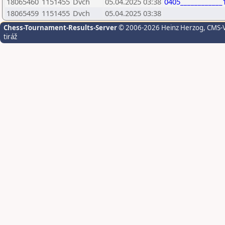
18065460
1151455
Dvch
05.04.2025 03:38
0405____________
18065459
1151455
Dvch
05.04.2025 03:38
Chess-Tournament-Results-Server
© 2006-2026 Heinz Herzog
, CMS-
tiráž