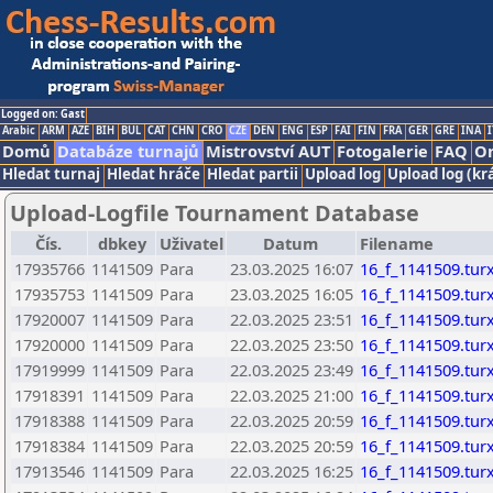
Logged on: Gast
Arabic
ARM
AZE
BIH
BUL
CAT
CHN
CRO
CZE
DEN
ENG
ESP
FAI
FIN
FRA
GER
GRE
INA
I
Domů
Databáze turnajů
Mistrovství AUT
Fotogalerie
FAQ
On
Hledat turnaj
Hledat hráče
Hledat partii
Upload log
Upload log (kr
Upload-Logfile Tournament Database
Čís.
dbkey
Uživatel
Datum
Filename
17935766
1141509
Para
23.03.2025 16:07
16_f_1141509.tur
17935753
1141509
Para
23.03.2025 16:05
16_f_1141509.tur
17920007
1141509
Para
22.03.2025 23:51
16_f_1141509.tur
17920000
1141509
Para
22.03.2025 23:50
16_f_1141509.tur
17919999
1141509
Para
22.03.2025 23:49
16_f_1141509.tur
17918391
1141509
Para
22.03.2025 21:00
16_f_1141509.tur
17918388
1141509
Para
22.03.2025 20:59
16_f_1141509.tur
17918384
1141509
Para
22.03.2025 20:59
16_f_1141509.tur
17913546
1141509
Para
22.03.2025 16:25
16_f_1141509.tur