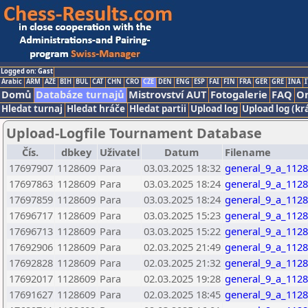
Logged on: Gast
Arabic
ARM
AZE
BIH
BUL
CAT
CHN
CRO
CZE
DEN
ENG
ESP
FAI
FIN
FRA
GER
GRE
INA
I
Domů
Databáze turnajů
Mistrovství AUT
Fotogalerie
FAQ
On
Hledat turnaj
Hledat hráče
Hledat partii
Upload log
Upload log (kr
Upload-Logfile Tournament Database
Čís.
dbkey
Uživatel
Datum
Filename
17697907
1128609
Para
03.03.2025 18:32
general_9_a_1128
17697863
1128609
Para
03.03.2025 18:24
general_9_a_1128
17697859
1128609
Para
03.03.2025 18:24
general_9_a_1128
17696717
1128609
Para
03.03.2025 15:23
general_9_a_1128
17696713
1128609
Para
03.03.2025 15:22
general_9_a_1128
17692906
1128609
Para
02.03.2025 21:49
general_9_a_1128
17692828
1128609
Para
02.03.2025 21:32
general_9_a_1128
17692017
1128609
Para
02.03.2025 19:28
general_9_a_1128
17691627
1128609
Para
02.03.2025 18:45
general_9_a_1128