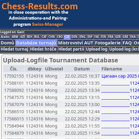
Logged on: Gast
Arabic
ARM
AZE
BIH
BUL
CAT
CHN
CRO
CZE
DEN
ENG
ESP
FAI
FIN
FRA
GER
GRE
INA
I
Domů
Databáze turnajů
Mistrovství AUT
Fotogalerie
FAQ
On
Hledat turnaj
Hledat hráče
Hledat partii
Upload log
Upload log (kr
Upload-Logfile Tournament Database
Čís.
dbkey
Uživatel
Datum
Filename
17592155
1124316
Mong
22.02.2025 16:37
Цагаан сар 2025
17588101
1124316
Mong
22.02.2025 13:35
_____________112
17588092
1124316
Mong
22.02.2025 13:34
_____________112
17587575
1124316
Mong
22.02.2025 13:15
_____________112
17587079
1124316
Mong
22.02.2025 13:00
_____________112
17586510
1124316
Mong
22.02.2025 12:44
_____________112
17586015
1124316
Mong
22.02.2025 12:29
_____________112
17584944
1124316
Mong
22.02.2025 11:55
_____________112
17584879
1124316
Mong
22.02.2025 11:54
_____________112