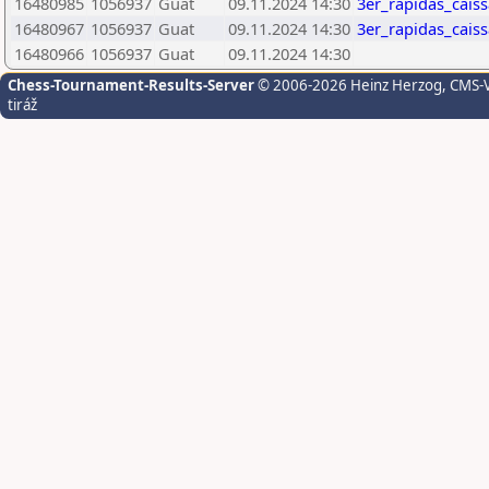
16480985
1056937
Guat
09.11.2024 14:30
3er_rapidas_cais
16480967
1056937
Guat
09.11.2024 14:30
3er_rapidas_cais
16480966
1056937
Guat
09.11.2024 14:30
Chess-Tournament-Results-Server
© 2006-2026 Heinz Herzog
, CMS-
tiráž