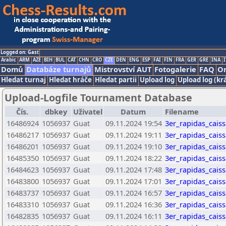
Logged on: Gast
Arabic
ARM
AZE
BIH
BUL
CAT
CHN
CRO
CZE
DEN
ENG
ESP
FAI
FIN
FRA
GER
GRE
INA
I
Domů
Databáze turnajů
Mistrovství AUT
Fotogalerie
FAQ
On
Hledat turnaj
Hledat hráče
Hledat partii
Upload log
Upload log (kr
Upload-Logfile Tournament Database
Čís.
dbkey
Uživatel
Datum
Filename
16486924
1056937
Guat
09.11.2024 19:54
3er_rapidas_cais
16486217
1056937
Guat
09.11.2024 19:11
3er_rapidas_cais
16486201
1056937
Guat
09.11.2024 19:10
3er_rapidas_cais
16485350
1056937
Guat
09.11.2024 18:22
3er_rapidas_cais
16484623
1056937
Guat
09.11.2024 17:48
3er_rapidas_cais
16483800
1056937
Guat
09.11.2024 17:01
3er_rapidas_cais
16483737
1056937
Guat
09.11.2024 16:57
3er_rapidas_cais
16483310
1056937
Guat
09.11.2024 16:36
3er_rapidas_cais
16482835
1056937
Guat
09.11.2024 16:11
3er_rapidas_cais