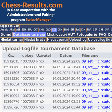
Logged on: Gast
Arabic
ARM
AZE
BIH
BUL
CAT
CHN
CRO
CZE
DEN
ENG
ESP
FAI
FIN
FRA
GER
GRE
INA
I
Domů
Databáze turnajů
Mistrovství AUT
Fotogalerie
FAQ
On
Hledat turnaj
Hledat hráče
Hledat partii
Upload log
Upload log (kr
Upload-Logfile Tournament Database
Čís.
dbkey
Uživatel
Datum
Filename
15912015
1007033
ProX
14.09.2024 22:08
09_set___circuito
15911768
1007033
ProX
14.09.2024 21:41
09_set___circuito
15911505
1007033
ProX
14.09.2024 21:12
09_set___circuito
15911236
1007033
ProX
14.09.2024 20:44
09_set___circuito
15910654
1007033
ProX
14.09.2024 19:52
09_set___circuito
15910130
1007033
ProX
14.09.2024 19:13
09_set___circuito
15910094
1007033
ProX
14.09.2024 19:09
09_set___circuito
15896776
1007033
ProX
14.09.2024 03:51
09_set___circuito
15896726
1007033
ProX
14.09.2024 03:44
09_set___circuito