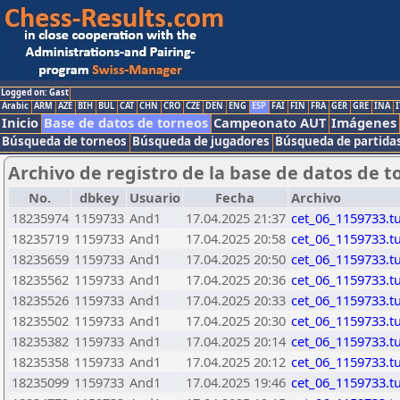
Logged on: Gast
Arabic
ARM
AZE
BIH
BUL
CAT
CHN
CRO
CZE
DEN
ENG
ESP
FAI
FIN
FRA
GER
GRE
INA
I
Inicio
Base de datos de torneos
Campeonato AUT
Imágenes
Búsqueda de torneos
Búsqueda de jugadores
Búsqueda de partida
Archivo de registro de la base de datos de t
No.
dbkey
Usuario
Fecha
Archivo
18235974
1159733
And1
17.04.2025 21:37
cet_06_1159733.t
18235719
1159733
And1
17.04.2025 20:58
cet_06_1159733.t
18235659
1159733
And1
17.04.2025 20:50
cet_06_1159733.t
18235562
1159733
And1
17.04.2025 20:36
cet_06_1159733.t
18235526
1159733
And1
17.04.2025 20:33
cet_06_1159733.t
18235502
1159733
And1
17.04.2025 20:30
cet_06_1159733.t
18235382
1159733
And1
17.04.2025 20:14
cet_06_1159733.t
18235358
1159733
And1
17.04.2025 20:12
cet_06_1159733.t
18235099
1159733
And1
17.04.2025 19:46
cet_06_1159733.t