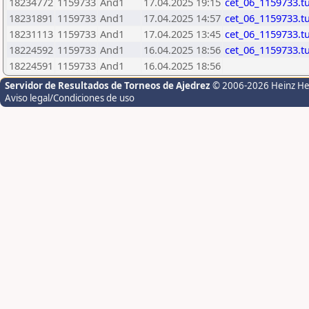
18234772
1159733
And1
17.04.2025 19:15
cet_06_1159733.t
18231891
1159733
And1
17.04.2025 14:57
cet_06_1159733.t
18231113
1159733
And1
17.04.2025 13:45
cet_06_1159733.t
18224592
1159733
And1
16.04.2025 18:56
cet_06_1159733.t
18224591
1159733
And1
16.04.2025 18:56
Servidor de Resultados de Torneos de Ajedrez
© 2006-2026 Heinz H
Aviso legal/Condiciones de uso