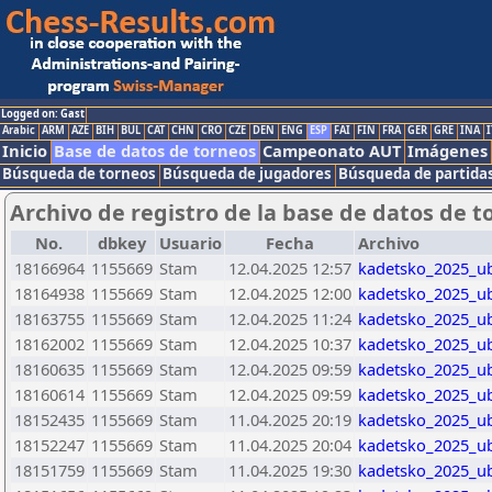
Logged on: Gast
Arabic
ARM
AZE
BIH
BUL
CAT
CHN
CRO
CZE
DEN
ENG
ESP
FAI
FIN
FRA
GER
GRE
INA
I
Inicio
Base de datos de torneos
Campeonato AUT
Imágenes
Búsqueda de torneos
Búsqueda de jugadores
Búsqueda de partida
Archivo de registro de la base de datos de t
No.
dbkey
Usuario
Fecha
Archivo
18166964
1155669
Stam
12.04.2025 12:57
kadetsko_2025_u
18164938
1155669
Stam
12.04.2025 12:00
kadetsko_2025_u
18163755
1155669
Stam
12.04.2025 11:24
kadetsko_2025_u
18162002
1155669
Stam
12.04.2025 10:37
kadetsko_2025_u
18160635
1155669
Stam
12.04.2025 09:59
kadetsko_2025_u
18160614
1155669
Stam
12.04.2025 09:59
kadetsko_2025_u
18152435
1155669
Stam
11.04.2025 20:19
kadetsko_2025_u
18152247
1155669
Stam
11.04.2025 20:04
kadetsko_2025_u
18151759
1155669
Stam
11.04.2025 19:30
kadetsko_2025_u