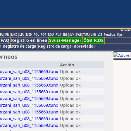
Servert
TA
JPN
MKD
LTU
NED
POL
POR
ROU
RUS
SRB
SVK
SWE
TUR
UKR
VIE
FontSize:11pt
FAQ
Registro en línea
Swiss-Manager
ÖSB
FIDE
s
Registro de carga
Registro de carga (abreviado)
orneos
Acción
brzani_sah_u08_1155669.tunx
Upload ok
brzani_sah_u08_1155669.tunx
Upload ok
brzani_sah_u08_1155669.tunx
Upload ok
brzani_sah_u08_1155669.tunx
Upload ok
brzani_sah_u08_1155669.tunx
Upload ok
brzani_sah_u08_1155669.tunx
Upload ok
brzani_sah_u08_1155669.tunx
Upload ok
brzani_sah_u08_1155669.tunx
Upload ok
brzani_sah_u08_1155669.tunx
Upload ok