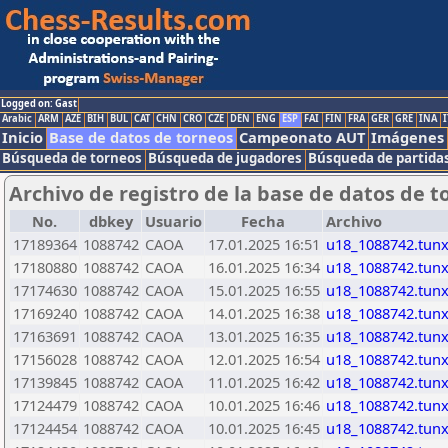
Logged on: Gast
Arabic
ARM
AZE
BIH
BUL
CAT
CHN
CRO
CZE
DEN
ENG
ESP
FAI
FIN
FRA
GER
GRE
INA
I
Inicio
Base de datos de torneos
Campeonato AUT
Imágenes
Búsqueda de torneos
Búsqueda de jugadores
Búsqueda de partida
Archivo de registro de la base de datos de t
No.
dbkey
Usuario
Fecha
Archivo
17189364
1088742
CAOA
17.01.2025 16:51
u18_1088742.tun
17180880
1088742
CAOA
16.01.2025 16:34
u18_1088742.tun
17174630
1088742
CAOA
15.01.2025 16:55
u18_1088742.tun
17169240
1088742
CAOA
14.01.2025 16:38
u18_1088742.tun
17163691
1088742
CAOA
13.01.2025 16:35
u18_1088742.tun
17156028
1088742
CAOA
12.01.2025 16:54
u18_1088742.tun
17139845
1088742
CAOA
11.01.2025 16:42
u18_1088742.tun
17124479
1088742
CAOA
10.01.2025 16:46
u18_1088742.tun
17124454
1088742
CAOA
10.01.2025 16:45
u18_1088742.tun