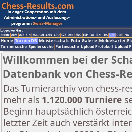
Logged on: Gast
Arabic
ARM
AZE
BIH
BUL
CAT
CHN
CRO
CZE
DEN
ENG
ESP
FAI
FIN
FRA
GER
GRE
INA
I
Home
TurnierDB
Meisterschaft
Foto-Galerie
Meldekartei
El
Turniersuche
Spielersuche
Partiesuche
Upload Protokoll
Upload P
Willkommen bei der Sch
Datenbank von Chess-Re
Das Turnierarchiv von chess-re
mehr als
1.120.000 Turniere
se
Beginn hauptsächlich österreic
letzter Zeit auch verstärkt inte