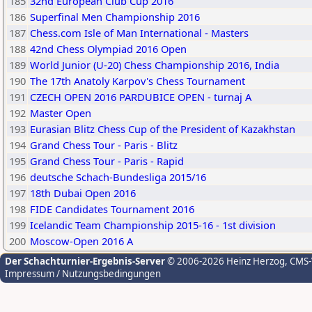
185
32nd European Club Cup 2016
186
Superfinal Men Championship 2016
187
Chess.com Isle of Man International - Masters
188
42nd Chess Olympiad 2016 Open
189
World Junior (U-20) Chess Championship 2016, India
190
The 17th Anatoly Karpov's Chess Tournament
191
CZECH OPEN 2016 PARDUBICE OPEN - turnaj A
192
Master Open
193
Eurasian Blitz Chess Cup of the President of Kazakhstan
194
Grand Chess Tour - Paris - Blitz
195
Grand Chess Tour - Paris - Rapid
196
deutsche Schach-Bundesliga 2015/16
197
18th Dubai Open 2016
198
FIDE Candidates Tournament 2016
199
Icelandic Team Championship 2015-16 - 1st division
200
Moscow-Open 2016 A
Der Schachturnier-Ergebnis-Server
© 2006-2026 Heinz Herzog
, CMS
Impressum / Nutzungsbedingungen