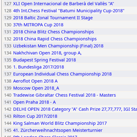
127
XLI Open Internacional de Barberà del Vallès "A"
128
4th Int.Chess Festival "Batumi Municipality Cup-2018"
129
2018 Baltic Zonal Tournament II Stage
130
37th MITROPA Cup 2018
131
2018 China Blitz Chess Championships
132
2018 China Rapid Chess Championships
133
Uzbekistan Men Championship (Final) 2018
134
Nakhchivan Open 2018, group A,
135
Budapest Spring Festival 2018
136
1. Bundesliga 2017/2018
137
European Individual Chess Championship 2018
138
Aeroflot Open 2018 A
139
Moscow Open 2018_A
140
Tradewise Gibraltar Chess Festival 2018 - Masters
141
Open Praha 2018 - A
142
DELHI OPEN 2018 Category "A" Cash Prize 27,77,777, IGI S
143
Rilton Cup 2017/2018
144
King Salman World Blitz Championship 2017
145
41. Zürcherweihnachtsopen Meisterturnier