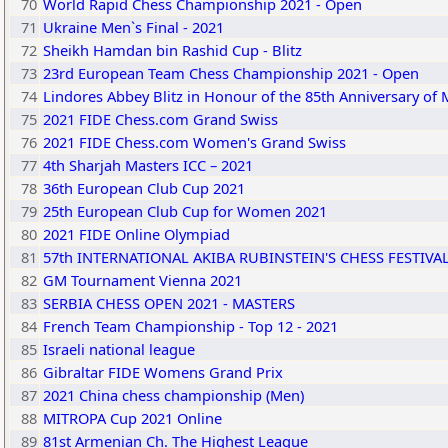
70
World Rapid Chess Championship 2021 - Open
71
Ukraine Men`s Final - 2021
72
Sheikh Hamdan bin Rashid Cup - Blitz
73
23rd European Team Chess Championship 2021 - Open
74
Lindores Abbey Blitz in Honour of the 85th Anniversary of Mi
75
2021 FIDE Chess.com Grand Swiss
76
2021 FIDE Chess.com Women's Grand Swiss
77
4th Sharjah Masters ICC – 2021
78
36th European Club Cup 2021
79
25th European Club Cup for Women 2021
80
2021 FIDE Online Olympiad
81
57th INTERNATIONAL AKIBA RUBINSTEIN'S CHESS FESTIVA
82
GM Tournament Vienna 2021
83
SERBIA CHESS OPEN 2021 - MASTERS
84
French Team Championship - Top 12 - 2021
85
Israeli national league
86
Gibraltar FIDE Womens Grand Prix
87
2021 China chess championship (Men)
88
MITROPA Cup 2021 Online
89
81st Armenian Ch. The Highest League