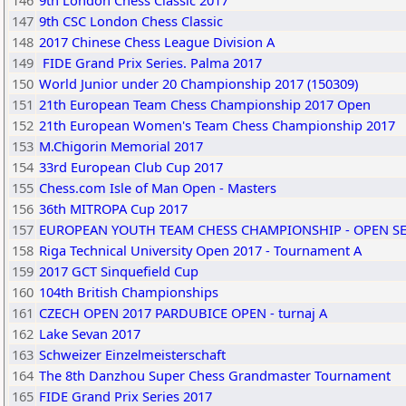
146
9th London Chess Classic 2017
147
9th CSC London Chess Classic
148
2017 Chinese Chess League Division A
149
FIDE Grand Prix Series. Palma 2017
150
World Junior under 20 Championship 2017 (150309)
151
21th European Team Chess Championship 2017 Open
152
21th European Women's Team Chess Championship 2017
153
M.Chigorin Memorial 2017
154
33rd European Club Cup 2017
155
Chess.com Isle of Man Open - Masters
156
36th MITROPA Cup 2017
157
EUROPEAN YOUTH TEAM CHESS CHAMPIONSHIP - OPEN S
158
Riga Technical University Open 2017 - Tournament A
159
2017 GCT Sinquefield Cup
160
104th British Championships
161
CZECH OPEN 2017 PARDUBICE OPEN - turnaj A
162
Lake Sevan 2017
163
Schweizer Einzelmeisterschaft
164
The 8th Danzhou Super Chess Grandmaster Tournament
165
FIDE Grand Prix Series 2017