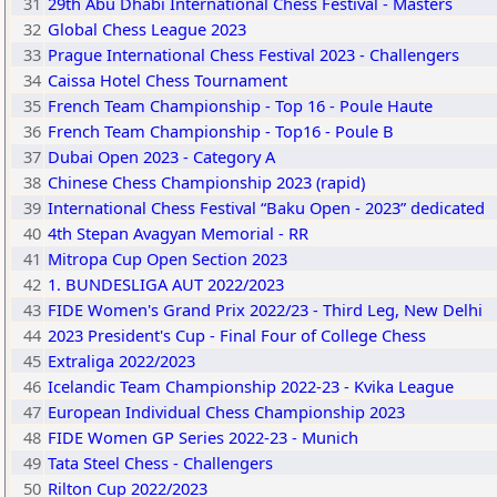
31
29th Abu Dhabi International Chess Festival - Masters
32
Global Chess League 2023
33
Prague International Chess Festival 2023 - Challengers
34
Caissa Hotel Chess Tournament
35
French Team Championship - Top 16 - Poule Haute
36
French Team Championship - Top16 - Poule B
37
Dubai Open 2023 - Category A
38
Chinese Chess Championship 2023 (rapid)
39
International Chess Festival “Baku Open - 2023” dedicated
40
4th Stepan Avagyan Memorial - RR
41
Mitropa Cup Open Section 2023
42
1. BUNDESLIGA AUT 2022/2023
43
FIDE Women's Grand Prix 2022/23 - Third Leg, New Delhi
44
2023 President's Cup - Final Four of College Chess
45
Extraliga 2022/2023
46
Icelandic Team Championship 2022-23 - Kvika League
47
European Individual Chess Championship 2023
48
FIDE Women GP Series 2022-23 - Munich
49
Tata Steel Chess - Challengers
50
Rilton Cup 2022/2023