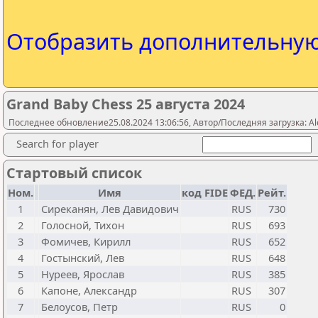
Отобразить дополнительну
Grand Baby Chess 25 августа 2024
Последнее обновление25.08.2024 13:06:56, Автор/Последняя загрузка: Al
Search for player
Стартовый список
Ном.
Имя
код FIDE
ФЕД.
Рейт.
1
Сиреканян, Лев Давидович
RUS
730
2
Голосной, Тихон
RUS
693
3
Фомичев, Кирилл
RUS
652
4
Гостынский, Лев
RUS
648
5
Нуреев, Ярослав
RUS
385
6
Капоне, Александр
RUS
307
7
Белоусов, Петр
RUS
0