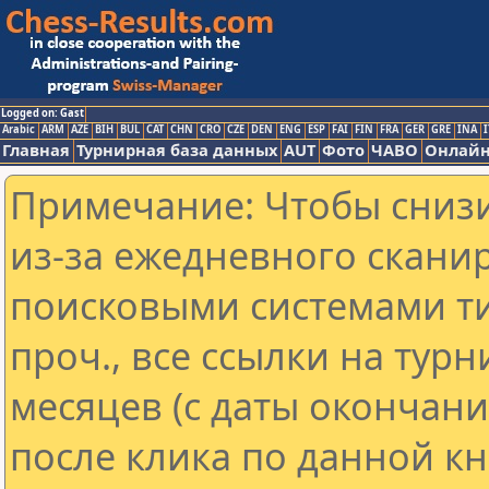
Logged on: Gast
Arabic
ARM
AZE
BIH
BUL
CAT
CHN
CRO
CZE
DEN
ENG
ESP
FAI
FIN
FRA
GER
GRE
INA
I
Главная
Турнирная база данных
AUT
Фото
ЧАВО
Онлайн
Примечание: Чтобы снизи
из-за ежедневного скани
поисковыми системами ти
проч., все ссылки на тур
месяцев (с даты окончан
после клика по данной кн