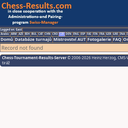
Logged on: Gast
Arabic
ARM
AZE
BIH
BUL
CAT
CHN
CRO
CZE
DEN
ENG
ESP
FAI
FIN
FRA
GER
GRE
INA
I
Domů
Databáze turnajů
Mistrovství AUT
Fotogalerie
FAQ
On
Record not found
Chess-Tournament-Results-Server
© 2006-2026 Heinz Herzog
, CMS-
tiráž