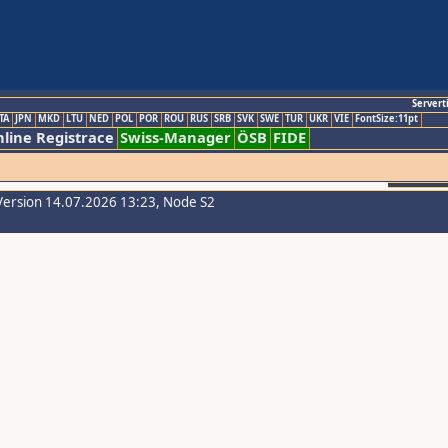
Servert
TA
JPN
MKD
LTU
NED
POL
POR
ROU
RUS
SRB
SVK
SWE
TUR
UKR
VIE
FontSize:11pt
line Registrace
Swiss-Manager
ÖSB
FIDE
Version 14.07.2026 13:23, Node S2