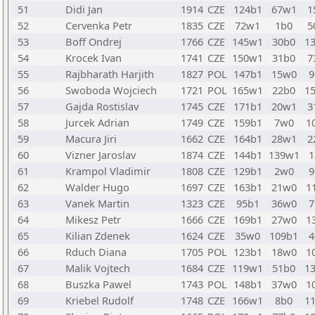
51
Didi Jan
1914
CZE
124b1
67w1
1
52
Cervenka Petr
1835
CZE
72w1
1b0
5
53
Boff Ondrej
1766
CZE
145w1
30b0
1
54
Krocek Ivan
1741
CZE
150w1
31b0
7
55
Rajbharath Harjith
1827
POL
147b1
15w0
9
56
Swoboda Wojciech
1721
POL
165w1
22b0
1
57
Gajda Rostislav
1745
CZE
171b1
20w1
3
58
Jurcek Adrian
1749
CZE
159b1
7w0
1
59
Macura Jiri
1662
CZE
164b1
28w1
2
60
Vizner Jaroslav
1874
CZE
144b1
139w1
1
61
Krampol Vladimir
1808
CZE
129b1
2w0
9
62
Walder Hugo
1697
CZE
163b1
21w0
1
63
Vanek Martin
1323
CZE
95b1
36w0
7
64
Mikesz Petr
1666
CZE
169b1
27w0
1
65
Kilian Zdenek
1624
CZE
35w0
109b1
4
66
Rduch Diana
1705
POL
123b1
18w0
1
67
Malik Vojtech
1684
CZE
119w1
51b0
1
68
Buszka Pawel
1743
POL
148b1
37w0
1
69
Kriebel Rudolf
1748
CZE
166w1
8b0
1