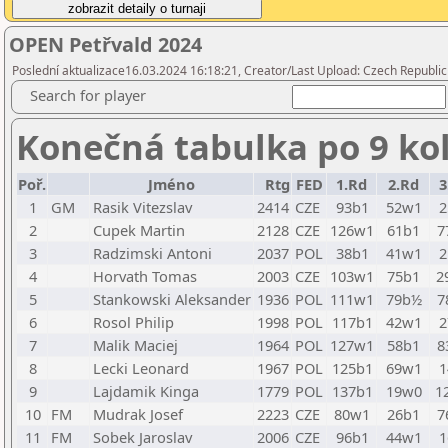
OPEN Petřvald 2024
Poslední aktualizace16.03.2024 16:18:21, Creator/Last Upload: Czech Republic
Search for player
Konečná tabulka po 9 ko
Poř.
Jméno
Rtg
FED
1.Rd
2.Rd
3
1
GM
Rasik Vitezslav
2414
CZE
93b1
52w1
2
2
Cupek Martin
2128
CZE
126w1
61b1
7
3
Radzimski Antoni
2037
POL
38b1
41w1
2
4
Horvath Tomas
2003
CZE
103w1
75b1
2
5
Stankowski Aleksander
1936
POL
111w1
79b½
7
6
Rosol Philip
1998
POL
117b1
42w1
2
7
Malik Maciej
1964
POL
127w1
58b1
8
8
Lecki Leonard
1967
POL
125b1
69w1
1
9
Lajdamik Kinga
1779
POL
137b1
19w0
1
10
FM
Mudrak Josef
2223
CZE
80w1
26b1
7
11
FM
Sobek Jaroslav
2006
CZE
96b1
44w1
1