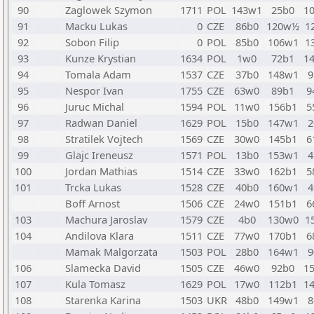
90
Zaglowek Szymon
1711
POL
143w1
25b0
1
91
Macku Lukas
0
CZE
86b0
120w½
1
92
Sobon Filip
0
POL
85b0
106w1
1
93
Kunze Krystian
1634
POL
1w0
72b1
1
94
Tomala Adam
1537
CZE
37b0
148w1
9
95
Nespor Ivan
1755
CZE
63w0
89b1
9
96
Juruc Michal
1594
POL
11w0
156b1
5
97
Radwan Daniel
1629
POL
15b0
147w1
2
98
Stratilek Vojtech
1569
CZE
30w0
145b1
6
99
Glajc Ireneusz
1571
POL
13b0
153w1
4
100
Jordan Mathias
1514
CZE
33w0
162b1
5
101
Trcka Lukas
1528
CZE
40b0
160w1
4
Boff Arnost
1506
CZE
24w0
151b1
6
103
Machura Jaroslav
1579
CZE
4b0
130w0
1
104
Andilova Klara
1511
CZE
77w0
170b1
6
Mamak Malgorzata
1503
POL
28b0
164w1
9
106
Slamecka David
1505
CZE
46w0
92b0
1
107
Kula Tomasz
1629
POL
17w0
112b1
1
108
Starenka Karina
1503
UKR
48b0
149w1
8