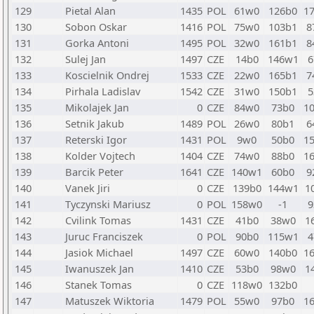
129
Pietal Alan
1435
POL
61w0
126b0
1
130
Sobon Oskar
1416
POL
75w0
103b1
8
131
Gorka Antoni
1495
POL
32w0
161b1
8
132
Sulej Jan
1497
CZE
14b0
146w1
6
133
Koscielnik Ondrej
1533
CZE
22w0
165b1
7
134
Pirhala Ladislav
1542
CZE
31w0
150b1
5
135
Mikolajek Jan
0
CZE
84w0
73b0
1
136
Setnik Jakub
1489
POL
26w0
80b1
6
137
Reterski Igor
1431
POL
9w0
50b0
1
138
Kolder Vojtech
1404
CZE
74w0
88b0
1
139
Barcik Peter
1641
CZE
140w1
60b0
9
140
Vanek Jiri
0
CZE
139b0
144w1
1
141
Tyczynski Mariusz
0
POL
158w0
-1
9
142
Cvilink Tomas
1431
CZE
41b0
38w0
1
143
Juruc Franciszek
0
POL
90b0
115w1
4
144
Jasiok Michael
1497
CZE
60w0
140b0
1
145
Iwanuszek Jan
1410
CZE
53b0
98w0
1
146
Stanek Tomas
0
CZE
118w0
132b0
147
Matuszek Wiktoria
1479
POL
55w0
97b0
1