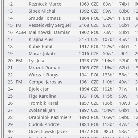
12
Reznicek Marcel
1969
CZE
88w1
74b1
6
13
Sipek Michal
1992
CZE
99w1
83b0
1
14
Smuda Tomasz
1864
POL
132w1
118b1
15
IM
Vesselovsky Serguei
2168
CZE
97w1
55b1
5
16
AGM
Malinowski Damian
1902
POL
73w1
84b1
1
17
Krajina Ales
2174
CZE
107b1
45w1
1
18
Kubik Rafal
1917
POL
122w1
66b1
1
19
Marak Jakub
2016
CZE
50w1
9b1
2
20
FM
Lys Josef
1953
CZE
114w1
57b0
9
21
Mrazek Roman
1905
CZE
116w1
62b1
22
Witczak Borys
1941
POL
133b1
56w1
5
23
FM
Cempel Jaroslav
1961
CZE
110b1
49w1
3
24
Bjolek Jan
1894
CZE
102b1
71w1
1
25
Figa Karolina
1931
POL
115b1
90w1
26
Trombik Karel
1857
CZE
136b1
10w0
3
27
Zvolanek Jan
1897
CZE
154w1
64b1
28
Drabiniok Kazimierz
1890
POL
105w1
59b0
1
29
Cudnik Andrzej
1884
POL
113b1
47w1
30
Orzechowski Jacek
1977
POL
98b1
53w1
4