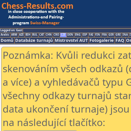
Logged on: Gast
Arabic
ARM
AZE
BIH
BUL
CAT
CHN
CRO
CZE
DEN
ENG
ESP
FAI
FIN
FRA
GER
GRE
INA
I
Domů
Databáze turnajů
Mistrovství AUT
Fotogalerie
FAQ
On
Poznámka: Kvůli redukci za
skenováním všech odkazů (
a více) a vyhledávačů typu 
všechny odkazy turnajů star
data ukončení turnaje) jsou
na následující tlačítko: