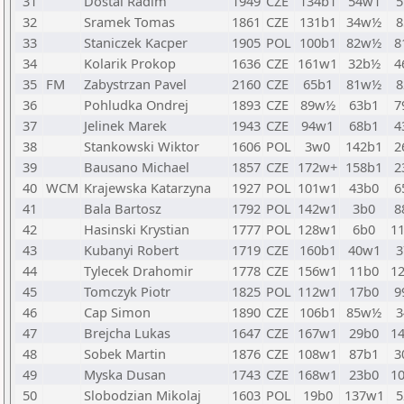
31
Dostal Radim
1949
CZE
134b1
54w1
5
32
Sramek Tomas
1861
CZE
131b1
34w½
8
33
Staniczek Kacper
1905
POL
100b1
82w½
8
34
Kolarik Prokop
1636
CZE
161w1
32b½
4
35
FM
Zabystrzan Pavel
2160
CZE
65b1
81w½
8
36
Pohludka Ondrej
1893
CZE
89w½
63b1
7
37
Jelinek Marek
1943
CZE
94w1
68b1
4
38
Stankowski Wiktor
1606
POL
3w0
142b1
2
39
Bausano Michael
1857
CZE
172w+
158b1
2
40
WCM
Krajewska Katarzyna
1927
POL
101w1
43b0
6
41
Bala Bartosz
1792
POL
142w1
3b0
8
42
Hasinski Krystian
1777
POL
128w1
6b0
1
43
Kubanyi Robert
1719
CZE
160b1
40w1
3
44
Tylecek Drahomir
1778
CZE
156w1
11b0
1
45
Tomczyk Piotr
1825
POL
112w1
17b0
9
46
Cap Simon
1890
CZE
106b1
85w½
3
47
Brejcha Lukas
1647
CZE
167w1
29b0
1
48
Sobek Martin
1876
CZE
108w1
87b1
3
49
Myska Dusan
1743
CZE
168w1
23b0
1
50
Slobodzian Mikolaj
1603
POL
19b0
137w1
5