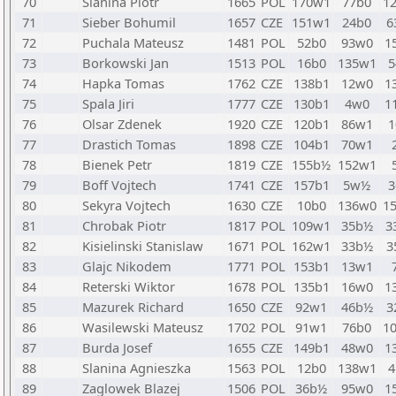
70
Slanina Piotr
1665
POL
170w1
77b0
1
71
Sieber Bohumil
1657
CZE
151w1
24b0
6
72
Puchala Mateusz
1481
POL
52b0
93w0
1
73
Borkowski Jan
1513
POL
16b0
135w1
5
74
Hapka Tomas
1762
CZE
138b1
12w0
1
75
Spala Jiri
1777
CZE
130b1
4w0
1
76
Olsar Zdenek
1920
CZE
120b1
86w1
1
77
Drastich Tomas
1898
CZE
104b1
70w1
78
Bienek Petr
1819
CZE
155b½
152w1
79
Boff Vojtech
1741
CZE
157b1
5w½
3
80
Sekyra Vojtech
1630
CZE
10b0
136w0
1
81
Chrobak Piotr
1817
POL
109w1
35b½
3
82
Kisielinski Stanislaw
1671
POL
162w1
33b½
3
83
Glajc Nikodem
1771
POL
153b1
13w1
84
Reterski Wiktor
1678
POL
135b1
16w0
1
85
Mazurek Richard
1650
CZE
92w1
46b½
3
86
Wasilewski Mateusz
1702
POL
91w1
76b0
1
87
Burda Josef
1655
CZE
149b1
48w0
1
88
Slanina Agnieszka
1563
POL
12b0
138w1
4
89
Zaglowek Blazej
1506
POL
36b½
95w0
1