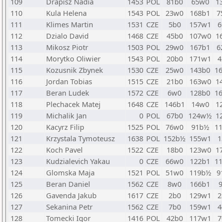
109
Drapisz Nadia
1453
POL
81b0
65w0
1
110
Kula Helena
1543
POL
23w0
168b1
7
111
Klimes Martin
1531
CZE
5b0
157w1
6
112
Dzialo David
1468
CZE
45b0
107w0
1
113
Mikosz Piotr
1503
POL
29w0
167b1
6
114
Morytko Oliwier
1543
POL
20b0
171w1
4
115
Kozusnik Zbynek
1530
CZE
25w0
143b0
1
116
Jordan Tobias
1515
CZE
21b0
163w0
1
117
Beran Ludek
1572
CZE
6w0
128b0
1
118
Plechacek Matej
1648
CZE
146b1
14w0
1
119
Michalik Jan
0
POL
67b0
124w½
1
120
Kacyrz Filip
1525
POL
76w0
91b½
1
121
Krzystala Tymoteusz
1638
POL
152b½
155w1
1
122
Koch Pavel
1522
CZE
18b0
123w0
1
123
Kudzialevich Yakau
0
CZE
66w0
122b1
1
124
Glomska Maja
1521
POL
51w0
119b½
9
125
Beran Daniel
1562
CZE
8w0
166b1
126
Gavenda Jakub
1617
CZE
2b0
129w1
2
127
Sekanina Petr
1562
CZE
7b0
159w1
4
128
Tomecki Igor
1416
POL
42b0
117w1
7