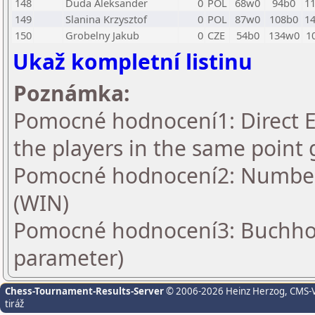
148
Duda Aleksander
0
POL
68w0
94b0
1
149
Slanina Krzysztof
0
POL
87w0
108b0
1
150
Grobelny Jakub
0
CZE
54b0
134w0
1
Ukaž kompletní listinu
Poznámka:
Pomocné hodnocení1: Direct En
the players in the same point 
Pomocné hodnocení2: Number 
(WIN)
Pomocné hodnocení3: Buchholz
parameter)
Chess-Tournament-Results-Server
© 2006-2026 Heinz Herzog
, CMS-
tiráž