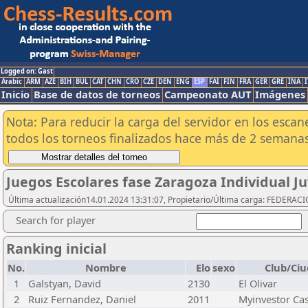
Logged on: Gast
Arabic
ARM
AZE
BIH
BUL
CAT
CHN
CRO
CZE
DEN
ENG
ESP
FAI
FIN
FRA
GER
GRE
INA
I
Inicio
Base de datos de torneos
Campeonato AUT
Imágenes
Nota: Para reducir la carga del servidor en los esc
todos los torneos finalizados hace más de 2 semanas
Juegos Escolares fase Zaragoza Individual Ju
Última actualización14.01.2024 13:31:07, Propietario/Última carga: FEDER
Search for player
Ranking inicial
No.
Nombre
Elo
sexo
Club/Ci
1
Galstyan, David
2130
El Olivar
2
Ruiz Fernandez, Daniel
2011
Myinvestor Ca