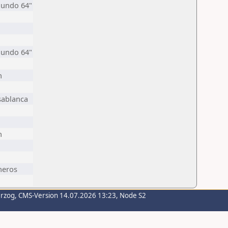
mundo 64"
mundo 64"
n
sablanca
n
neros
erzog
, CMS-Version 14.07.2026 13:23, Node S2