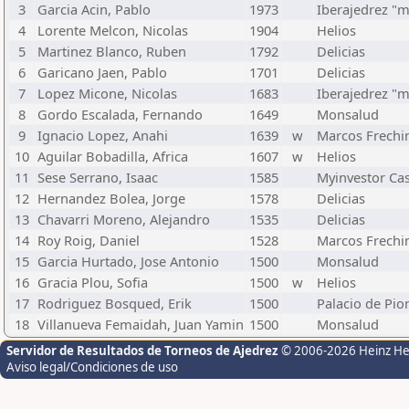
3
Garcia Acin, Pablo
1973
Iberajedrez "
4
Lorente Melcon, Nicolas
1904
Helios
5
Martinez Blanco, Ruben
1792
Delicias
6
Garicano Jaen, Pablo
1701
Delicias
7
Lopez Micone, Nicolas
1683
Iberajedrez "
8
Gordo Escalada, Fernando
1649
Monsalud
9
Ignacio Lopez, Anahi
1639
w
Marcos Frechi
10
Aguilar Bobadilla, Africa
1607
w
Helios
11
Sese Serrano, Isaac
1585
Myinvestor Ca
12
Hernandez Bolea, Jorge
1578
Delicias
13
Chavarri Moreno, Alejandro
1535
Delicias
14
Roy Roig, Daniel
1528
Marcos Frechi
15
Garcia Hurtado, Jose Antonio
1500
Monsalud
16
Gracia Plou, Sofia
1500
w
Helios
17
Rodriguez Bosqued, Erik
1500
Palacio de Pio
18
Villanueva Femaidah, Juan Yamin
1500
Monsalud
Servidor de Resultados de Torneos de Ajedrez
© 2006-2026 Heinz H
Aviso legal/Condiciones de uso