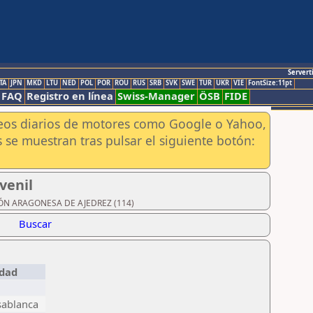
Servert
TA
JPN
MKD
LTU
NED
POL
POR
ROU
RUS
SRB
SVK
SWE
TUR
UKR
VIE
FontSize:11pt
FAQ
Registro en línea
Swiss-Manager
ÖSB
FIDE
aneos diarios de motores como Google o Yahoo,
 se muestran tras pulsar el siguiente botón:
venil
ACIÓN ARAGONESA DE AJEDREZ (114)
Buscar
udad
sablanca