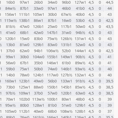
1
16b0
97w1
26b0
34w0
96b0
127w1
4,5
0
44,5
0
84w½
87b1
33w0
97w1
46b0
41b0
4,5
0
44
0
156w1
111b1
105w1
30b0
67w½
40b0
4,5
0
43
1
115w½
138b1
86w1
87b1
16w0
53b0
4,5
0
42,5
1
81b½
47w0
126b1
25w0
117b1
50w0
4,5
0
43,5
1
41w0
68b1
42w0
147b1
31w0
94b½
4,5
0
43
0
120b1
15w0
83b0
75w½
126b½
131w1
4,5
0
43
½
13b0
81w0
129b1
83w0
131b1
52w0
4,5
0
43
1
37b0
62w0
94b1
106w½
52b0
144w1
4,5
0
42,5
0
99w1
30b0
104w0
155b1
149w1
90b½
4,5
0
41
1
56w0
67b1
35b0
146w1
61b0
89w½
4,5
0
41
1
59b0
75w1
50b0
74w0
146b1
93w½
4,5
0
40
1
14b0
78w0
124b1
117w0
127b½
132w1
4,5
0
40
0
160w1
123b1
49w0
56b0
133w1
91b½
4,5
0
39,5
0
73b0
125w1
88w0
150b1
145b1
85w½
4,5
0
38,5
1
97b½
109w1
37b0
57w0
120b1
63w0
4,5
0
38,5
1
70w1
102b0
113w½
100b1
80w1
48b0
4,5
0
39
1
95w½
80b0
128w1
81b0
51w0
129b1
4,5
0
39
1
105w0
112b1
40w0
68b0
108w½
128b1
4,5
0
37
0
89b0
76w0
161b½
166w1
140b1
126w1
4,5
0
35,5