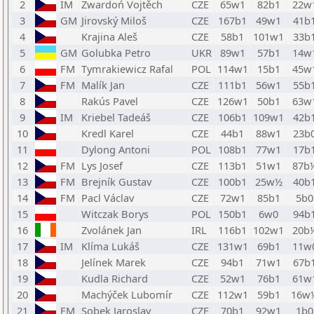
2
IM
Zwardoń Vojtěch
CZE
65w1
82b1
22w
3
GM
Jirovský Miloš
CZE
167b1
49w1
41b
4
Krajina Aleš
CZE
58b1
101w1
33b
5
GM
Golubka Petro
UKR
89w1
57b1
14w
6
FM
Tymrakiewicz Rafal
POL
114w1
15b1
45w
7
FM
Malík Jan
CZE
111b1
56w1
55b
8
Rakús Pavel
CZE
126w1
50b1
63w
9
IM
Kriebel Tadeáš
CZE
106b1
109w1
42b
10
Kredl Karel
CZE
44b1
88w1
23b
11
Dylong Antoni
POL
108b1
77w1
17b
12
FM
Lys Josef
CZE
113b1
51w1
87b
13
FM
Brejník Gustav
CZE
100b1
25w½
40b
14
FM
Pacl Václav
CZE
72w1
85b1
5b0
15
Witczak Borys
POL
150b1
6w0
94b
16
Zvolánek Jan
IRL
116b1
102w1
20b
17
IM
Klíma Lukáš
CZE
131w1
69b1
11w
18
Jelínek Marek
CZE
94b1
71w1
67b
19
Kudla Richard
CZE
52w1
76b1
61w
20
Machýček Lubomír
CZE
112w1
59b1
16w
21
FM
Sobek Jaroslav
CZE
70b1
92w1
1b0