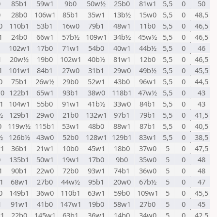
0
85b1
59w1
9b0
50w½
25b0
81w1
5,5
0
50
0
28b0
106w1
85b1
35w1
13b½
15w0
5,5
0
48,5
0
110b1
53b1
16w0
79b1
48w1
11b0
5,5
0
46,5
1
24b0
66w1
57b½
109w1
34b½
45w½
5,5
0
46,5
102w1
17b0
71w1
54b0
40w1
44b½
5,5
0
46
1
20w½
19b0
102w1
40b½
81w1
12b0
5,5
0
46,5
1
101w1
84b1
27w0
31b1
29w0
49b½
5,5
0
45,5
0
75b1
26w½
29b0
52w1
43b0
96w1
5,5
0
44,5
0
122b1
65w1
93b1
38w0
118b1
47w½
5,5
0
43
1
104w1
55b0
91w1
41b½
33w0
84b1
5,5
0
43
½
129b1
29w0
21b0
132w1
97b1
79b1
5,5
0
41,5
0
119w½
115b1
53w1
48b0
88w1
87b1
5,5
0
40,5
½
126b½
43w0
52b0
128w1
129b1
83w1
5,5
0
38,5
1
36b1
21w1
10b0
45w1
18b0
37w0
5
0
47,5
0
135b1
50w1
19w1
17b0
9b0
35w0
5
0
48
1
90b1
22w0
72b0
93w1
74b1
36w0
5
0
48
1
68w1
27b0
44w½
95b1
20w0
67b½
5
0
47
0
149b1
36w0
110b1
63w1
59b0
109w1
5
0
45,5
1
91w1
41b0
147w1
19b0
58w1
27b0
5
0
45
1
22b0
145w1
63b1
36w1
14b0
34w0
5
0
42,5