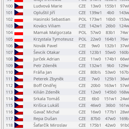
100
Ludvová Marie
CZE
13w0
155b1
97w
101
Opluštil Jiří
CZE
139w1
4b0
143w
102
Hasinski Sebastian
POL
173w1
16b0
153w
103
Kovács Viliam
CZE
142w1
26b0
124w
104
Mamak Malgorzata
POL
57w0
83b1
74w
105
Krzystala Tymoteusz
POL
22w0
164b1
76w
106
Novák Pavel
CZE
9w0
132b1
37w
107
Ševcik Otakar
CZE
123b1
55w0
160b
108
Jurček Adrian
CZE
11w0
174b1
66w
109
Petr Zdeněk
CZE
132w1
9b0
129
110
Fráňa Jan
CZE
80b½
53w0
167b
111
Peterek Zbyněk
CZE
7w0
125b1
36w
112
Boff Ondřej
CZE
20b0
163w1
57w
113
Kilián Zdeněk
CZE
12w0
145b0
168w
114
Srkala Tomáš
CZE
6b0
151w1
24w
115
Krišica Lukáš
CZE
46w0
36b0
161w
116
Gavač Michal
CZE
16w0
177b1
28w
117
Repa Dušan
CZE
87b0
47w0
169b
118
Šafarčík Miroslav
CZE
175b1
42w0
91b