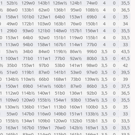
1
52b½
129w0
143b1
126w½
124b1
74w0
4
0
35,5
½
86w0
133b1
62w0
136b1
95w0
108b½
4
0
36,5
0
158w1
101b0
123w1
64b0
153w1
69b0
4
0
35
0
49w0
172b1
103w0
163b1
76w0
150b1
4
0
34
1
29b0
93w0
121b0
148w0
157b1
156w1
4
0
35,5
0
153w1
64b0
92w0
151b1
119w0
155b1
4
0
33,5
1
113w0
94b0
158w1
167b1
114w1
77b0
4
0
33
1
53w½
34b0
84w0
119b½
86w½
99b0
3,5
0
43,5
1
100w1
71b0
111w1
77b0
92w½
80b0
3,5
0
41,5
w½
35b0
155w1
97b0
53b0
141w1
98w0
3,5
0
42
½
51w0
119b1
87w0
141b1
53w0
97w0
3,5
0
39,5
0
134b½
110w½
66b0
168w1
73b0
139w½
3,5
0
39
0
150w1
69b0
141w½
160b1
87w0
86b0
3,5
0
37,5
1
112w0
114b½
140w1
51b0
136w1
92b0
3,5
0
36,5
1
109w0
120w0
155b½
154w1
93b0
135w½
3,5
0
35,5
0
130w½
136b0
115w1
113b0
160w1
100b0
3,5
0
35
1
55w0
147b0
116w0
149b0
151w1
133b½
3,5
0
33
0
155b½
134w1
109b0
120w0
132b0
153b1
3,5
0
33,5
0
163w1
167b0
159w1
76w0
142b½
165w1
3,5
0
33,5
0
165b1
83w0
114w0
115b0
161b1
166w1
3,5
0
33,5