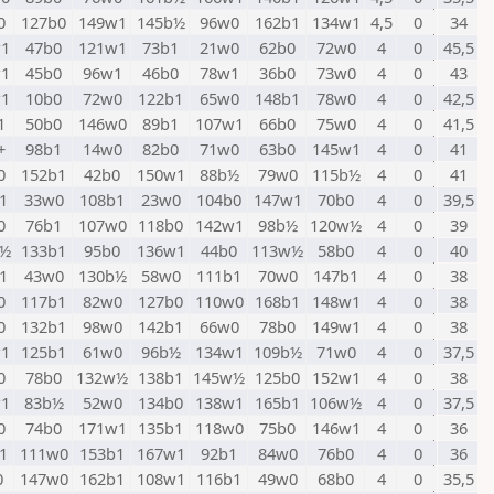
0
127b0
149w1
145b½
96w0
162b1
134w1
4,5
0
34
1
47b0
121w1
73b1
21w0
62b0
72w0
4
0
45,5
1
45b0
96w1
46b0
78w1
36b0
73w0
4
0
43
1
10b0
72w0
122b1
65w0
148b1
78w0
4
0
42,5
1
50b0
146w0
89b1
107w1
66b0
75w0
4
0
41,5
+
98b1
14w0
82b0
71w0
63b0
145w1
4
0
41
0
152b1
42b0
150w1
88b½
79w0
115b½
4
0
41
1
33w0
108b1
23w0
104b0
147w1
70b0
4
0
39,5
0
76b1
107w0
118b0
142w1
98b½
120w½
4
0
39
w½
133b1
95b0
136w1
44b0
113w½
58b0
4
0
40
1
43w0
130b½
58w0
111b1
70w0
147b1
4
0
38
0
117b1
82w0
127b0
110w0
168b1
148w1
4
0
38
0
132b1
98w0
142b1
66w0
78b0
149w1
4
0
38
1
125b1
61w0
96b½
134w1
109b½
71w0
4
0
37,5
0
78b0
132w½
138b1
145w½
125b0
152w1
4
0
38
1
83b½
52w0
134b0
138w1
165b1
106w½
4
0
37,5
0
74b0
171w1
135b1
118w0
75b0
146w1
4
0
36
1
111w0
153b1
167w1
92b1
84w0
76b0
4
0
36
0
147w0
162b1
108w1
116b1
49w0
68b0
4
0
35,5