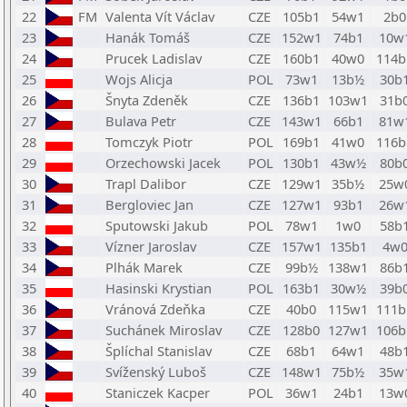
22
FM
Valenta Vít Václav
CZE
105b1
54w1
2b0
23
Hanák Tomáš
CZE
152w1
74b1
10w
24
Prucek Ladislav
CZE
160b1
40w0
114b
25
Wojs Alicja
POL
73w1
13b½
30b
26
Šnyta Zdeněk
CZE
136b1
103w1
31b
27
Bulava Petr
CZE
143w1
66b1
81w
28
Tomczyk Piotr
POL
169b1
41w0
116b
29
Orzechowski Jacek
POL
130b1
43w½
80b
30
Trapl Dalibor
CZE
129w1
35b½
25w
31
Bergloviec Jan
CZE
127w1
93b1
26w
32
Sputowski Jakub
POL
78w1
1w0
58b
33
Vízner Jaroslav
CZE
157w1
135b1
4w
34
Plhák Marek
CZE
99b½
138w1
86b
35
Hasinski Krystian
POL
163b1
30w½
39b
36
Vránová Zdeňka
CZE
40b0
115w1
111b
37
Suchánek Miroslav
CZE
128b0
127w1
106b
38
Šplíchal Stanislav
CZE
68b1
64w1
48b
39
Svíženský Luboš
CZE
148w1
75b½
35w
40
Staniczek Kacper
POL
36w1
24b1
13w