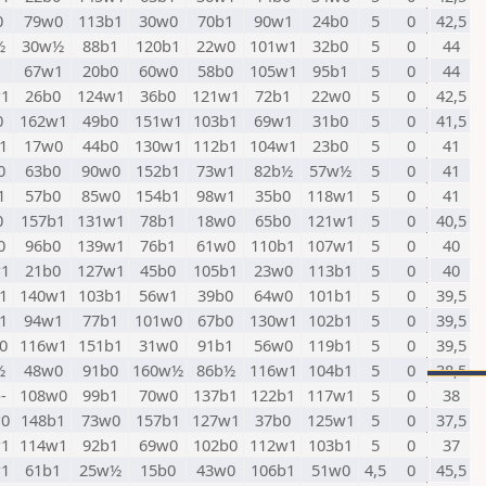
0
79w0
113b1
30w0
70b1
90w1
24b0
5
0
42,5
½
30w½
88b1
120b1
22w0
101w1
32b0
5
0
44
67w1
20b0
60w0
58b0
105w1
95b1
5
0
44
1
26b0
124w1
36b0
121w1
72b1
22w0
5
0
42,5
0
162w1
49b0
151w1
103b1
69w1
31b0
5
0
41,5
1
17w0
44b0
130w1
112b1
104w1
23b0
5
0
41
0
63b0
90w0
152b1
73w1
82b½
57w½
5
0
41
1
57b0
85w0
154b1
98w1
35b0
118w1
5
0
41
0
157b1
131w1
78b1
18w0
65b0
121w1
5
0
40,5
0
96b0
139w1
76b1
61w0
110b1
107w1
5
0
40
1
21b0
127w1
45b0
105b1
23w0
113b1
5
0
40
1
140w1
103b1
56w1
39b0
64w0
101b1
5
0
39,5
1
94w1
77b1
101w0
67b0
130w1
102b1
5
0
39,5
0
116w1
151b1
31w0
91b1
56w0
119b1
5
0
39,5
½
48w0
91b0
160w½
86b½
116w1
104b1
5
0
38,5
-
108w0
99b1
70w0
137b1
122b1
117w1
5
0
38
0
148b1
73w0
157b1
127w1
37b0
125w1
5
0
37,5
1
114w1
92b1
69w0
102b0
112w1
103b1
5
0
37
1
61b1
25w½
15b0
43w0
106b1
51w0
4,5
0
45,5