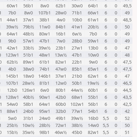
60w1
56b1
8w0
62b1
30w0
64b1
6
0
49,5
1
7b0
8w0
107b1
28w0
71b1
66w1
6
0
49
1
44w1
37w1
38b1
4w0
10b0
61w1
6
0
48,5
1
39w½
79b½
11w0
84b1
41w1
20b½
6
0
50
0
64w1
48b½
80w1
16b1
6w½
7b0
6
0
49
1
9b0
57w1
47b1
7w0
28b0
59w1
6
0
49
1
42w1
33b½
39w½
23b1
27w1
13b0
6
0
47
0
123w1
51b1
48w1
13w½
47b1
10w0
6
0
48
0
62b½
89w1
61b1
82w1
22b1
9w0
6
0
47,5
1
4b0
38w0
74b1
47w0
85b1
65w1
6
0
47,5
1
145b1
18w0
146b1
37w1
21b0
62w1
6
0
47
0
107b1
28w½
81b1
12w0
50b1
19w½
6
0
46,5
1
12b0
126w1
6w0
80b1
44w½
60b1
6
0
44,5
0
128w1
40b½
90w1
42b0
68w1
55b1
6
0
43,5
1
54w0
58b1
64w1
60b0
102w1
56b1
6
0
42,5
1
88w1
24b0
95w1
32b0
77w1
54b1
6
0
42
1
5w0
31b1
24w0
49b1
39w½
16b0
5,5
0
52
1
25b½
10w½
28b½
72w1
38b½
14w0
5,5
0
50
0
15b½
35w½
98b1
46w½
45b0
82w1
5,5
0
51