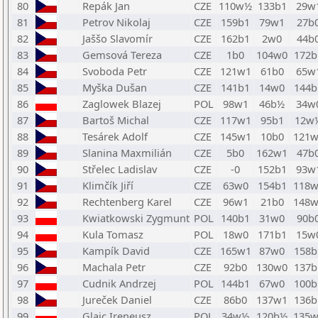
80
Repák Jan
CZE
110w½
133b1
29w
81
Petrov Nikolaj
CZE
159b1
79w1
27b
82
Jaššo Slavomír
CZE
162b1
2w0
44b
83
Gemsová Tereza
CZE
1b0
104w0
172b
84
Svoboda Petr
CZE
121w1
61b0
65w
85
Myška Dušan
CZE
141b1
14w0
144b
86
Zaglowek Blazej
POL
98w1
46b½
34w
87
Bartoš Michal
CZE
117w1
95b1
12w
88
Tesárek Adolf
CZE
145w1
10b0
121w
89
Slanina Maxmilián
CZE
5b0
162w1
47b
90
Střelec Ladislav
CZE
-0
152b1
93w
91
Klimčík Jiří
CZE
63w0
154b1
118w
92
Rechtenberg Karel
CZE
96w1
21b0
148w
93
Kwiatkowski Zygmunt
POL
140b1
31w0
90b
94
Kula Tomasz
POL
18w0
171b1
15w
95
Kampík David
CZE
165w1
87w0
158b
96
Machala Petr
CZE
92b0
130w0
137b
97
Cudnik Andrzej
POL
144b1
67w0
100b
98
Jureček Daniel
CZE
86b0
137w1
136b
99
Glajc Ireneusz
POL
34w½
120b½
135w