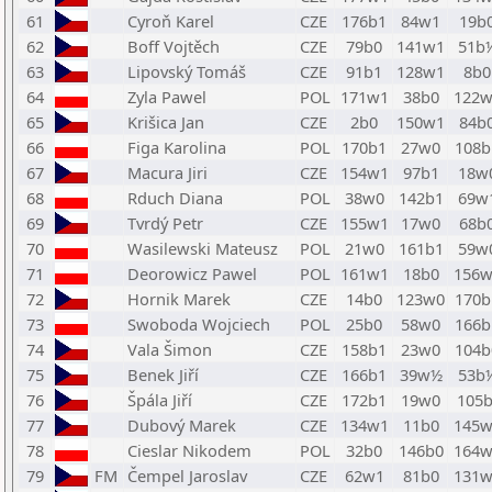
61
Cyroň Karel
CZE
176b1
84w1
19b
62
Boff Vojtěch
CZE
79b0
141w1
51b
63
Lipovský Tomáš
CZE
91b1
128w1
8b0
64
Zyla Pawel
POL
171w1
38b0
122w
65
Krišica Jan
CZE
2b0
150w1
84b
66
Figa Karolina
POL
170b1
27w0
108b
67
Macura Jiri
CZE
154w1
97b1
18w
68
Rduch Diana
POL
38w0
142b1
69w
69
Tvrdý Petr
CZE
155w1
17w0
68b
70
Wasilewski Mateusz
POL
21w0
161b1
59w
71
Deorowicz Pawel
POL
161w1
18b0
156w
72
Hornik Marek
CZE
14b0
123w0
170b
73
Swoboda Wojciech
POL
25b0
58w0
166b
74
Vala Šimon
CZE
158b1
23w0
104b
75
Benek Jiří
CZE
166b1
39w½
53b
76
Špála Jiří
CZE
172b1
19w0
105b
77
Dubový Marek
CZE
134w1
11b0
145w
78
Cieslar Nikodem
POL
32b0
146b0
164w
79
FM
Čempel Jaroslav
CZE
62w1
81b0
131w