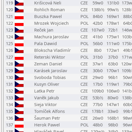
119
Krišicová Neli
CZE
59w0
131b0
173w
120
Rohlich Roman
CZE
138b½
99w½
128b
121
Buszka Pawel
POL
84b0
169w1
88b
122
Mrozek Wojciech
POL
42b0
178w1
64b
123
Reček Jan
CZE
107w0
72b1
146w
124
Machura Jaroslav
CZE
41b0
175w1
103b
125
Pala Dawid
POL
56b0
111w0
175b
126
Blokscha Vladimír
CZE
8b0
172w1
49b
127
Reterski Wiktor
POL
31b0
37b0
171w
128
Zeman Daniel
CZE
37w1
63b0
120
129
Karásek Jaroslav
CZE
30b0
170w1
109b
130
Svoboda Tobias
CZE
29w0
96b1
50w
131
Kusyn Oliver
CZE
17b0
119w1
79b
132
Latka Petr
CZE
109b0
106w0
141b
133
Vaněk Jakub
CZE
53b½
80w0
138b
134
Sieja Viktor
CZE
77b0
147w1
60b
135
Tomíček Alfons
CZE
178b1
33w0
99b
136
Šauman Petr
CZE
26w0
168b1
98w
137
Herok Pawel
POL
48b0
98b0
96w
138
Hlaváček Pavel
CZE
120w½
34b0
133w