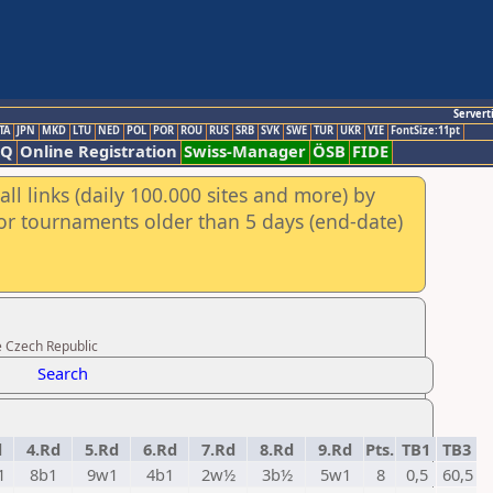
Servert
TA
JPN
MKD
LTU
NED
POL
POR
ROU
RUS
SRB
SVK
SWE
TUR
UKR
VIE
FontSize:11pt
AQ
Online Registration
Swiss-Manager
ÖSB
FIDE
ll links (daily 100.000 sites and more) by
for tournaments older than 5 days (end-date)
e Czech Republic
Search
d
4.Rd
5.Rd
6.Rd
7.Rd
8.Rd
9.Rd
Pts.
TB1
TB3
1
8b1
9w1
4b1
2w½
3b½
5w1
8
0,5
60,5