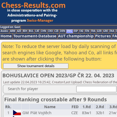
Logged on: Gast
Arabic
ARM
AZE
BIH
BUL
CAT
CHN
CRO
CZE
DEN
ENG
ESP
FAI
FIN
FRA
GER
GRE
INA
I
Home
Tournament-Database
AUT championship
Pictures
F
Note: To reduce the server load by daily scanning of a
search engines like Google, Yahoo and Co, all links 
are shown after clicking the following button:
BOHUSLAVICE OPEN 2023/GP ČR 22. 04. 2023
Last update 22.04.2023 16:25:42, Creator/Last Upload: Chess Federation of th
Search for player
Final Ranking crosstable after 9 Rounds
Rk.
Name
FED
1.Rd
2.Rd
3.R
1
GM
Plát Vojtěch
CZE
83w1
32b1
21w