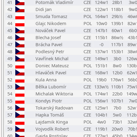
41
Potomák Vladimír
CZE
124w1
28b1
3w
42
Didi Jan
CZE
122w1
118b1
9w
43
Smuda Tomasz
POL
164w1
29b½
46w
44
Glajc Nikodem
POL
10w0
139b1
82w
45
Nováček Pavel
CZE
147b1
60w1
6b0
46
Blecha Josef
CZE
115b1
86w½
43b
47
Brácha Pavel
CZE
-0
117b1
89w
48
Podlesný Petr
CZE
137w1
153b1
38w
49
Vavřínek Michal
CZE
149w1
3b0
126w
50
Doniec Mateusz
POL
151b1
8w0
130b
51
Hlaváček Pavel
CZE
168w1
12b0
62w
52
Kula Anna
POL
19b0
176w1
56b
53
Bělka Lubomír
CZE
133w½
110b1
75w
54
Michalak Wiktoria
POL
174w1
22b0
149w
55
Kondys Piotr
POL
156w1
107b1
7w
56
Tokarský Radovan
CZE
125w1
7b0
52w
57
Hapka Tomáš
CZE
104b1
5w0
112b
58
Lajdamik Kinga
POL
4w0
73b1
32w
59
Vojvodík Robert
CZE
119b1
20w0
70b
60
Gajda Rostislav
CZE
177w1
45b0
134w