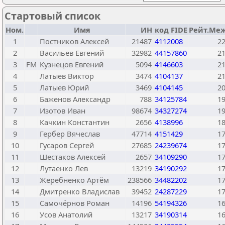
Стартовый список
Ном.
Имя
ИН
код FIDE
Рейт.Меж
1
Постников Алексей
21487
4112008
2
2
Васильев Евгений
32982
44157860
2
3
FM
Кузнецов Евгений
5094
4146603
2
4
Латыев Виктор
3474
4104137
2
5
Латыев Юрий
3469
4104145
2
6
Баженов Александр
788
34125784
1
7
Изотов Иван
98674
34327274
1
8
Качкин Константин
2656
4138996
1
9
Гербер Вячеслав
47714
4151429
1
10
Гусаров Сергей
27685
24239674
1
11
Шестаков Алексей
2657
34109290
1
12
Лутаенко Лев
13219
34190292
1
13
Жеребненко Артём
238566
34482202
1
14
Дмитренко Владислав
39452
24287229
1
15
Самочёрнов Роман
14196
54194326
1
16
Усов Анатолий
13217
34190314
1