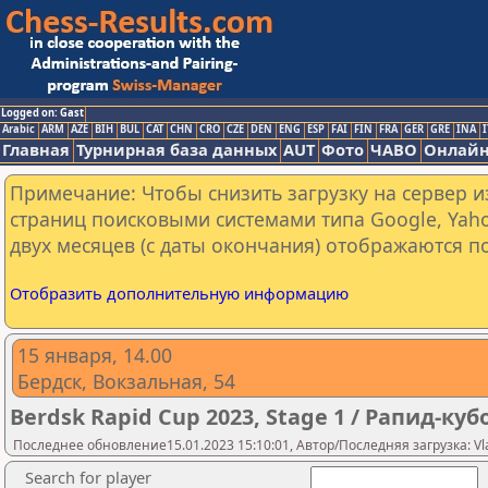
Logged on: Gast
Arabic
ARM
AZE
BIH
BUL
CAT
CHN
CRO
CZE
DEN
ENG
ESP
FAI
FIN
FRA
GER
GRE
INA
I
Главная
Турнирная база данных
AUT
Фото
ЧАВО
Онлайн
Примечание: Чтобы снизить загрузку на сервер и
страниц поисковыми системами типа Google, Yaho
двух месяцев (с даты окончания) отображаются по
Отобразить дополнительную информацию
15 января, 14.00
Бердск, Вокзальная, 54
Berdsk Rapid Cup 2023, Stage 1 / Рапид-куб
Последнее обновление15.01.2023 15:10:01, Автор/Последняя загрузка: Vla
Search for player