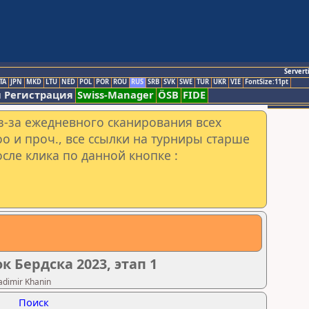
Servert
TA
JPN
MKD
LTU
NED
POL
POR
ROU
RUS
SRB
SVK
SWE
TUR
UKR
VIE
FontSize:11pt
 Регистрация
Swiss-Manager
ÖSB
FIDE
з-за ежедневного сканирования всех
o и проч., все ссылки на турниры старше
сле клика по данной кнопке :
ок Бердска 2023, этап 1
dimir Khanin
Поиск