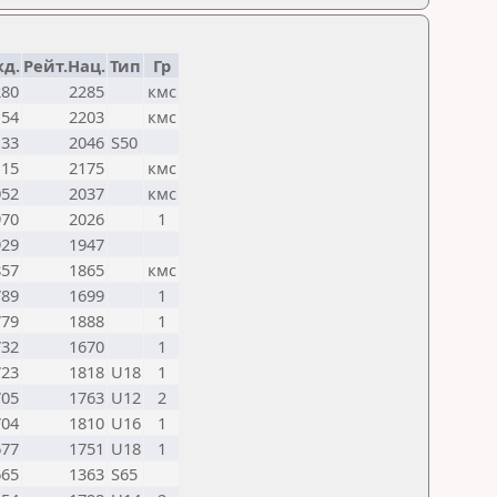
д.
Рейт.Нац.
Тип
Гр
280
2285
кмс
154
2203
кмс
133
2046
S50
115
2175
кмс
052
2037
кмс
970
2026
1
929
1947
857
1865
кмс
789
1699
1
779
1888
1
732
1670
1
723
1818
U18
1
705
1763
U12
2
704
1810
U16
1
677
1751
U18
1
665
1363
S65