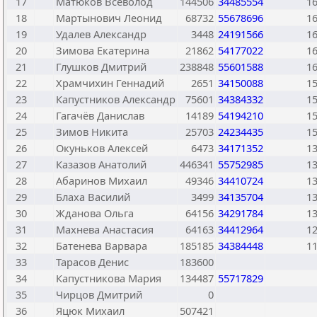
17
Матюков Всеволод
144506
34485554
1
18
Мартынович Леонид
68732
55678696
1
19
Удалев Александр
3448
24191566
1
20
Зимова Екатерина
21862
54177022
1
21
Глушков Дмитрий
238848
55601588
1
22
Храмчихин Геннадий
2651
34150088
1
23
Капустников Александр
75601
34384332
1
24
Гагачёв Данислав
14189
54194210
1
25
Зимов Никита
25703
24234435
1
26
Окуньков Алексей
6473
34171352
1
27
Казазов Анатолий
446341
55752985
1
28
Абаринов Михаил
49346
34410724
1
29
Блаха Василий
3499
34135704
1
30
Жданова Ольга
64156
34291784
1
31
Махнева Анастасия
64163
34412964
1
32
Батенева Варвара
185185
34384448
1
33
Тарасов Денис
183600
34
Капустникова Мария
134487
55717829
35
Чирцов Дмитрий
0
36
Яцюк Михаил
507421