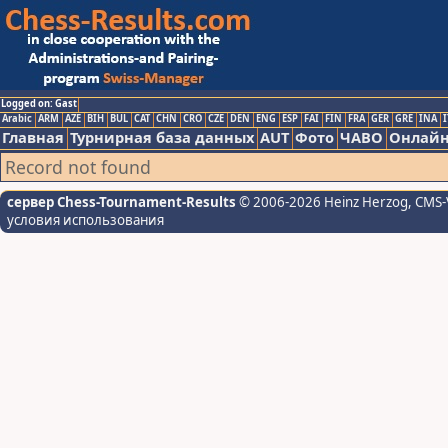
Logged on: Gast
Arabic
ARM
AZE
BIH
BUL
CAT
CHN
CRO
CZE
DEN
ENG
ESP
FAI
FIN
FRA
GER
GRE
INA
I
Главная
Турнирная база данных
AUT
Фото
ЧАВО
Онлайн
Record not found
сервер Chess-Tournament-Results
© 2006-2026 Heinz Herzog
, CMS-
условия использования