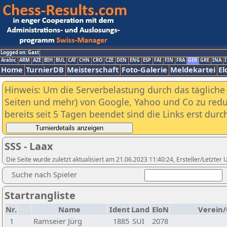
Logged on: Gast
Arabic
ARM
AZE
BIH
BUL
CAT
CHN
CRO
CZE
DEN
ENG
ESP
FAI
FIN
FRA
GER
GRE
INA
I
Home
TurnierDB
Meisterschaft
Foto-Galerie
Meldekartei
El
Hinweis: Um die Serverbelastung durch das tägliche D
Seiten und mehr) von Google, Yahoo und Co zu reduz
bereits seit 5 Tagen beendet sind die Links erst dur
SSS - Laax
Die Seite wurde zuletzt aktualisiert am 21.06.2023 11:40:24, Ersteller/Letzte
Suche nach Spieler
Startrangliste
Nr.
Name
Ident
Land
EloN
Verein/
1
Ramseier Jürg
1885
SUI
2078