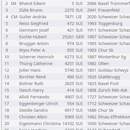
2
IM
Bhend Edwin
5
SUI
2066
Basel Trümmerf
3
Zülle Bruno
2275
SUI
2041
Frauenfeld
4
CM
Guller Andràs
7871
LIE
2020
Schweizer Scha
5
Reiss Siegfried
472
SUI
1963
Toggenburg
6
Germann Josef
421
SUI
1911
Schweizer Scha
7
Eschle Hubert
25261
GER
1907
Schweizer Scha
8
Brugger Anton
974
SUI
1905
Schweizer Scha
9
Wyss Peter A.
955
SUI
1903
Chur Sk
10
Scherrer Heinrich
6273
SUI
1887
Winterthur Sg
11
Thürig Catherine
4251
SUI
1882
Olten
12
Joller Hans
5740
SUI
1851
Goldau-Schwyz
13
Birchler René
400
SUI
1826
Glattbrugg
14
Bohrer Ruth
2625
SUI
1823
Basel Post
15
Oesch Harry
414
SUI
1808
Zürich Réti Ask
16
Allidi Fernando
4907
SUI
1727
Schweizer Scha
17
Eggenberger Ulrich
554
SUI
1712
Schweizer Scha
18
Steidle Sandro
6917
SUI
1686
Chur Sk
19
Christen Albin
9369
SUI
1662
Illnau-Effretiko
20
Eigenmann Christina
14102
SUI
1650
Schweizer Scha