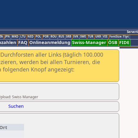
Servert
TA
JPN
MKD
LTU
NED
POL
POR
ROU
RUS
SRB
SVK
SWE
TUR
UKR
VIE
FontSize:11pt
ozahlen
FAQ
Onlineanmeldung
Swiss-Manager
ÖSB
FIDE
urchforsten aller Links (täglich 100.000
ieren, werden bei allen Turnieren, die
ch folgenden Knopf angezeigt:
r Upload: Swiss Manager
Suchen
Ort