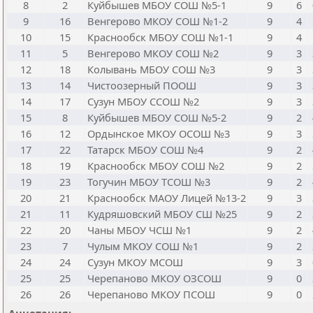
8
2
Куйбышев МБОУ СОШ №5-1
9
6
9
16
Венгерово МКОУ СОШ №1-2
9
4
10
15
Краснообск МБОУ СОШ №1-1
9
4
11
5
Венгерово МКОУ СОШ №2
9
3
12
18
Колывань МБОУ СОШ №3
9
3
13
14
Чистоозерный ПООШ
9
3
14
17
Сузун МБОУ ССОШ №2
9
3
15
8
Куйбышев МБОУ СОШ №5-2
9
2
16
12
Ордынское МКОУ ОСОШ №3
9
3
17
22
Татарск МБОУ СОШ №4
9
2
18
19
Краснообск МБОУ СОШ №2
9
2
19
23
Тогучин МБОУ ТСОШ №3
9
2
20
21
Краснообск МАОУ Лицей №13-2
9
3
21
11
Кудряшовский МБОУ СШ №25
9
2
22
20
Чаны МБОУ ЧСШ №1
9
2
23
7
Чулым МКОУ СОШ №1
9
2
24
24
Сузун МКОУ МСОШ
9
3
25
25
Черепаново МКОУ ОЗСОШ
9
0
26
26
Черепаново МКОУ ПСОШ
9
0