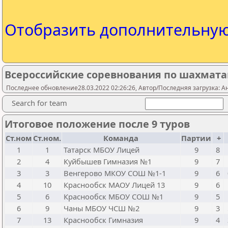
Отобразить дополнительну
Всероссийские соревнования по шахматам
Последнее обновление28.03.2022 02:26:26, Автор/Последняя загрузка: А
Search for team
Итоговое положение после 9 туров
Ст.ном
Ст.ном.
Команда
Партии
+
1
1
Татарск МБОУ Лицей
9
8
2
4
Куйбышев Гимназия №1
9
7
3
3
Венгерово МКОУ СОШ №1-1
9
6
4
10
Краснообск МАОУ Лицей 13
9
6
5
6
Краснообск МБОУ СОШ №1
9
5
6
9
Чаны МБОУ ЧСШ №2
9
3
7
13
Краснообск Гимназия
9
4