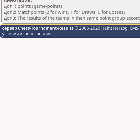
Аннотация:
Доп1: points (game-points)
Доп2: Matchpoints (2 for wins, 1 for Draws, 0 for Losses)
Доп3: The results of the teams in then same point group accor
сервер Chess-Tournament-Results
© 2006-2026 Heinz Herzog
, CMS-
условия использования