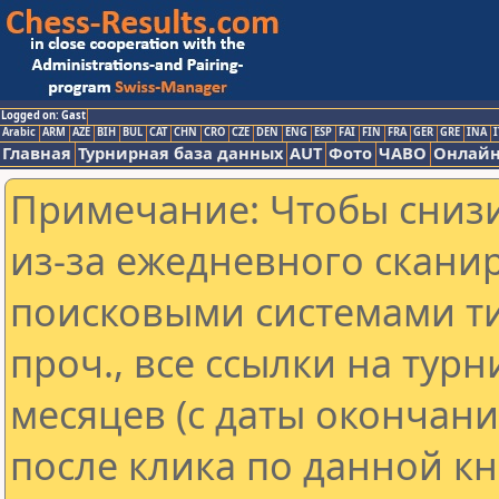
Logged on: Gast
Arabic
ARM
AZE
BIH
BUL
CAT
CHN
CRO
CZE
DEN
ENG
ESP
FAI
FIN
FRA
GER
GRE
INA
I
Главная
Турнирная база данных
AUT
Фото
ЧАВО
Онлайн
Примечание: Чтобы снизи
из-за ежедневного скани
поисковыми системами ти
проч., все ссылки на тур
месяцев (с даты окончан
после клика по данной кн