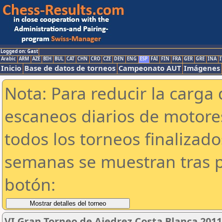
Logged on: Gast
Arabic
ARM
AZE
BIH
BUL
CAT
CHN
CRO
CZE
DEN
ENG
ESP
FAI
FIN
FRA
GER
GRE
INA
I
Inicio
Base de datos de torneos
Campeonato AUT
Imágenes
Nota: Para reducir la carga 
escaneos diarios de motor
todos los torneos finalizad
semanas se muestran tras p
botón:
VI Gran Torneo de Ajedrez Costa Blanca 201