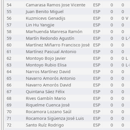
54
Camarasa Ramos Jose Vicente
ESP
0
0
55
Juan Benito Miguel
ESP
0
0
56
Kuzmicevs Genadijs
ESP
0
0
V
57
Lin Hu Yangjie
ESP
0
0
58
Marhuenda Manresa Ramón
ESP
0
0
59
Martín Redondo Agustín
ESP
0
0
L-
60
Martínez Miñarro Francisco José
ESP
0
0
61
Martínez Pascual Antonio
ESP
0
0
62
Montoyo Bojo Javier
ESP
0
0
L
63
Montoyo Rubio Elisa
ESP
0
0
L-
64
Narros Martínez David
ESP
0
0
65
Navarro Amorós Antonio
ESP
0
0
66
Navarro Amorós David
ESP
0
0
67
Quintana Sáez Félix
ESP
0
0
68
Rives Gambín Mario
ESP
0
0
69
Riquelme Cuenca José
ESP
0
0
70
Rocamora Lozano Saúl
ESP
0
0
71
Rocamora Sigüenza José Luis
ESP
0
0
72
Santo Ruíz Rodrigo
ESP
0
0