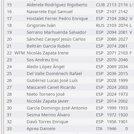
15
Alderete Rodríguez Rigoberto
CUB
2113
2116
L-
16
Navarrete Espí Samuel
ESP
2107
2142
17
Hostalet Ferrer Pedro Enrique
ESP
2104
2062
V
18
Grigoriev Iván
RUS
2103
2074
L
19
Serrano Marhuenda Salvador
ESP
2094
2081
V
20
Sánchez Carayol Jesús Carlos
ESP
2086
2027
21
Beltrán García Rubén
ESP
2074
2061
22
WFM
Nicolás Zapata Irene
ESP
2071
2103
F
23
Sos Andreu Eric
ESP
2070
2046
24
Aledo López Ángel
ESP
2069
2034
25
Del Valle Doménech Rafael
ESP
2036
2015
26
Gutiérrez Lucas José Luís
ESP
2028
1999
27
Mascarell Canet Ricardo
ESP
2024
2003
28
Nieto Tornero José
ESP
2024
1973
29
Nicolás Zapata Javier
ESP
2014
2002
30
García Domingo José Antonio
ESP
1999
1933
31
Sesma Merino Álvaro
ESP
1972
1920
32
Davó Torres Enrique
ESP
1956
1901
33
Aprea Daniele
ITA
1946
0