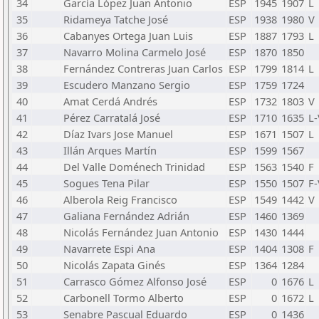
34
García López Juan Antonio
ESP
1945
1907
L
35
Ridameya Tatche José
ESP
1938
1980
V
36
Cabanyes Ortega Juan Luis
ESP
1887
1793
L
37
Navarro Molina Carmelo José
ESP
1870
1850
38
Fernández Contreras Juan Carlos
ESP
1799
1814
L
39
Escudero Manzano Sergio
ESP
1759
1724
40
Amat Cerdá Andrés
ESP
1732
1803
V
41
Pérez Carratalá José
ESP
1710
1635
L-
42
Díaz Ivars Jose Manuel
ESP
1671
1507
L
43
Illán Arques Martín
ESP
1599
1567
44
Del Valle Doménech Trinidad
ESP
1563
1540
F
45
Sogues Tena Pilar
ESP
1550
1507
F-
46
Alberola Reig Francisco
ESP
1549
1442
V
47
Galiana Fernández Adrián
ESP
1460
1369
48
Nicolás Fernández Juan Antonio
ESP
1430
1444
49
Navarrete Espi Ana
ESP
1404
1308
F
50
Nicolás Zapata Ginés
ESP
1364
1284
51
Carrasco Gómez Alfonso José
ESP
0
1676
L
52
Carbonell Tormo Alberto
ESP
0
1672
L
53
Senabre Pascual Eduardo
ESP
0
1436