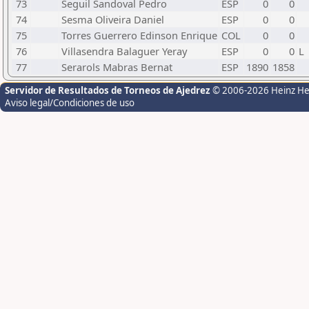
73
Seguil Sandoval Pedro
ESP
0
0
74
Sesma Oliveira Daniel
ESP
0
0
75
Torres Guerrero Edinson Enrique
COL
0
0
76
Villasendra Balaguer Yeray
ESP
0
0
L
77
Serarols Mabras Bernat
ESP
1890
1858
Servidor de Resultados de Torneos de Ajedrez
© 2006-2026 Heinz H
Aviso legal/Condiciones de uso