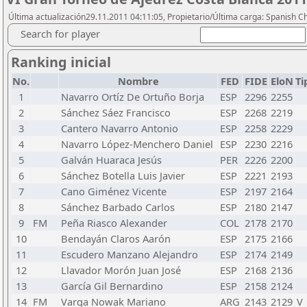
Última actualización29.11.2011 04:11:05, Propietario/Última carga: Spanish C
Search for player
Ranking inicial
No.
Nombre
FED
FIDE
EloN
Ti
1
Navarro Ortíz De Ortuño Borja
ESP
2296
2255
2
Sánchez Sáez Francisco
ESP
2268
2219
3
Cantero Navarro Antonio
ESP
2258
2229
4
Navarro López-Menchero Daniel
ESP
2230
2216
5
Galván Huaraca Jesús
PER
2226
2200
6
Sánchez Botella Luis Javier
ESP
2221
2193
7
Cano Giménez Vicente
ESP
2197
2164
8
Sánchez Barbado Carlos
ESP
2180
2147
9
FM
Peña Riasco Alexander
COL
2178
2170
10
Bendayán Claros Aarón
ESP
2175
2166
11
Escudero Manzano Alejandro
ESP
2174
2149
12
Llavador Morón Juan José
ESP
2168
2136
13
García Gil Bernardino
ESP
2158
2124
14
FM
Varga Nowak Mariano
ARG
2143
2129
V