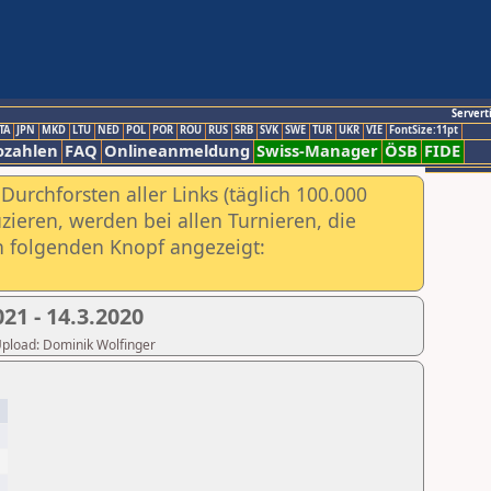
Servert
TA
JPN
MKD
LTU
NED
POL
POR
ROU
RUS
SRB
SVK
SWE
TUR
UKR
VIE
FontSize:11pt
ozahlen
FAQ
Onlineanmeldung
Swiss-Manager
ÖSB
FIDE
urchforsten aller Links (täglich 100.000
ieren, werden bei allen Turnieren, die
ch folgenden Knopf angezeigt:
21 - 14.3.2020
 Upload: Dominik Wolfinger