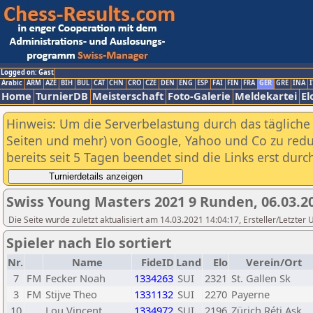
Logged on: Gast
Arabic
ARM
AZE
BIH
BUL
CAT
CHN
CRO
CZE
DEN
ENG
ESP
FAI
FIN
FRA
GER
GRE
INA
I
Home
TurnierDB
Meisterschaft
Foto-Galerie
Meldekartei
El
Hinweis: Um die Serverbelastung durch das tägliche D
Seiten und mehr) von Google, Yahoo und Co zu reduz
bereits seit 5 Tagen beendet sind die Links erst dur
Swiss Young Masters 2021 9 Runden, 06.03.20
Die Seite wurde zuletzt aktualisiert am 14.03.2021 14:04:17, Ersteller/Letzter
Spieler nach Elo sortiert
Nr.
Name
FideID
Land
Elo
Verein/Ort
7
FM
Fecker Noah
1334263
SUI
2321
St. Gallen Sk
3
FM
Stijve Theo
1331132
SUI
2270
Payerne
10
Lou Vincent
1334972
SUI
2196
Zürich Réti Ask