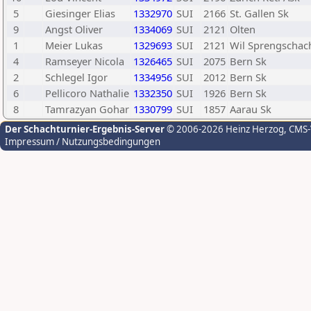
5
Giesinger Elias
1332970
SUI
2166
St. Gallen Sk
9
Angst Oliver
1334069
SUI
2121
Olten
1
Meier Lukas
1329693
SUI
2121
Wil Sprengschac
4
Ramseyer Nicola
1326465
SUI
2075
Bern Sk
2
Schlegel Igor
1334956
SUI
2012
Bern Sk
6
Pellicoro Nathalie
1332350
SUI
1926
Bern Sk
8
Tamrazyan Gohar
1330799
SUI
1857
Aarau Sk
Der Schachturnier-Ergebnis-Server
© 2006-2026 Heinz Herzog
, CMS
Impressum / Nutzungsbedingungen