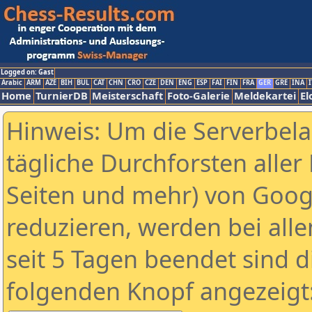
Logged on: Gast
Arabic
ARM
AZE
BIH
BUL
CAT
CHN
CRO
CZE
DEN
ENG
ESP
FAI
FIN
FRA
GER
GRE
INA
I
Home
TurnierDB
Meisterschaft
Foto-Galerie
Meldekartei
El
Hinweis: Um die Serverbel
tägliche Durchforsten aller 
Seiten und mehr) von Goog
reduzieren, werden bei alle
seit 5 Tagen beendet sind d
folgenden Knopf angezeigt