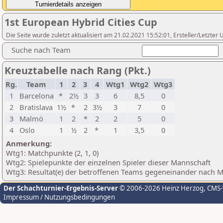
1st European Hybrid Cities Cup
Die Seite wurde zuletzt aktualisiert am 21.02.2021 15:52:01, Ersteller/Letzter
Suche nach Team
Kreuztabelle nach Rang (Pkt.)
Rg.
Team
1
2
3
4
Wtg1
Wtg2
Wtg3
1
Barcelona
*
2½
3
3
6
8,5
0
2
Bratislava
1½
*
2
3½
3
7
0
3
Malmö
1
2
*
2
2
5
0
4
Oslo
1
½
2
*
1
3,5
0
Anmerkung:
Wtg1: Matchpunkte (2, 1, 0)
Wtg2: Spielepunkte der einzelnen Spieler dieser Mannschaft
Wtg3: Resultat(e) der betroffenen Teams gegeneinander nach 
Der Schachturnier-Ergebnis-Server
© 2006-2026 Heinz Herzog
, CMS
Impressum / Nutzungsbedingungen