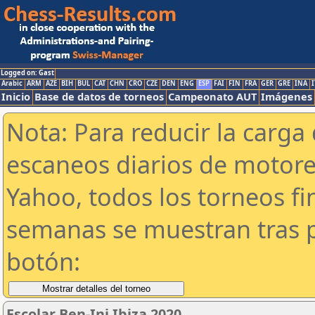
Logged on: Gast
Arabic
ARM
AZE
BIH
BUL
CAT
CHN
CRO
CZE
DEN
ENG
ESP
FAI
FIN
FRA
GER
GRE
INA
I
Inicio
Base de datos de torneos
Campeonato AUT
Imágenes
Nota: Para reducir la carga 
escaneos diarios de motor
Yahoo, todos los torneos f
semanas se muestran tras p
botón:
Escolar Ben-Ini Ibiza 2020