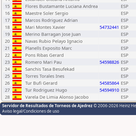
15
Flores Bustamante Luciana Andrea
ESP
16
Maestre Soler Sergio
ESP
17
Marcos Rodriguez Adrian
ESP
18
Mari Montes Xavier
54732441
ESP
19
Merino Barragan Jose Juan
ESP
20
Navas Rubio Pelayo Ignacio
ESP
21
Planells Exposito Marc
ESP
22
Pons Ribas Gerard
ESP
23
Romero Mari Pau
54598826
ESP
24
Sanchis Tasa Besufekad
ESP
25
Torres Torales Ines
ESP
26
Tur Bufi Gerard
54585864
ESP
27
Tur Rodriguez Hugo
54594910
ESP
28
Varela De Limia Alonso Jacobo
ESP
Servidor de Resultados de Torneos de Ajedrez
© 2006-2026 Heinz H
Aviso legal/Condiciones de uso