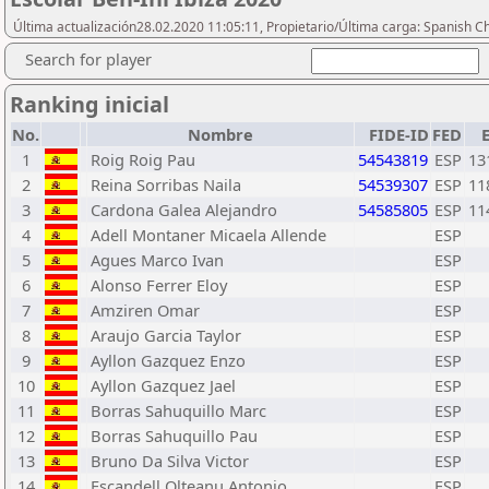
Última actualización28.02.2020 11:05:11, Propietario/Última carga: Spanish C
Search for player
Ranking inicial
No.
Nombre
FIDE-ID
FED
E
1
Roig Roig Pau
54543819
ESP
13
2
Reina Sorribas Naila
54539307
ESP
11
3
Cardona Galea Alejandro
54585805
ESP
11
4
Adell Montaner Micaela Allende
ESP
5
Agues Marco Ivan
ESP
6
Alonso Ferrer Eloy
ESP
7
Amziren Omar
ESP
8
Araujo Garcia Taylor
ESP
9
Ayllon Gazquez Enzo
ESP
10
Ayllon Gazquez Jael
ESP
11
Borras Sahuquillo Marc
ESP
12
Borras Sahuquillo Pau
ESP
13
Bruno Da Silva Victor
ESP
14
Escandell Olteanu Antonio
ESP