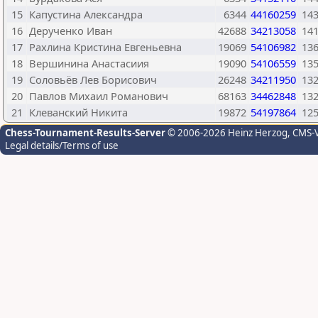
15
Капустина Александра
6344
44160259
14
16
Дерученко Иван
42688
34213058
14
17
Рахлина Кристина Евгеньевна
19069
54106982
13
18
Вершинина Анастасиия
19090
54106559
13
19
Соловьёв Лев Борисович
26248
34211950
13
20
Павлов Михаил Романович
68163
34462848
13
21
Клеванский Никита
19872
54197864
12
Chess-Tournament-Results-Server
© 2006-2026 Heinz Herzog
, CMS-
Legal details/Terms of use