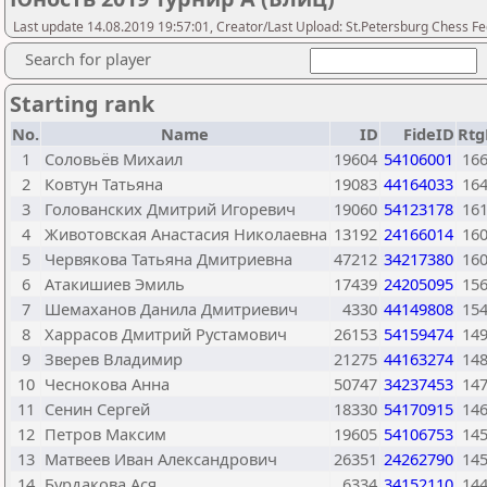
Last update 14.08.2019 19:57:01, Creator/Last Upload: St.Petersburg Chess F
Search for player
Starting rank
No.
Name
ID
FideID
Rt
1
Соловьёв Михаил
19604
54106001
16
2
Ковтун Татьяна
19083
44164033
16
3
Голованских Дмитрий Игоревич
19060
54123178
16
4
Животовская Анастасия Николаевна
13192
24166014
16
5
Червякова Татьяна Дмитриевна
47212
34217380
16
6
Атакишиев Эмиль
17439
24205095
15
7
Шемаханов Данила Дмитриевич
4330
44149808
15
8
Харрасов Дмитрий Рустамович
26153
54159474
14
9
Зверев Владимир
21275
44163274
14
10
Чеснокова Анна
50747
34237453
14
11
Сенин Сергей
18330
54170915
14
12
Петров Максим
19605
54106753
14
13
Матвеев Иван Александрович
26351
24262790
14
14
Бурдакова Ася
6334
34152110
14