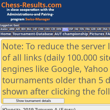
Logged on: Gast
Arabic
ARM
AZE
BIH
BUL
CAT
CHN
CRO
CZE
DEN
ENG
ESP
FAI
FIN
FRA
GER
GRE
INA
I
Home
Tournament-Database
AUT championship
Pictures
F
Note: To reduce the server 
of all links (daily 100.000 s
engines like Google, Yahoo a
tournaments older than 5 d
shown after clicking the fo
Юность 2019 Турнир А (Блиц)