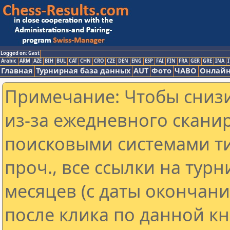
Logged on: Gast
Arabic
ARM
AZE
BIH
BUL
CAT
CHN
CRO
CZE
DEN
ENG
ESP
FAI
FIN
FRA
GER
GRE
INA
I
Главная
Турнирная база данных
AUT
Фото
ЧАВО
Онлайн
Примечание: Чтобы снизи
из-за ежедневного скани
поисковыми системами ти
проч., все ссылки на тур
месяцев (с даты окончан
после клика по данной кн