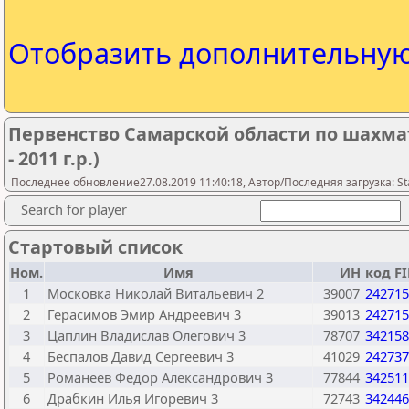
Отобразить дополнительну
Первенство Самарской области по шахмат
- 2011 г.р.)
Последнее обновление27.08.2019 11:40:18, Автор/Последняя загрузка: Sta
Search for player
Стартовый список
Ном.
Имя
ИН
код F
1
Московка Николай Витальевич 2
39007
242715
2
Герасимов Эмир Андреевич 3
39013
242715
3
Цаплин Владислав Олегович 3
78707
342158
4
Беспалов Давид Сергеевич 3
41029
242737
5
Романеев Федор Александрович 3
77844
342511
6
Драбкин Илья Игоревич 3
72743
342446