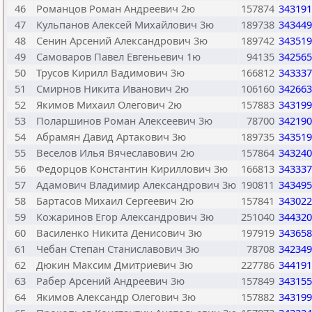
46
Романцов Роман Андреевич 2ю
157874
343191
47
Кульпанов Алексей Михайлович 3ю
189738
343449
48
Сенин Арсений Александрович 3ю
189742
343519
49
Самоваров Павел Евгеньевич 1ю
94135
342565
50
Трусов Кирилл Вадимович 3ю
166812
343337
51
Смирнов Никита Иванович 2ю
106160
342663
52
Якимов Михаил Олегович 2ю
157883
343199
53
Поларшинов Роман Алексеевич 3ю
78700
342190
54
Абрамян Давид Артакович 3ю
189735
343519
55
Веселов Илья Вячеславович 2ю
157864
343240
56
Федорцов Константин Кириллович 3ю
166813
343337
57
Адамович Владимир Александрович 3ю
190811
343495
58
Бартасов Михаил Сергеевич 2ю
157841
343022
59
Кожаринов Егор Александрович 3ю
251040
344320
60
Василенко Никита Денисович 3ю
197919
343658
61
Чебан Степан Станиславович 3ю
78708
342349
62
Дюкин Максим Дмитриевич 3ю
227786
344191
63
Рабер Арсений Андреевич 3ю
157849
343155
64
Якимов Александр Олегович 3ю
157882
343199