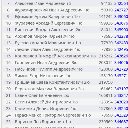
7
Алексеев Иван Андреевич 3
94133
342564
8
Фуражировский Иван Андреевич 1ю
59310
242727
9
Ефимкин Артём Валерьевич 1ю
141242
343060
10
Журавлев Аркадий Сергеевич 1ю
199936
343676
11
Ринкевич Богдан Алексеевич 2ю
184014
343900
12
Архипов Мирон Юрьевич 1ю
78685
342278
13
Буслаев Андрей Максимович 1ю
77820
342483
14
Леухин Иван Александрович 1ю
77836
342495
15
Коновалов Тимофей Александрович 1ю
216212
343626
16
Горшенин Иван Андреевич 3ю
208012
344026
17
Пасынков Филипп Андреевич 1ю
120000
342729
18
Зимин Егор Николаевич 1ю
158170
343271
19
Гришачев Савва Константинович 2ю
219750
20
Бережнов Максим Вадимович 2ю
161462
343197
21
Савин Олег Евгеньевич 2ю
166811
343247
22
Бетин Алексей Дмитриевич 1ю
128994
343020
23
Клименко Денис Игоревич 1ю
157866
343250
24
Герасименко Григорий Сергеевич 1ю
78690
342329
25
Борисов Лев Борисович 1ю
230569
344687