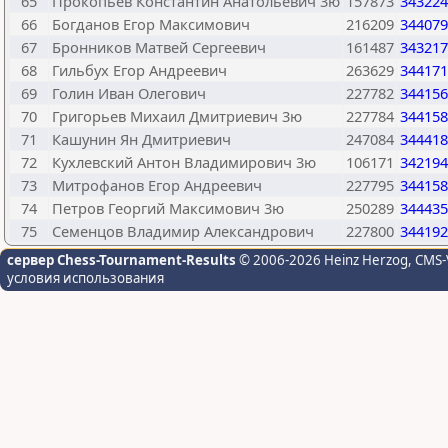
65
Прокопьев Константин Анатольевич 3ю
157873
343224
66
Богданов Егор Максимович
216209
344079
67
Бронников Матвей Сергеевич
161487
343217
68
Гильбух Егор Андреевич
263629
344171
69
Голин Иван Олегович
227782
344156
70
Григорьев Михаил Дмитриевич 3ю
227784
344158
71
Кашунин Ян Дмитриевич
247084
344418
72
Кухлевский Антон Владимирович 3ю
106171
342194
73
Митрофанов Егор Андреевич
227795
344158
74
Петров Георгий Максимович 3ю
250289
344435
75
Семенцов Владимир Александрович
227800
344192
сервер Chess-Tournament-Results
© 2006-2026 Heinz Herzog
, CMS-
условия использования