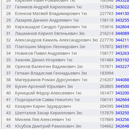
26
Карелин Иван Романович 1ю
160348
343328
27
Галимов Андрей Кириллович 1ю
157842
343022
28
Есенков Матвей Владимирович 1ю
227763
344130
29
Лазарев Даниил Андреевич 1ю
158118
343255
30
Каркашадзе Сандро Гурамович 1ю
153616
342804
31
Лашманов Кирилл Евгеньевич 3ю
216214
344089
32
Александров Камиль Александрович 3ю
227776
344211
33
Платошин Мирон Леонидович 2ю
157872
343191
34
Новиков Павел Андреевич 1ю
158177
343263
35
Хижняк Данил Игоревич 1ю
161484
343192
36
Орехов Валентин Вадимович 2ю
157871
343227
37
Гетман Владислав Геннадьевич 3ю
183994
38
Магеррамов Роман Дурсунович 1ю
216207
344088
39
Букин Арсений Юрьевич 3ю
263805
344500
40
Куницкий Фёдор Алексеевич 1ю
161477
343200
41
Подкорытов Савва Никитич 1ю
106141
342664
42
Казарян Карен Эдуардович
204395
344330
43
Шепталов Захар Кириллович 3ю
157879
343250
44
Михеев Лев Алексеевич 1ю
157869
343256
45
Юсубов Дмитрий Рамизович 3ю
104662
342648