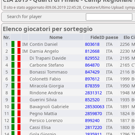
Il sito e stato aggiornato il09.06.2019 22:45:28, Creatore/Ultimo Upload: sy
Search for player
Elenco giocatori per sorteggio
Nr.
Nome
FideID
paese
Elo
C
1
IM
Contin Daniel
803618
ITA
2256
M
2
IM
Damia Angelo
812668
ITA
2230
M
3
Di Trapani Davide
829552
ITA
2195
M
4
Carbone Stefano
864870
ITA
2165
C
5
Bonassi Tommaso
847429
ITA
2116
B
6
Colonetti Fabio
897612
ITA
1999
B
7
Miracola Giorgia
878359
ITA
1950
M
8
Rindone Andrea
2831312
ITA
1948
M
9
Guerini Silvia
852520
ITA
1935
B
10
Bavagnoli Gabriele
28530063
ITA
1891
M
11
Pegno Mattia
2859870
ITA
1824
B
12
Persico Lorenzo
899240
ITA
1817
B
13
Cassi Elisa
2817220
ITA
1800
B
14
Gola Giorgio
2835911
ITA
1796
T