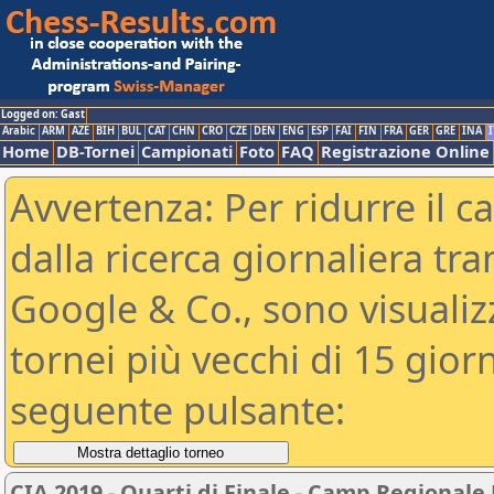
Logged on: Gast
Arabic
ARM
AZE
BIH
BUL
CAT
CHN
CRO
CZE
DEN
ENG
ESP
FAI
FIN
FRA
GER
GRE
INA
I
Home
DB-Tornei
Campionati
Foto
FAQ
Registrazione Online
Avvertenza: Per ridurre il c
dalla ricerca giornaliera tra
Google & Co., sono visualizzab
tornei più vecchi di 15 gio
seguente pulsante:
CIA 2019 - Quarti di Finale - Camp Regional