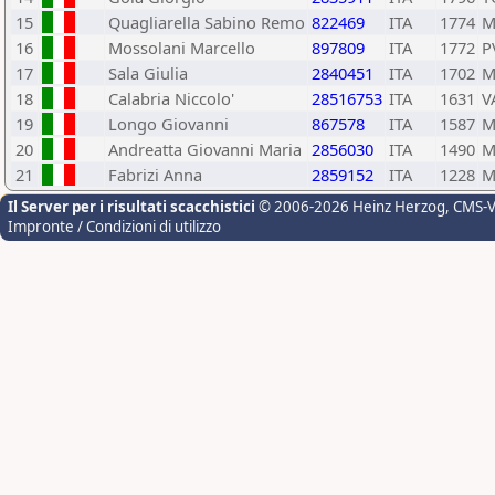
15
Quagliarella Sabino Remo
822469
ITA
1774
M
16
Mossolani Marcello
897809
ITA
1772
P
17
Sala Giulia
2840451
ITA
1702
M
18
Calabria Niccolo'
28516753
ITA
1631
V
19
Longo Giovanni
867578
ITA
1587
M
20
Andreatta Giovanni Maria
2856030
ITA
1490
M
21
Fabrizi Anna
2859152
ITA
1228
M
Il Server per i risultati scacchistici
© 2006-2026 Heinz Herzog
, CMS-
Impronte / Condizioni di utilizzo