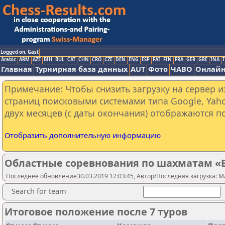
Logged on: Gast
Arabic
ARM
AZE
BIH
BUL
CAT
CHN
CRO
CZE
DEN
ENG
ESP
FAI
FIN
FRA
GER
GRE
INA
I
Главная
Турнирная база данных
AUT
Фото
ЧАВО
Онлайн
Примечание: Чтобы снизить загрузку на сервер и
страниц поисковыми системами типа Google, Yaho
двух месяцев (с даты окончания) отображаются по
Отобразить дополнительную информацию
Областные соревнования по шахматам «Бе
Последнее обновление30.03.2019 12:03:45, Автор/Последняя загрузка: Mak
Search for team
Итоговое положение после 7 туров