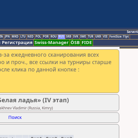
Servert
TA
JPN
MKD
LTU
NED
POL
POR
ROU
RUS
SRB
SVK
SWE
TUR
UKR
VIE
FontSize:11pt
 Регистрация
Swiss-Manager
ÖSB
FIDE
з-за ежедневного сканирования всех
o и проч., все ссылки на турниры старше
сле клика по данной кнопке :
лая ладья» (IV этап)
hnev Vladimir (Russia, Kimry)
Поиск