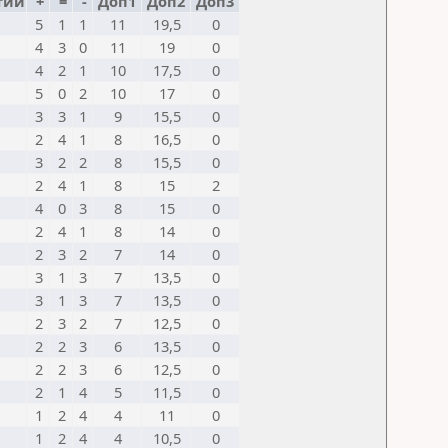
тии
+
=
-
Доп1
Доп2
Доп3
5
1
1
11
19,5
0
4
3
0
11
19
0
4
2
1
10
17,5
0
5
0
2
10
17
0
3
3
1
9
15,5
0
2
4
1
8
16,5
0
3
2
2
8
15,5
0
2
4
1
8
15
2
4
0
3
8
15
0
2
4
1
8
14
0
2
3
2
7
14
0
3
1
3
7
13,5
0
3
1
3
7
13,5
0
2
3
2
7
12,5
0
2
2
3
6
13,5
0
2
2
3
6
12,5
0
2
1
4
5
11,5
0
1
2
4
4
11
0
1
2
4
4
10,5
0