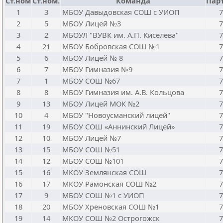
Ст.ном
Ст.ном.
Команда
Пар
1
3
МБОУ Давыдовская СОШ с УИОП
7
2
5
МБОУ Лицей №3
7
3
2
МБОУЛ "ВУВК им. А.П. Киселева"
7
4
21
МБОУ Бобровская СОШ №1
7
5
6
МБОУ Лицей № 8
7
6
7
МБОУ Гимназия №9
7
7
1
МБОУ СОШ №67
7
8
8
МБОУ Гимназия им. А.В. Кольцова
7
9
13
МБОУ Лицей МОК №2
7
10
4
МБОУ "Новоусманский лицей"
7
11
19
МБОУ СОШ «Аннинский Лицей»
7
12
10
МБОУ Лицей №7
7
13
15
МБОУ СОШ №51
7
14
12
МБОУ СОШ №101
7
15
16
МКОУ Землянская СОШ
7
16
17
МКОУ Рамонская СОШ №2
7
17
9
МБОУ СОШ №1 с УИОП
7
18
20
МБОУ Хреновская СОШ №1
7
19
14
МКОУ СОШ №2 Острогожск
7