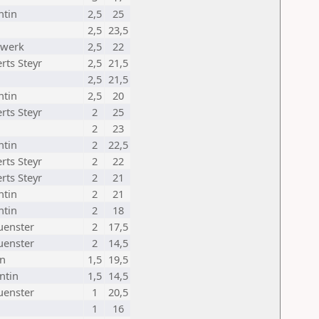
ntin
2,5
25
2,5
23,5
rwerk
2,5
22
rts Steyr
2,5
21,5
2,5
21,5
ntin
2,5
20
rts Steyr
2
25
2
23
ntin
2
22,5
rts Steyr
2
22
rts Steyr
2
21
ntin
2
21
ntin
2
18
enster
2
17,5
enster
2
14,5
en
1,5
19,5
ntin
1,5
14,5
enster
1
20,5
1
16