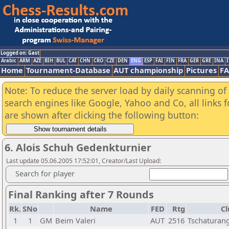
Logged on: Gast
Arabic
ARM
AZE
BIH
BUL
CAT
CHN
CRO
CZE
DEN
ENG
ESP
FAI
FIN
FRA
GER
GRE
INA
I
Home
Tournament-Database
AUT championship
Pictures
F
Note: To reduce the server load by daily scanning of a
search engines like Google, Yahoo and Co, all links 
are shown after clicking the following button:
6. Alois Schuh Gedenkturnier
Last update 05.06.2005 17:52:01, Creator/Last Upload:
Search for player
Final Ranking after 7 Rounds
Rk.
SNo
Name
FED
Rtg
Cl
1
1
GM
Beim Valeri
AUT
2516
Tschaturan