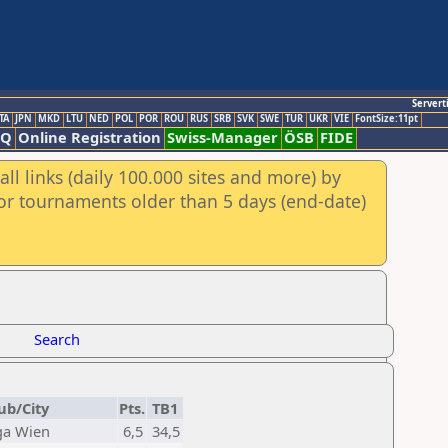
Servert
TA
JPN
MKD
LTU
NED
POL
POR
ROU
RUS
SRB
SVK
SWE
TUR
UKR
VIE
FontSize:11pt
AQ
Online Registration
Swiss-Manager
ÖSB
FIDE
ll links (daily 100.000 sites and more) by
for tournaments older than 5 days (end-date)
Search
ub/City
Pts.
TB1
ga Wien
6,5
34,5