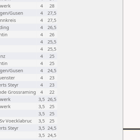
rwerk
4
28
orgen/Gusen
4
27,5
Innkreis
4
27,5
ding
4
26,5
ntin
4
26
4
25,5
4
25,5
inz
4
25
ntin
4
25
orgen/Gusen
4
24,5
enster
4
23
rts Steyr
4
23
nde Grossraming
4
22
rwerk
3,5
26,5
rwerk
3,5
25
3,5
25
Sv Voecklabruc
3,5
25
rts Steyr
3,5
24,5
3,5
24,5