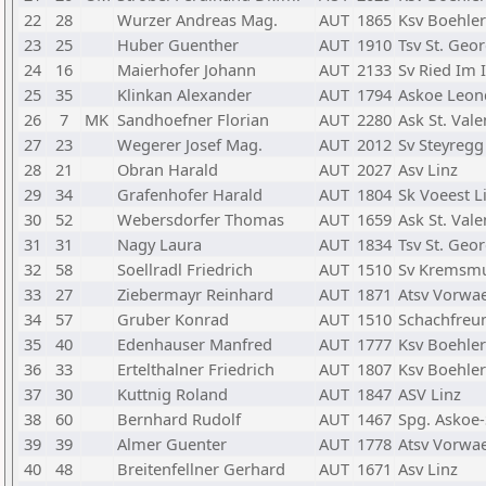
22
28
Wurzer Andreas Mag.
AUT
1865
Ksv Boehle
23
25
Huber Guenther
AUT
1910
Tsv St. Ge
24
16
Maierhofer Johann
AUT
2133
Sv Ried Im 
25
35
Klinkan Alexander
AUT
1794
Askoe Leon
26
7
MK
Sandhoefner Florian
AUT
2280
Ask St. Vale
27
23
Wegerer Josef Mag.
AUT
2012
Sv Steyregg
28
21
Obran Harald
AUT
2027
Asv Linz
29
34
Grafenhofer Harald
AUT
1804
Sk Voeest L
30
52
Webersdorfer Thomas
AUT
1659
Ask St. Vale
31
31
Nagy Laura
AUT
1834
Tsv St. Ge
32
58
Soellradl Friedrich
AUT
1510
Sv Kremsmu
33
27
Ziebermayr Reinhard
AUT
1871
Atsv Vorwae
34
57
Gruber Konrad
AUT
1510
Schachfreu
35
40
Edenhauser Manfred
AUT
1777
Ksv Boehle
36
33
Ertelthalner Friedrich
AUT
1807
Ksv Boehle
37
30
Kuttnig Roland
AUT
1847
ASV Linz
38
60
Bernhard Rudolf
AUT
1467
Spg. Askoe-
39
39
Almer Guenter
AUT
1778
Atsv Vorwae
40
48
Breitenfellner Gerhard
AUT
1671
Asv Linz