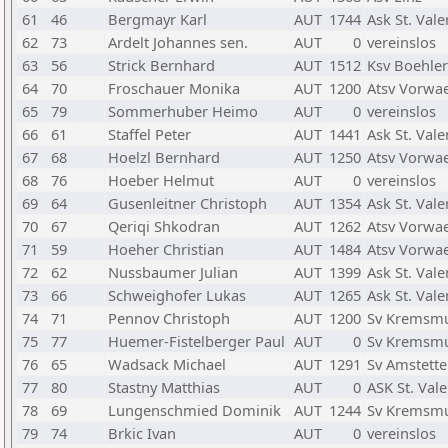
61
46
Bergmayr Karl
AUT
1744
Ask St. Vale
62
73
Ardelt Johannes sen.
AUT
0
vereinslos
63
56
Strick Bernhard
AUT
1512
Ksv Boehle
64
70
Froschauer Monika
AUT
1200
Atsv Vorwae
65
79
Sommerhuber Heimo
AUT
0
vereinslos
66
61
Staffel Peter
AUT
1441
Ask St. Vale
67
68
Hoelzl Bernhard
AUT
1250
Atsv Vorwae
68
76
Hoeber Helmut
AUT
0
vereinslos
69
64
Gusenleitner Christoph
AUT
1354
Ask St. Vale
70
67
Qeriqi Shkodran
AUT
1262
Atsv Vorwae
71
59
Hoeher Christian
AUT
1484
Atsv Vorwae
72
62
Nussbaumer Julian
AUT
1399
Ask St. Vale
73
66
Schweighofer Lukas
AUT
1265
Ask St. Vale
74
71
Pennov Christoph
AUT
1200
Sv Kremsmu
75
77
Huemer-Fistelberger Paul
AUT
0
Sv Kremsmu
76
65
Wadsack Michael
AUT
1291
Sv Amstett
77
80
Stastny Matthias
AUT
0
ASK St. Vale
78
69
Lungenschmied Dominik
AUT
1244
Sv Kremsmu
79
74
Brkic Ivan
AUT
0
vereinslos