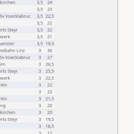
kirchen
3,5
24
3,5
23
Sv Voecklabruc
3,5
22,5
3,5
22
rts Steyr
3,5
22
rwerk
3,5
21
enster
3,5
19,5
estbahn Linz
3
30
Sv Voecklabruc
3
27
eim
3
26,5
rts Steyr
3
25,5
rwerk
3
22,5
ntin
3
22
3
22
ntin
3
21,5
ing
3
20
kirchen
3
20
rts Steyr
3
19,5
3
18,5
3
17