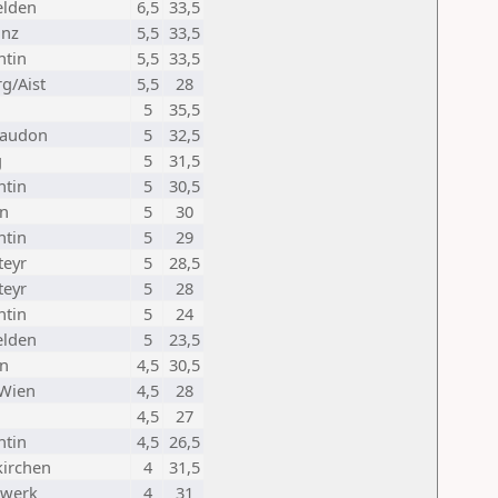
elden
6,5
33,5
inz
5,5
33,5
ntin
5,5
33,5
g/Aist
5,5
28
5
35,5
Laudon
5
32,5
g
5
31,5
ntin
5
30,5
en
5
30
ntin
5
29
teyr
5
28,5
teyr
5
28
ntin
5
24
elden
5
23,5
en
4,5
30,5
 Wien
4,5
28
4,5
27
ntin
4,5
26,5
kirchen
4
31,5
rwerk
4
31