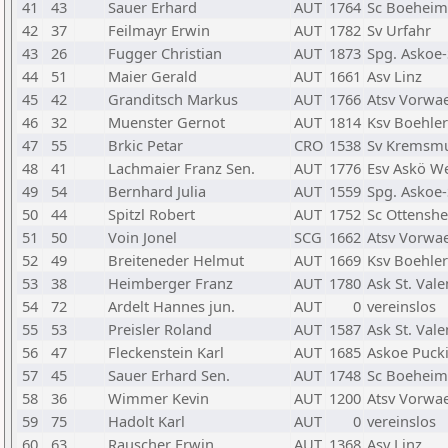
41
43
Sauer Erhard
AUT
1764
Sc Boeheim
42
37
Feilmayr Erwin
AUT
1782
Sv Urfahr
43
26
Fugger Christian
AUT
1873
Spg. Askoe-
44
51
Maier Gerald
AUT
1661
Asv Linz
45
42
Granditsch Markus
AUT
1766
Atsv Vorwae
46
32
Muenster Gernot
AUT
1814
Ksv Boehle
47
55
Brkic Petar
CRO
1538
Sv Kremsmu
48
41
Lachmaier Franz Sen.
AUT
1776
Esv Askö W
49
54
Bernhard Julia
AUT
1559
Spg. Askoe-
50
44
Spitzl Robert
AUT
1752
Sc Ottensh
51
50
Voin Jonel
SCG
1662
Atsv Vorwae
52
49
Breiteneder Helmut
AUT
1669
Ksv Boehle
53
38
Heimberger Franz
AUT
1780
Ask St. Vale
54
72
Ardelt Hannes jun.
AUT
0
vereinslos
55
53
Preisler Roland
AUT
1587
Ask St. Vale
56
47
Fleckenstein Karl
AUT
1685
Askoe Puck
57
45
Sauer Erhard Sen.
AUT
1748
Sc Boeheim
58
36
Wimmer Kevin
AUT
1200
Atsv Vorwae
59
75
Hadolt Karl
AUT
0
vereinslos
60
63
Rauscher Erwin
AUT
1368
Asv Linz