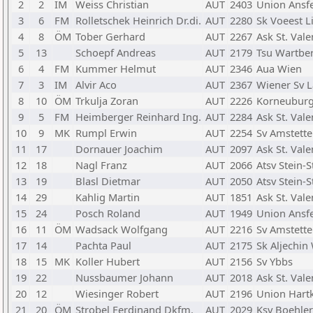
2
2
IM
Weiss Christian
AUT
2403
Union Ansf
3
6
FM
Rolletschek Heinrich Dr.di.
AUT
2280
Sk Voeest L
4
8
ÖM
Tober Gerhard
AUT
2267
Ask St. Vale
5
13
Schoepf Andreas
AUT
2179
Tsu Wartber
6
4
FM
Kummer Helmut
AUT
2346
Aua Wien
7
3
IM
Alvir Aco
AUT
2367
Wiener Sv 
8
10
ÖM
Trkulja Zoran
AUT
2226
Korneubur
9
5
FM
Heimberger Reinhard Ing.
AUT
2284
Ask St. Vale
10
9
MK
Rumpl Erwin
AUT
2254
Sv Amstett
11
17
Dornauer Joachim
AUT
2097
Ask St. Vale
12
18
Nagl Franz
AUT
2066
Atsv Stein-S
13
19
Blasl Dietmar
AUT
2050
Atsv Stein-S
14
29
Kahlig Martin
AUT
1851
Ask St. Vale
15
24
Posch Roland
AUT
1949
Union Ansf
16
11
ÖM
Wadsack Wolfgang
AUT
2216
Sv Amstett
17
14
Pachta Paul
AUT
2175
Sk Aljechin
18
15
MK
Koller Hubert
AUT
2156
Sv Ybbs
19
22
Nussbaumer Johann
AUT
2018
Ask St. Vale
20
12
Wiesinger Robert
AUT
2196
Union Hart
21
20
ÖM
Strobel Ferdinand Dkfm.
AUT
2029
Ksv Boehle