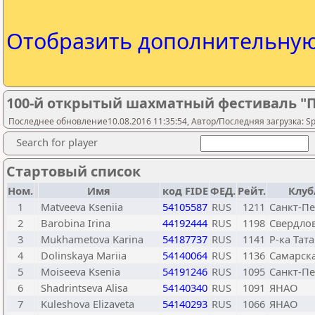
Отобразить дополнительну
100-й открытый шахматный фестиваль "П
Последнее обновление10.08.2016 11:35:54, Автор/Последняя загрузка: Spor
Search for player
Стартовый список
Ном.
Имя
код FIDE
ФЕД.
Рейт.
Клуб
1
Matveeva Kseniia
54105587
RUS
1211
Санкт-Пе
2
Barobina Irina
44192444
RUS
1198
Свердлов
3
Mukhametova Karina
54187737
RUS
1141
Р-ка Тат
4
Dolinskaya Mariia
54140064
RUS
1136
Самарска
5
Moiseeva Ksenia
54191246
RUS
1095
Санкт-Пе
6
Shadrintseva Alisa
54140340
RUS
1091
ЯНАО
7
Kuleshova Elizaveta
54140293
RUS
1066
ЯНАО