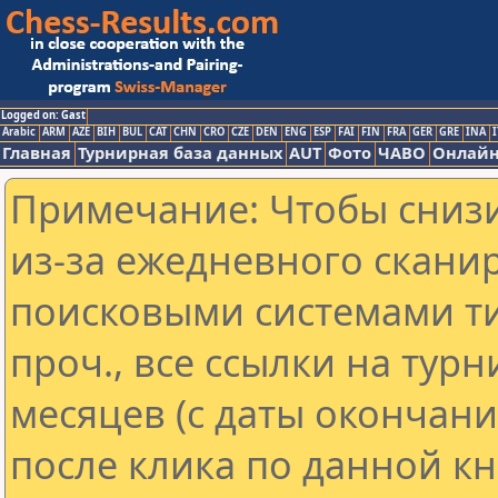
Logged on: Gast
Arabic
ARM
AZE
BIH
BUL
CAT
CHN
CRO
CZE
DEN
ENG
ESP
FAI
FIN
FRA
GER
GRE
INA
I
Главная
Турнирная база данных
AUT
Фото
ЧАВО
Онлайн
Примечание: Чтобы снизи
из-за ежедневного скани
поисковыми системами ти
проч., все ссылки на тур
месяцев (с даты окончан
после клика по данной кн