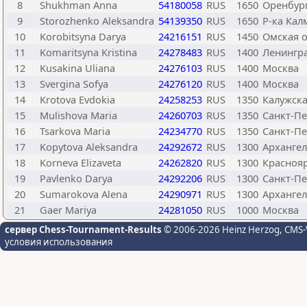
8
Shukhman Anna
54180058
RUS
1650
Оренбург
9
Storozhenko Aleksandra
54139350
RUS
1650
Р-ка Ка
10
Korobitsyna Darya
24216151
RUS
1450
Омская о
11
Komaritsyna Kristina
24278483
RUS
1400
Ленингра
12
Kusakina Uliana
24276103
RUS
1400
Москва
13
Svergina Sofya
24276120
RUS
1400
Москва
14
Krotova Evdokia
24258253
RUS
1350
Калужска
15
Mulishova Maria
24260703
RUS
1350
Санкт-Пе
16
Tsarkova Maria
24234770
RUS
1350
Санкт-Пе
17
Kopytova Aleksandra
24292672
RUS
1300
Архангел
18
Korneva Elizaveta
24262820
RUS
1300
Красноя
19
Pavlenko Darya
24292206
RUS
1300
Санкт-Пе
20
Sumarokova Alena
24290971
RUS
1300
Архангел
21
Gaer Mariya
24281050
RUS
1000
Москва
сервер Chess-Tournament-Results
© 2006-2026 Heinz Herzog
, CMS-
условия использования