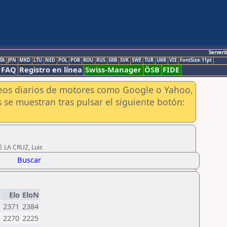
Servert
TA
JPN
MKD
LTU
NED
POL
POR
ROU
RUS
SRB
SVK
SWE
TUR
UKR
VIE
FontSize:11pt
FAQ
Registro en línea
Swiss-Manager
ÖSB
FIDE
aneos diarios de motores como Google o Yahoo,
 se muestran tras pulsar el siguiente botón:
E LA CRUZ, Luis
Buscar
Elo
EloN
2371
2384
2270
2225