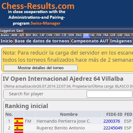
Logged on: Gast
Arabic
ARM
AZE
BIH
BUL
CAT
CHN
CRO
CZE
DEN
ENG
ESP
FAI
FIN
FRA
GER
GRE
INA
I
Inicio
Base de datos de torneos
Campeonato AUT
Imágenes
Nota: Para reducir la carga del servidor en los esc
todos los torneos finalizados hace más de 2 semanas
IV Open Internacional Ajedrez 64 Villalba
Última actualización26.07.2016 22:07:34, Propietario/Última carga: BLASCO D
Search for player
Ranking inicial
No.
Nombre
FIDE-ID
FED
1
FM
Hernando Pertierra Jose C.
2200376
ESP
2
Ruperez Benito Antonio
22245049
ESP