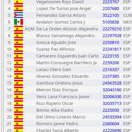
3
Veganzones Rojo David
2223767
ESP
4
Lopez De Turiso Jose Angel
2207680
ESP
5
Fernandez Garcia Arturo
3522105
CUB
6
Andalon Gomez Carlos J
5105838
MEX
7
AGM
De La Orden Alcocer Alejandro
22279210
ESP
8
Blanco Samaniego Alejandro
22297928
ESP
9
Sotoca Aguado Jose
2250810
ESP
10
Suarez Paz Alfonso
22241817
ESP
11
Camarero Izquierdo Juan Carlo
2223155
ESP
12
Martin-Consuegra Barrilero Ja
2259206
ESP
13
Lacaci Otero Ivan
2216337
ESP
14
Alvarez Gonzalez Eduardo
2237385
ESP
15
Gamboa Ondono Jesus
24563528
ESP
16
Melcon Diez Enrique
32043180
ESP
17
Yaniz Lana Francisco Javier
32006330
ESP
18
Rico Ropero Oscar
32035713
ESP
19
Benito Alba Eladio
2225050
ESP
20
Del Olmo Linares Marco
24533394
ESP
21
Romero Jaime Pedro
2280604
ESP
22
Charles Soria Alberto
22220690
ESP