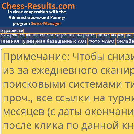
Logged on: Gast
Arabic
ARM
AZE
BIH
BUL
CAT
CHN
CRO
CZE
DEN
ENG
ESP
FAI
FIN
FRA
GER
GRE
INA
I
Главная
Турнирная база данных
AUT
Фото
ЧАВО
Онлайн
Примечание: Чтобы снизи
из-за ежедневного скани
поисковыми системами ти
проч., все ссылки на тур
месяцев (с даты окончан
после клика по данной кн