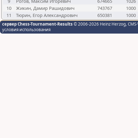
9
Рогов, Максим Игоревич
674665
1026
10
Жикин, Дамир Рашидович
743767
1000
11
Тюрин, Егор Александрович
650381
1000
сервер Chess-Tournament-Results
© 2006-2026 Heinz Herzog
, CMS-
условия использования