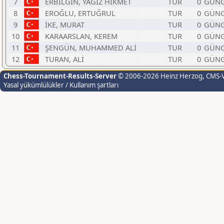
7
ERBİLGİN, YAĞIZ HİKMET
TUR
0
GÜNGÖ
8
EROĞLU, ERTUĞRUL
TUR
0
GÜNG
9
İKE, MURAT
TUR
0
GÜNGÖ
10
KARAARSLAN, KEREM
TUR
0
GÜNG
11
ŞENGÜN, MUHAMMED ALİ
TUR
0
GÜNGÖ
12
TURAN, ALİ
TUR
0
GÜNG
Chess-Tournament-Results-Server
© 2006-2026 Heinz Herzog
, CMS-
Yasal yükümlülükler / Kullanım şartları