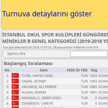
Turnuva detaylarını göster
İSTANBUL OKUL SPOR KULÜPLERİ GÜNGÖREN
MİNİKLER B GENEL KATEGORİSİ (2019-2018
Son güncelleme03.06.2026 15:07:20, Oluşturan/Son Yükleme: User 016
Sporcu Ara
Başlangıç Sıralaması
No.
İsim
FIDE ID
FED
Rtg
1
TÜRK, HAFSA VERA
TUR
1203
GÜNGÖ
2
YAŞAR, ZEYNEP
TUR
1203
GÜNGÖ
3
OKUMUŞ, ALİ KEREM
TUR
1065
GÜNGÖ
4
ALKAN, KEREM
TUR
1041
GÜNGÖ
5
AKSAKALLI, ÖMER ENES
TUR
0
GÜNG
6
DEMİRSOY, UMEYR
TUR
0
GÜNGÖ