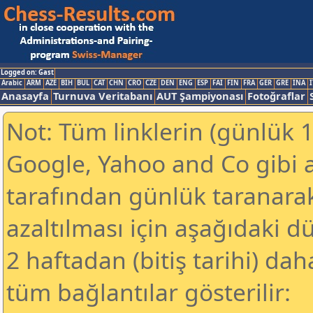
Logged on: Gast
Arabic
ARM
AZE
BIH
BUL
CAT
CHN
CRO
CZE
DEN
ENG
ESP
FAI
FIN
FRA
GER
GRE
INA
I
Anasayfa
Turnuva Veritabanı
AUT Şampiyonası
Fotoğraflar
Not: Tüm linklerin (günlük 1
Google, Yahoo and Co gibi 
tarafından günlük taranar
azaltılması için aşağıdaki 
2 haftadan (bitiş tarihi) dah
tüm bağlantılar gösterilir: