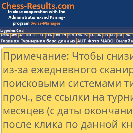
Logged on: Gast
Arabic
ARM
AZE
BIH
BUL
CAT
CHN
CRO
CZE
DEN
ENG
ESP
FAI
FIN
FRA
GER
GRE
INA
I
Главная
Турнирная база данных
AUT
Фото
ЧАВО
Онлайн
Примечание: Чтобы снизи
из-за ежедневного скани
поисковыми системами ти
проч., все ссылки на тур
месяцев (с даты окончан
после клика по данной кн