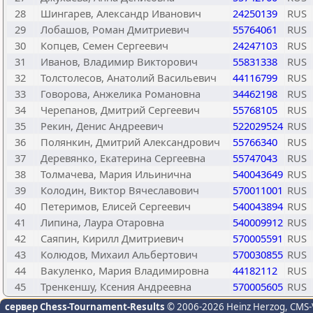
28
Шингарев, Александр Иванович
24250139
RUS
29
Лобашов, Роман Дмитриевич
55764061
RUS
30
Копцев, Семен Сергеевич
24247103
RUS
31
Иванов, Владимир Викторович
55831338
RUS
32
Толстолесов, Анатолий Васильевич
44116799
RUS
33
Говорова, Анжелика Романовна
34462198
RUS
34
Черепанов, Дмитрий Сергеевич
55768105
RUS
35
Рекин, Денис Андреевич
522029524
RUS
36
Полянкин, Дмитрий Александрович
55766340
RUS
37
Деревянко, Екатерина Сергеевна
55747043
RUS
38
Толмачева, Мария Ильинична
540043649
RUS
39
Колодин, Виктор Вячеславович
570011001
RUS
40
Петеримов, Елисей Сергеевич
540043894
RUS
41
Липина, Лаура Отаровна
540009912
RUS
42
Саяпин, Кирилл Дмитриевич
570005591
RUS
43
Колюдов, Михаил Альбертович
570030855
RUS
44
Вакуленко, Мария Владимировна
44182112
RUS
45
Тренкеншу, Ксения Андреевна
570005605
RUS
сервер Chess-Tournament-Results
© 2006-2026 Heinz Herzog
, CMS-