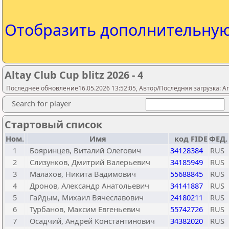
Отобразить дополнительну
Altay Club Cup blitz 2026 - 4
Последнее обновление16.05.2026 13:52:05, Автор/Последняя загрузка: A
Search for player
Стартовый список
Ном.
Имя
код FIDE
ФЕД.
1
Бояринцев, Виталий Олегович
34128384
RUS
2
Слизунков, Дмитрий Валерьевич
34185949
RUS
3
Малахов, Никита Вадимович
55688845
RUS
4
Дронов, Александр Анатольевич
34141887
RUS
5
Гайдым, Михаил Вячеславович
24180211
RUS
6
Турбанов, Максим Евгеньевич
55742726
RUS
7
Осадчий, Андрей Константинович
34382020
RUS