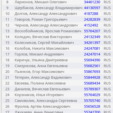
8
Ларионов, Михаил Олегович
34461230
RUS
9
Щербаков, Александр Владимирович
44130597
RUS
10
Долгов, Александр Александрович
4187288
RUS
11
Говоров, Роман Григорьевич
24282839
RUS
12
Чернов, Александр Александрович
4152492
RUS
13
Воскобойников, Ярослав Романович
55764207
RUS
14
Колодин, Вячеслав Викторович
24132349
RUS
15
Колесников, Сергей Михайлович
34261397
RUS
16
Колобов, Никита Максимович
24247081
RUS
17
Горлов, Михаил Андреевич
24247014
RUS
18
Киричук, Ульяна Дмитриевна
55694390
RUS
19
Слизункова, Анна Евгеньевна
55682561
RUS
20
Пьянков, Егор Максимович
55867693
RUS
21
Тетерин, Александр Вадимович
55844928
RUS
22
Евсеева, Полина Алексеевна
55689434
RUS
23
Данилов, Вячеслав Евгеньевич
55789307
RUS
24
Корзников, Илья Игоревич
55764029
RUS
25
Самоволик, Александра Сергеевна
55705740
RUS
26
Фролов, Артём Александрович
55656528
RUS
27
Джухаева, Анна Денисовна
55742700
RUS