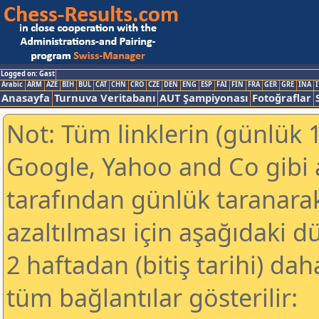
Logged on: Gast
Arabic
ARM
AZE
BIH
BUL
CAT
CHN
CRO
CZE
DEN
ENG
ESP
FAI
FIN
FRA
GER
GRE
INA
I
Anasayfa
Turnuva Veritabanı
AUT Şampiyonası
Fotoğraflar
Not: Tüm linklerin (günlük 1
Google, Yahoo and Co gibi
tarafından günlük taranar
azaltılması için aşağıdaki 
2 haftadan (bitiş tarihi) dah
tüm bağlantılar gösterilir: