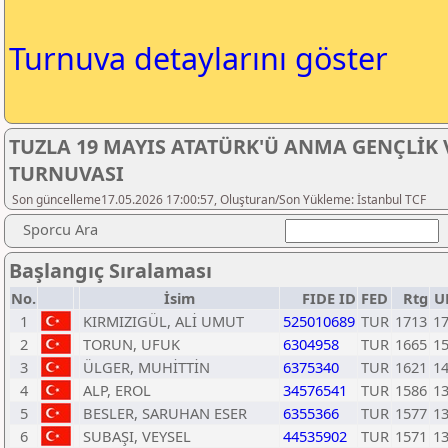
Turnuva detaylarını göster
TUZLA 19 MAYIS ATATÜRK'Ü ANMA GENÇLİK
TURNUVASI
Son güncelleme17.05.2026 17:00:57, Oluşturan/Son Yükleme: İstanbul TCF
Sporcu Ara
Başlangıç Sıralaması
No.
İsim
FIDE ID
FED
Rtg
U
1
KIRMIZIGÜL, ALİ UMUT
525010689
TUR
1713
1
2
TORUN, UFUK
6304958
TUR
1665
1
3
ÜLGER, MUHİTTİN
6375340
TUR
1621
1
4
ALP, EROL
34576541
TUR
1586
1
5
BESLER, SARUHAN ESER
6355366
TUR
1577
1
6
SUBAŞI, VEYSEL
44535902
TUR
1571
1