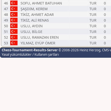
46
SOFU, AHMET BATUHAN
TUR
0
47
ŞAŞDIM, KEREM
TUR
0
48
TİKİZ, AHMET ADAR
TUR
0
49
TİKİZ, ALİ RENAS
TUR
0
50
USLU, AYDIN
TUR
0
51
USLU, BİLGE
TUR
0
52
USLU, RAMAZAN EREN
TUR
0
53
YILMAZ, EYÜP ÖMER
TUR
0
Chess-Tournament-Results-Server
© 2006-2026 Heinz Herzog
, CMS-
Yasal yükümlülükler / Kullanım şartları