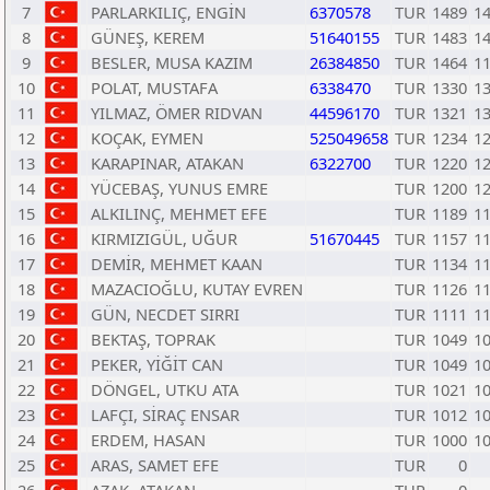
7
PARLARKILIÇ, ENGİN
6370578
TUR
1489
1
8
GÜNEŞ, KEREM
51640155
TUR
1483
1
9
BESLER, MUSA KAZIM
26384850
TUR
1464
1
10
POLAT, MUSTAFA
6338470
TUR
1330
1
11
YILMAZ, ÖMER RIDVAN
44596170
TUR
1321
1
12
KOÇAK, EYMEN
525049658
TUR
1234
1
13
KARAPINAR, ATAKAN
6322700
TUR
1220
1
14
YÜCEBAŞ, YUNUS EMRE
TUR
1200
1
15
ALKILINÇ, MEHMET EFE
TUR
1189
1
16
KIRMIZIGÜL, UĞUR
51670445
TUR
1157
1
17
DEMİR, MEHMET KAAN
TUR
1134
1
18
MAZACIOĞLU, KUTAY EVREN
TUR
1126
1
19
GÜN, NECDET SIRRI
TUR
1111
1
20
BEKTAŞ, TOPRAK
TUR
1049
1
21
PEKER, YİĞİT CAN
TUR
1049
1
22
DÖNGEL, UTKU ATA
TUR
1021
1
23
LAFÇI, SİRAÇ ENSAR
TUR
1012
1
24
ERDEM, HASAN
TUR
1000
1
25
ARAS, SAMET EFE
TUR
0