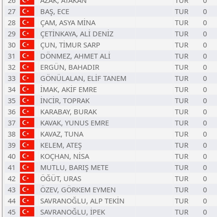
26
AZAK, ATAKAN
TUR
0
27
BAŞ, ECE
TUR
0
28
ÇAM, ASYA MİNA
TUR
0
29
ÇETİNKAYA, ALİ DENİZ
TUR
0
30
ÇUN, TİMUR SARP
TUR
0
31
DÖNMEZ, AHMET ALİ
TUR
0
32
ERGÜN, BAHADIR
TUR
0
33
GÖNÜLALAN, ELİF TANEM
TUR
0
34
İMAK, AKİF EMRE
TUR
0
35
İNCİR, TOPRAK
TUR
0
36
KARABAY, BURAK
TUR
0
37
KAVAK, YUNUS EMRE
TUR
0
38
KAVAZ, TUNA
TUR
0
39
KELEM, ATEŞ
TUR
0
40
KOÇHAN, NİSA
TUR
0
41
MUTLU, BARIŞ METE
TUR
0
42
ÖĞÜT, URAS
TUR
0
43
ÖZEV, GÖRKEM EYMEN
TUR
0
44
SAVRANOĞLU, ALP TEKİN
TUR
0
45
SAVRANOĞLU, İPEK
TUR
0