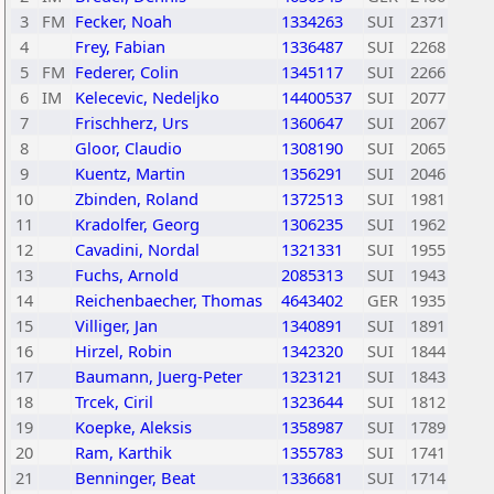
3
FM
Fecker, Noah
1334263
SUI
2371
4
Frey, Fabian
1336487
SUI
2268
5
FM
Federer, Colin
1345117
SUI
2266
6
IM
Kelecevic, Nedeljko
14400537
SUI
2077
7
Frischherz, Urs
1360647
SUI
2067
8
Gloor, Claudio
1308190
SUI
2065
9
Kuentz, Martin
1356291
SUI
2046
10
Zbinden, Roland
1372513
SUI
1981
11
Kradolfer, Georg
1306235
SUI
1962
12
Cavadini, Nordal
1321331
SUI
1955
13
Fuchs, Arnold
2085313
SUI
1943
14
Reichenbaecher, Thomas
4643402
GER
1935
15
Villiger, Jan
1340891
SUI
1891
16
Hirzel, Robin
1342320
SUI
1844
17
Baumann, Juerg-Peter
1323121
SUI
1843
18
Trcek, Ciril
1323644
SUI
1812
19
Koepke, Aleksis
1358987
SUI
1789
20
Ram, Karthik
1355783
SUI
1741
21
Benninger, Beat
1336681
SUI
1714