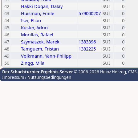
42
Hakki Dogan, Dalay
SUI
0
43
Huisman, Emile
579000207
SUI
0
44
Iser, Elian
SUI
0
45
Kuster, Adrin
SUI
0
46
Morillas, Rafael
SUI
0
47
Szymaszek, Marek
1383396
SUI
0
48
Tamguem, Tristan
1382225
SUI
0
49
Volkmann, Yann-Philipp
SUI
0
50
Zingg, Mila
SUI
0
Der Schachturnier-Ergebnis-Server
© 2006-2026 Heinz Herzog
, CMS
Impressum / Nutzungsbedingungen