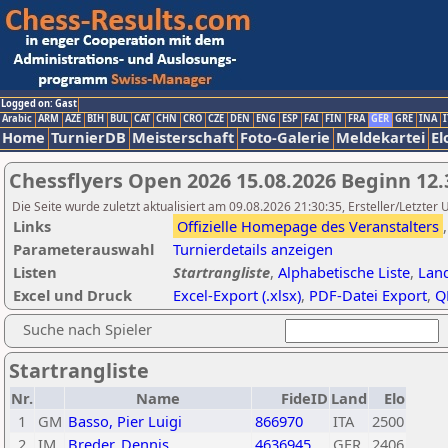
Logged on: Gast
Arabic
ARM
AZE
BIH
BUL
CAT
CHN
CRO
CZE
DEN
ENG
ESP
FAI
FIN
FRA
GER
GRE
INA
I
Home
TurnierDB
Meisterschaft
Foto-Galerie
Meldekartei
El
Chessflyers Open 2026 15.08.2026 Beginn 12.
Die Seite wurde zuletzt aktualisiert am 09.08.2026 21:30:35, Ersteller/Letzter
Links
Offizielle Homepage des Veranstalters
Parameterauswahl
Turnierdetails anzeigen
Listen
Startrangliste
,
Alphabetische Liste
,
Land
Excel und Druck
Excel-Export (.xlsx)
,
PDF-Datei Export
,
Q
Suche nach Spieler
Startrangliste
Nr.
Name
FideID
Land
Elo
1
GM
Basso, Pier Luigi
866970
ITA
2500
2
IM
Breder, Dennis
4636945
GER
2406