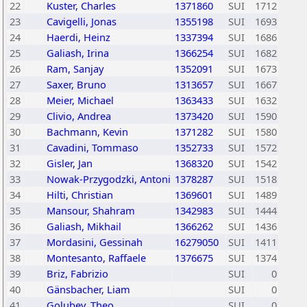
22
Kuster, Charles
1371860
SUI
1712
23
Cavigelli, Jonas
1355198
SUI
1693
24
Haerdi, Heinz
1337394
SUI
1686
25
Galiash, Irina
1366254
SUI
1682
26
Ram, Sanjay
1352091
SUI
1673
27
Saxer, Bruno
1313657
SUI
1667
28
Meier, Michael
1363433
SUI
1632
29
Clivio, Andrea
1373420
SUI
1590
30
Bachmann, Kevin
1371282
SUI
1580
31
Cavadini, Tommaso
1352733
SUI
1572
32
Gisler, Jan
1368320
SUI
1542
33
Nowak-Przygodzki, Antoni
1378287
SUI
1518
34
Hilti, Christian
1369601
SUI
1489
35
Mansour, Shahram
1342983
SUI
1444
36
Galiash, Mikhail
1366262
SUI
1436
37
Mordasini, Gessinah
16279050
SUI
1411
38
Montesanto, Raffaele
1376675
SUI
1374
39
Briz, Fabrizio
SUI
0
40
Gänsbacher, Liam
SUI
0
41
Golubev, Theo
SUI
0