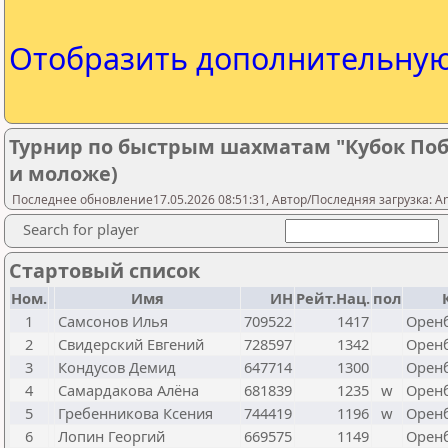
Отобразить дополнительну
Турнир по быстрым шахматам "Кубок Побед
и моложе)
Последнее обновление17.05.2026 08:51:31, Автор/Последняя загрузка: A
Search for player
Стартовый список
Ном.
Имя
ИН
Рейт.Нац.
пол
1
Самсонов Илья
709522
1417
Оренб
2
Свидерский Евгений
728597
1342
Оренб
3
Кондусов Демид
647714
1300
Оренб
4
Самардакова Алёна
681839
1235
w
Оренб
5
Гребенникова Ксения
744419
1196
w
Оренб
6
Лопин Георгий
669575
1149
Оренб