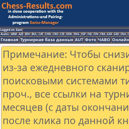
Logged on: Gast
Arabic
ARM
AZE
BIH
BUL
CAT
CHN
CRO
CZE
DEN
ENG
ESP
FAI
FIN
FRA
GER
GRE
INA
I
Главная
Турнирная база данных
AUT
Фото
ЧАВО
Онлайн
Примечание: Чтобы снизи
из-за ежедневного скани
поисковыми системами ти
проч., все ссылки на тур
месяцев (с даты окончан
после клика по данной кн