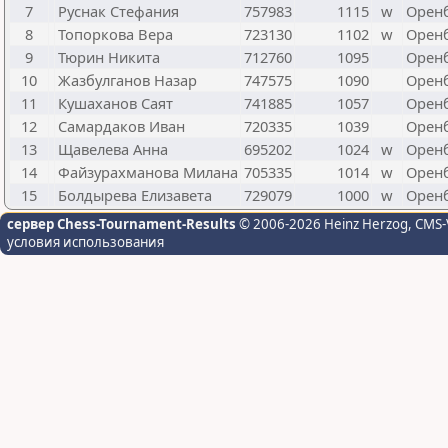
7
Руснак Стефания
757983
1115
w
Оренб
8
Топоркова Вера
723130
1102
w
Оренб
9
Тюрин Никита
712760
1095
Оренб
10
Жазбулганов Назар
747575
1090
Оренб
11
Кушаханов Саят
741885
1057
Оренб
12
Самардаков Иван
720335
1039
Оренб
13
Щавелева Анна
695202
1024
w
Оренб
14
Файзурахманова Милана
705335
1014
w
Оренб
15
Болдырева Елизавета
729079
1000
w
Оренб
сервер Chess-Tournament-Results
© 2006-2026 Heinz Herzog
, CMS-
условия использования