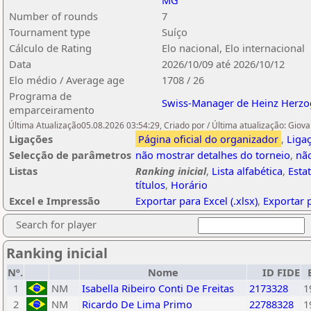
MG
Number of rounds
7
Tournament type
Suíço
Cálculo de Rating
Elo nacional, Elo internacional
Data
2026/10/09 até 2026/10/12
Elo médio / Average age
1708 / 26
Programa de
Swiss-Manager de Heinz Herzo
emparceiramento
Última Atualização05.08.2026 03:54:29, Criado por / Última atualização: Giova
Ligações
Página oficial do organizador
,
Liga
Selecção de parâmetros
não mostrar detalhes do torneio
,
nã
Listas
Ranking inicial
,
Lista alfabética
,
Esta
títulos
,
Horário
Excel e Impressão
Exportar para Excel (.xlsx)
,
Exportar 
Search for player
Ranking inicial
Nº.
Nome
ID FIDE
1
NM
Isabella Ribeiro Conti De Freitas
2173328
1
2
NM
Ricardo De Lima Primo
22788328
1