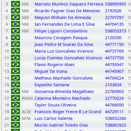
3
NM
Marcelo Munhoz Vaquero Ferreira
538095955
1
4
NM
Ricardo Fagner Dias De Menezes
2192926
1
5
NM
Maycon Wilham De Almeida
22797297
1
6
NM
Ian Fernandes De Lima E Silva
44704135
1
7
NM
Felipe Liguori Constantino
538053373
1
8
Mauricio Coragem Pasqua
2120330
1
9
Joao Pedro M Soares Da Silva
44771150
1
10
Maria Luz Goncalves Vicencio
44737769
1
11
Lucas Fuentes Goncalves Vicencio
44737750
1
12
Flavio Rogerio Alves
44759347
1
13
Miguel Tai Viana
44745907
1
14
Matheus Machado Goncalves
44704224
1
15
Expedito Santana
2103834
1
16
NM
Giovanna Almeida Magalhaes
22783903
1
17
WNM
Catarina Monteiro Machado
22770224
1
18
Taylor Souza Oliveira
44766050
1
19
ACM
Francois Roger Freire B Le Grand
44729111
1
20
AFM
Luis Carlos Valente
538032260
21
Murilo Gabriel Toledo Dias
538062925