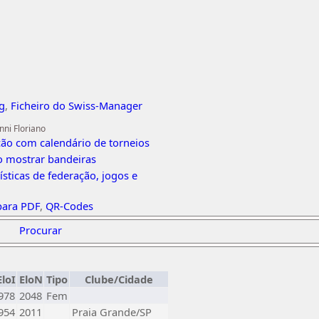
g
,
Ficheiro do Swiss-Manager
nni Floriano
ção com calendário de torneios
o mostrar bandeiras
tísticas de federação, jogos e
para PDF
,
QR-Codes
Procurar
EloI
EloN
Tipo
Clube/Cidade
978
2048
Fem
954
2011
Praia Grande/SP