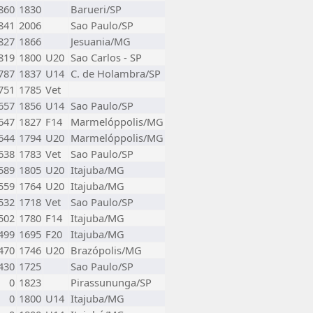
860
1830
Barueri/SP
841
2006
Sao Paulo/SP
827
1866
Jesuania/MG
819
1800
U20
Sao Carlos - SP
787
1837
U14
C. de Holambra/SP
751
1785
Vet
657
1856
U14
Sao Paulo/SP
647
1827
F14
Marmelóppolis/MG
644
1794
U20
Marmelóppolis/MG
638
1783
Vet
Sao Paulo/SP
589
1805
U20
Itajuba/MG
559
1764
U20
Itajuba/MG
532
1718
Vet
Sao Paulo/SP
502
1780
F14
Itajuba/MG
499
1695
F20
Itajuba/MG
470
1746
U20
Brazópolis/MG
430
1725
Sao Paulo/SP
0
1823
Pirassununga/SP
0
1800
U14
Itajuba/MG