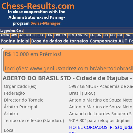
Logged on: Gast
Arabic
ARM
AZE
BIH
BUL
CAT
CHN
CRO
CZE
DEN
ENG
ESP
FAI
FIN
FRA
GER
GRE
INA
I
Pagina inicial
Base de dados de torneios
Campeonato AUT
F
R$ 10.000 em Prêmios!
Incrições: www.geniusxadrez.com.br/abertodobrasi
ABERTO DO BRASIL STD - Cidade de Itajuba -
Organizador(es)
5997 GENIUS - Academia de Xa
Federação
Brasil ( BRA )
Director do Torneio
Antonio Martins de Souza Neto
Árbitro Principal
Antonio Martins de Souza Neto
Árbitro
Amanda de Lourdes Siqueira S
Tempo de reflexão (Standard)
90' + 30'' para relogios digitais
HOTEL COROADOS: R. São Judas T
Local