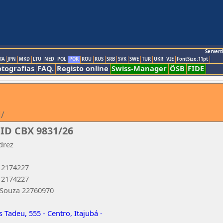
Servert
TA
JPN
MKD
LTU
NED
POL
POR
ROU
RUS
SRB
SVK
SWE
TUR
UKR
VIE
FontSize:11pt
otografias
FAQ.
Registo online
Swiss-Manager
ÖSB
FIDE
l/
 ID CBX 9831/26
drez
 2174227
 2174227
 Souza 22760970
adeu, 555 - Centro, Itajubá -