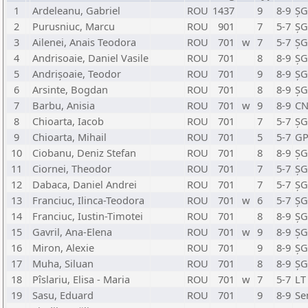
1
Ardeleanu, Gabriel
ROU
1437
9
8-9
ȘG
2
Purusniuc, Marcu
ROU
901
7
5-7
ȘG
3
Ailenei, Anais Teodora
ROU
701
w
7
5-7
ȘG
4
Andrisoaie, Daniel Vasile
ROU
701
8
8-9
ȘG
5
Andrișoaie, Teodor
ROU
701
9
8-9
ȘG
6
Arsinte, Bogdan
ROU
701
8
8-9
ȘG
7
Barbu, Anisia
ROU
701
w
9
8-9
CN
8
Chioarta, Iacob
ROU
701
7
5-7
ȘG
9
Chioarta, Mihail
ROU
701
5
5-7
GP
10
Ciobanu, Deniz Stefan
ROU
701
8
8-9
ȘG
11
Ciornei, Theodor
ROU
701
7
5-7
ȘG
12
Dabaca, Daniel Andrei
ROU
701
7
5-7
ȘG
13
Franciuc, Ilinca-Teodora
ROU
701
w
6
5-7
ȘG
14
Franciuc, Iustin-Timotei
ROU
701
8
8-9
ȘG
15
Gavril, Ana-Elena
ROU
701
w
9
8-9
ȘG
16
Miron, Alexie
ROU
701
9
8-9
ȘG
17
Muha, Siluan
ROU
701
8
8-9
ȘG
18
Pîslariu, Elisa - Maria
ROU
701
w
7
5-7
LT
19
Sasu, Eduard
ROU
701
9
8-9
Se