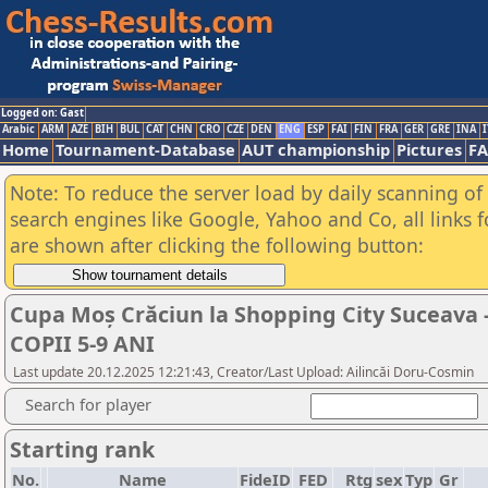
Logged on: Gast
Arabic
ARM
AZE
BIH
BUL
CAT
CHN
CRO
CZE
DEN
ENG
ESP
FAI
FIN
FRA
GER
GRE
INA
I
Home
Tournament-Database
AUT championship
Pictures
F
Note: To reduce the server load by daily scanning of a
search engines like Google, Yahoo and Co, all links 
are shown after clicking the following button:
Cupa Moș Crăciun la Shopping City Suceava - E
COPII 5-9 ANI
Last update 20.12.2025 12:21:43, Creator/Last Upload: Ailincăi Doru-Cosmin
Search for player
Starting rank
No.
Name
FideID
FED
Rtg
sex
Typ
Gr