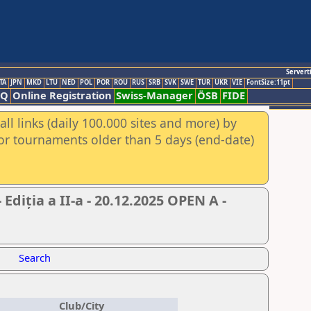
Servert
TA
JPN
MKD
LTU
NED
POL
POR
ROU
RUS
SRB
SVK
SWE
TUR
UKR
VIE
FontSize:11pt
AQ
Online Registration
Swiss-Manager
ÖSB
FIDE
ll links (daily 100.000 sites and more) by
for tournaments older than 5 days (end-date)
diția a II-a - 20.12.2025 OPEN A -
Search
Club/City