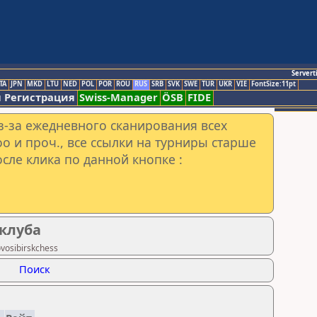
Servert
TA
JPN
MKD
LTU
NED
POL
POR
ROU
RUS
SRB
SVK
SWE
TUR
UKR
VIE
FontSize:11pt
 Регистрация
Swiss-Manager
ÖSB
FIDE
з-за ежедневного сканирования всех
o и проч., все ссылки на турниры старше
сле клика по данной кнопке :
клуба
vosibirskchess
Поиск