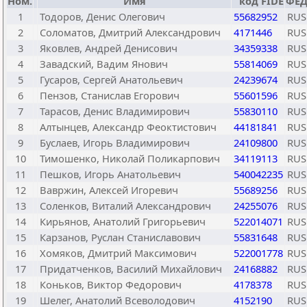
Ном.
Имя
код FIDE
ФЕД
1
Тодоров, Денис Олегович
55682952
RUS
2
Соломатов, Дмитрий Александрович
4171446
RUS
3
Яковлев, Андрей Денисович
34359338
RUS
4
Завадский, Вадим Янович
55814069
RUS
5
Гусаров, Сергей Анатольевич
24239674
RUS
6
Пензов, Станислав Егорович
55601596
RUS
7
Тарасов, Денис Владимирович
55830110
RUS
8
Алтынцев, Александр Феоктистович
44181841
RUS
9
Буслаев, Игорь Владимирович
24109800
RUS
10
Тимошенко, Николай Поликарпович
34119113
RUS
11
Пешков, Игорь Анатольевич
540042235
RUS
12
Вавржин, Алексей Игоревич
55689256
RUS
13
Соленков, Виталий Александрович
24255076
RUS
14
Кирьянов, Анатолий Григорьевич
522014071
RUS
15
Карзанов, Руслан Станиславович
55831648
RUS
16
Хомяков, Дмитрий Максимович
522001778
RUS
17
Придатченков, Василий Михайлович
24168882
RUS
18
Коньков, Виктор Федорович
4178378
RUS
19
Шелег, Анатолий Всеволодович
4152190
RUS