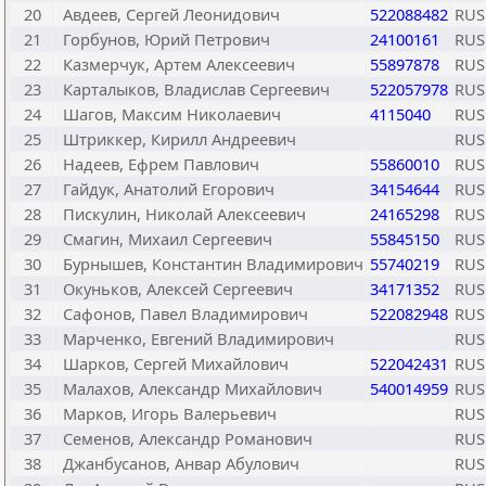
20
Авдеев, Сергей Леонидович
522088482
RUS
21
Горбунов, Юрий Петрович
24100161
RUS
22
Казмерчук, Артем Алексеевич
55897878
RUS
23
Карталыков, Владислав Сергеевич
522057978
RUS
24
Шагов, Максим Николаевич
4115040
RUS
25
Штриккер, Кирилл Андреевич
RUS
26
Надеев, Ефрем Павлович
55860010
RUS
27
Гайдук, Анатолий Егорович
34154644
RUS
28
Пискулин, Николай Алексеевич
24165298
RUS
29
Смагин, Михаил Сергеевич
55845150
RUS
30
Бурнышев, Константин Владимирович
55740219
RUS
31
Окуньков, Алексей Сергеевич
34171352
RUS
32
Сафонов, Павел Владимирович
522082948
RUS
33
Марченко, Евгений Владимирович
RUS
34
Шарков, Сергей Михайлович
522042431
RUS
35
Малахов, Александр Михайлович
540014959
RUS
36
Марков, Игорь Валерьевич
RUS
37
Семенов, Александр Романович
RUS
38
Джанбусанов, Анвар Абулович
RUS