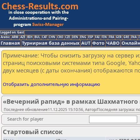
Logged on: Gast
Arabic
ARM
AZE
BIH
BUL
CAT
CHN
CRO
CZE
DEN
ENG
ESP
FAI
FIN
FRA
GER
GRE
INA
I
Главная
Турнирная база данных
AUT
Фото
ЧАВО
Онлайн
Примечание: Чтобы снизить загрузку на сервер и
страниц поисковыми системами типа Google, Yaho
двух месяцев (с даты окончания) отображаются по
Отобразить дополнительную информацию
«Вечерний рапид» в рамках Шахматного 
Последнее обновление11.12.2025 15:10:56, Автор/Последняя загрузка: no
Search for player
Стартовый список